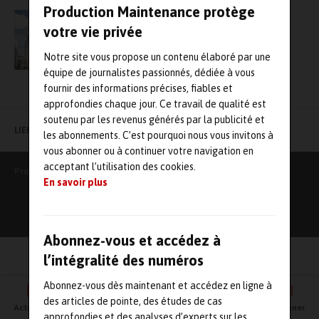
Production Maintenance protège
Optimiser les grands arrêts de maintenance
votre vie privée
avec Tibbloc
Notre site vous propose un contenu élaboré par une
équipe de journalistes passionnés, dédiée à vous
fournir des informations précises, fiables et
approfondies chaque jour. Ce travail de qualité est
soutenu par les revenus générés par la publicité et
LIENS UTILES
les abonnements. C’est pourquoi nous vous invitons à
vous abonner ou à continuer votre navigation en
acceptant l’utilisation des cookies.
Production Maintenance
En savoir plus
Abonnez-vous et accédez à
l’intégralité des numéros
Abonnez-vous dès maintenant et accédez en ligne à
des articles de pointe, des études de cas
Actualités
Agenda
Newsletter
Vidéos
S'abonner
approfondies et des analyses d’experts sur les