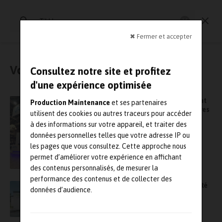
Rechercher
:
Industrie et Maintenance 4.0
Maintenance en production
✖ Fermer et accepter
Vous avez cherché : « Tibbloc »
Consultez notre site et profitez
d'une expérience optimisée
Économie circulaire : Engie et Tibbloc signent
Production Maintenance
et ses partenaires
un partenariat pour le réemploi des chaudières
utilisent des cookies ou autres traceurs pour accéder
à des informations sur votre appareil, et traiter des
données personnelles telles que votre adresse IP ou
les pages que vous consultez. Cette approche nous
permet d’améliorer votre expérience en affichant
des contenus personnalisés, de mesurer la
performance des contenus et de collecter des
Arrêts de maintenance : sécuriser la continuité
données d’audience.
énergétique avec Tibbloc