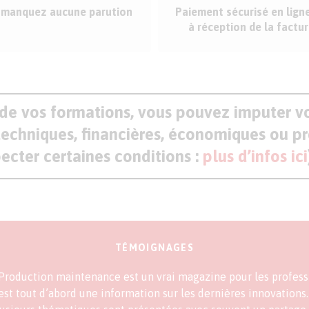
 manquez aucune parution
Paiement sécurisé en lign
à réception de la factu
e de vos formations, vous pouvez imputer 
 techniques, financières, économiques ou p
ecter certaines conditions
:
plus d’infos ici
TÉMOIGNAGES
Production maintenance est un vrai magazine pour les professi
est tout d’abord une information sur les dernières innovations. 