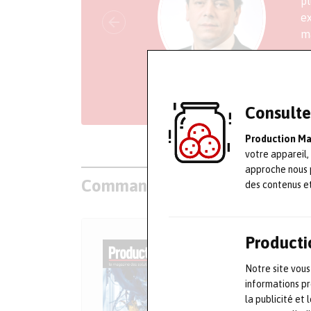
pl
ex
m
Ra
Consulte
Production M
votre appareil,
approche nous 
Commander un numéro papier et
des contenus e
Producti
Notre site vous
informations pr
la publicité et