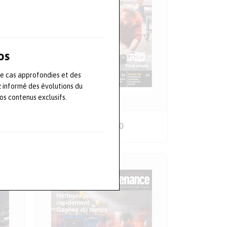
os
de cas approfondies et des
z informé des évolutions du
s contenus exclusifs.
COMMANDER
Numéro 90
LE SOMMAIRE