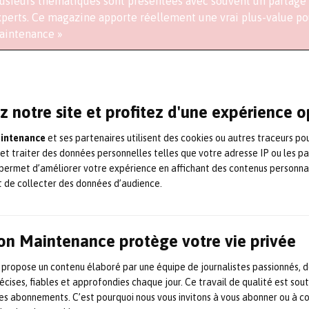
usieurs thématiques sont présentées avec souvent un partage 
perts. Ce magazine apporte réellement une vrai plus-value pou
aintenance »
bah Achemaoui, directeur des contrats de maintenance chez Endel (grou
z notre site et profitez d'une expérience 
aintenance
et ses partenaires utilisent des cookies ou autres traceurs po
 et traiter des données personnelles telles que votre adresse IP ou les p
permet d’améliorer votre expérience en affichant des contenus personna
 / ou digital
t de collecter des données d’audience.
on Maintenance protège votre vie privée
 propose un contenu élaboré par une équipe de journalistes passionnés, d
écises, fiables et approfondies chaque jour. Ce travail de qualité est sou
 les abonnements. C’est pourquoi nous vous invitons à vous abonner ou à c