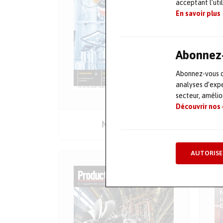
acceptant l’uti
En savoir plus
Abonnez-
Abonnez-vous dè
analyses d’expe
secteur, améli
Découvrir nos
COMMANDER
Numéro 93
LE SOMMAIRE
AUTORISE