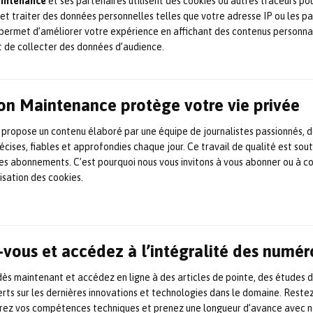
aintenance
et ses partenaires utilisent des cookies ou autres traceurs po
directeur général de la
 et traiter des données personnelles telles que votre adresse IP ou les p
permet d’améliorer votre expérience en affichant des contenus personna
Fédération des industries
t de collecter des données d’audience.
mécaniques (FIM Mecallians)
Depuis le 4 novembre, Benjamin Frugier a pris la direction
on Maintenance protège votre vie privée
générale de la Fédération des industries mécaniques (FIM
Mecallians). Fort d’une expérience de trente années,
Benjamin Frugier a su démontrer son expertise dans des
 propose un contenu élaboré par une équipe de journalistes passionnés, d
domaines clés tels que la réglementation du numérique et
écises, fiables et approfondies chaque jour. Ce travail de qualité est sou
des produits, la finance durable, le développement industriel
 les abonnements. C’est pourquoi nous vous invitons à vous abonner ou à c
et le commerce international. Tout […]
lisation des cookies.
4 novembre 2024
Industrie / Maintenance 4.0
,
Maintenance
mécanique
,
Mécanique / usinage
,
Nomination
SEW Usocome, entre délais
vous et accédez à l’intégralité des numér
records et réparation de
s maintenant et accédez en ligne à des articles de pointe, des études 
rts sur les dernières innovations et technologies dans le domaine. Reste
réducteurs industriels
orez vos compétences techniques et prenez une longueur d’avance avec no