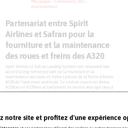
Mécanique / transmission
,
RSE /
environnement
Partenariat entre Spirit
Airlines et Safran pour la
fourniture et la maintenance
des roues et freins des A320
Spirit Airlines et Safran Landing Systems ont renouvelé leur
accord à long-terme portant sur la fourniture et la
maintenance des roues et freins carbone de la flotte d’Airbus
A320 de l’opérateur américain. Ce contrat couvre les Airbus
A320ceo et A320neo actuellement en service ainsi que ceux à
venir. La fabrication des freins sera assurée par […]
11 avril 2025
Aéronautique
,
Contrat de maintenance
,
Maintenance mécanique
,
Partenariat
z notre site et profitez d'une expérience 
Benjamin Frugier, nouveau