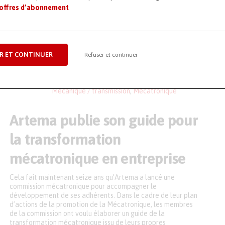
 offres d’abonnement
Avec son programme ATO5, SEW Usocome, reconnu pour ses
systèmes d’entraînement et ses solutions d’automatisation,
est en mesure de produire et d’assembler un réducteur
industriel standard en cinq jours. Un temps record quand le
marché conventionnel exige, à cahier des charges équivalent,
R ET CONTINUER
Refuser et continuer
des délais de fabrication de 10 à 30 semaines. L’entreprise
alsacienne propose également […]
26 juin 2024
Maintenance
,
Maintenance mécanique
,
Mécanique / transmission
,
Mécatronique
Artema publie son guide pour
la transformation
mécatronique en entreprise
Cela fait maintenant seize ans qu’Artema a lancé une
commission mécatronique pour accompagner le
développement de ses adhérents. Dans le cadre de leur plan
d’actions de la promotion de la Mécatronique, les membres
de la commission ont voulu élaborer un guide de la
transformation mécatronique issu de leurs propres