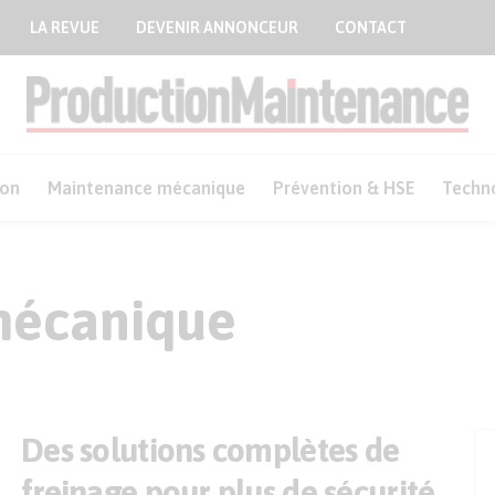
LA REVUE
DEVENIR ANNONCEUR
CONTACT
ion
Maintenance mécanique
Prévention & HSE
Techn
mécanique
Des solutions complètes de
freinage pour plus de sécurité