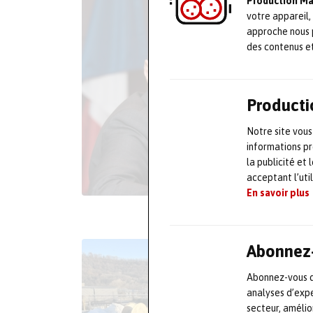
Production M
votre appareil,
approche nous 
des contenus e
Producti
Notre site vous
informations pr
la publicité et
acceptant l’uti
En savoir plus
Abonnez-
Abonnez-vous dè
analyses d’expe
secteur, améli