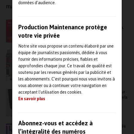
données d’audience.
maintien de l’existant
Grand arrêt de maintenance cet été ?
Production Maintenance protège
Maintenez votre production avec Chaudières
Location
votre vie privée
Notre site vous propose un contenu élaboré par une
Cabine toilette sèche chantier : ça coule de
équipe de journalistes passionnés, dédiée à vous
source !
fournir des informations précises, fiables et
approfondies chaque jour. Ce travail de qualité est
soutenu par les revenus générés par la publicité et
les abonnements. C’est pourquoi nous vous invitons à
vous abonner ou à continuer votre navigation en
Alstom va ouvrir un site dans le Delaware pour
acceptant l’utilisation des cookies.
assurer la maintenance des TGV NextGen Acela
En savoir plus
d’Amtrak
Abonnez-vous et accédez à
Tech for Industry Show, le nouveau salon dédié
l’intégralité des numéros
à l’industrie 4.0, ouvre ses portes demain à la