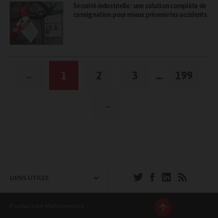
Sécurité industrielle : une solution complète de
consignation pour mieux prévenir les accidents
Pagination
←
1
2
3
…
199
des
publications
→
LIENS UTILES
Production Maintenance