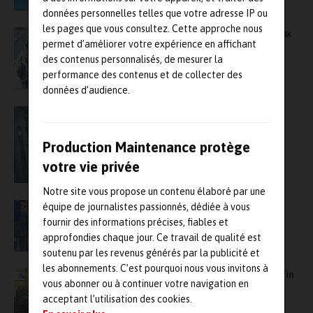
données personnelles telles que votre adresse IP ou
les pages que vous consultez. Cette approche nous
Global Industrie 2026 dévoile quatre nouveaux
permet d’améliorer votre expérience en affichant
espaces stratégiques pour transformer
l’industrie française
des contenus personnalisés, de mesurer la
performance des contenus et de collecter des
données d’audience.
L’éditeur de MES Alpha-3i fait l’acquisition
d’Akori et renforce son offre de matériel
informatique robuste
Production Maintenance protège
votre vie privée
Notre site vous propose un contenu élaboré par une
Indumation 2026 ouvrira ses portes début
équipe de journalistes passionnés, dédiée à vous
février en Belgique
fournir des informations précises, fiables et
approfondies chaque jour. Ce travail de qualité est
soutenu par les revenus générés par la publicité et
les abonnements. C’est pourquoi nous vous invitons à
Le Sepem Industries Nord de retour à Douai fin
vous abonner ou à continuer votre navigation en
janvier 2026
acceptant l’utilisation des cookies.