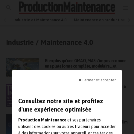
Industrie et Maintenance 4.0
Maintenance en production
Industrie / Maintenance 4.0
Bien plus qu’une GMAO, MAS s’impose comme
une plateforme complète, modulaire… et
accessible
✖ Fermer et accepter
Tech for Industry Show, le nouveau salon dédié
à l’industrie 4.0, ouvre ses portes demain à la
Porte de Versailles
Consultez notre site et profitez
d'une expérience optimisée
L’éditeur de logiciels pour la maintenance
Production Maintenance
et ses partenaires
Fracttal devient membre et partenaire de l’Afim
utilisent des cookies ou autres traceurs pour accéder
à des informations sur votre appareil, et traiter des