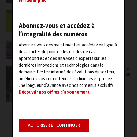
En savoir plus
Predictive maintenance : le Belge I-care
s’associe à l’Afim
Abonnez-vous et accédez à
l’intégralité des numéros
FDI, une Task Force pour digitaliser les
Abonnez-vous dès maintenant et accédez en ligne à
VIDÉO
systèmes d’information des entreprises
des articles de pointe, des études de cas
industrielles
approfondies et des analyses d’experts sur les
dernières innovations et technologies dans le
IA prescriptive : à l’Imarc 2025, Movus remporte
domaine. Restez informé des évolutions du secteur,
le prix Mining Beacon Breakthrough Innovation
améliorez vos compétences techniques et prenez
Award
une longueur d’avance avec nos contenus exclusifs.
Découvrir nos offres d’abonnement
Pagination
←
1
2
3
…
6
des
AUTORISER ET CONTINUER
publications