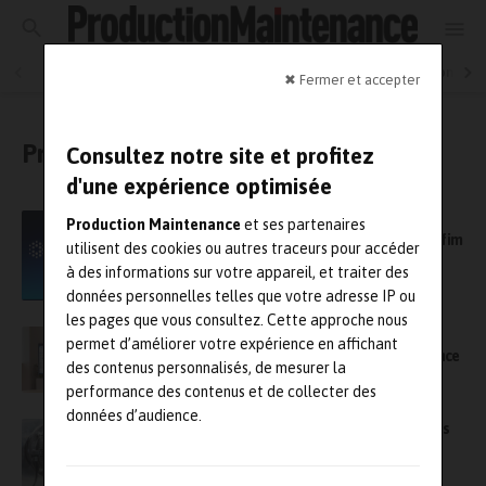
Industrie et Maintenance 4.0
Maintenance en production
✖ Fermer et accepter
Predictive maintenance
Consultez notre site et profitez
d'une expérience optimisée
L’éditeur de logiciels pour la maintenance
Production Maintenance
et ses partenaires
Fracttal devient membre et partenaire de l’Afim
utilisent des cookies ou autres traceurs pour accéder
à des informations sur votre appareil, et traiter des
données personnelles telles que votre adresse IP ou
les pages que vous consultez. Cette approche nous
OEM : comment l’ingénierie numérique
permet d’améliorer votre expérience en affichant
transforme les flux de travail et la maintenance
des contenus personnalisés, de mesurer la
vers plus de prédictif
performance des contenus et de collecter des
données d’audience.
Maintenance prévisionnelle : Wika désormais
actionnaire majoritaire d’Asystom