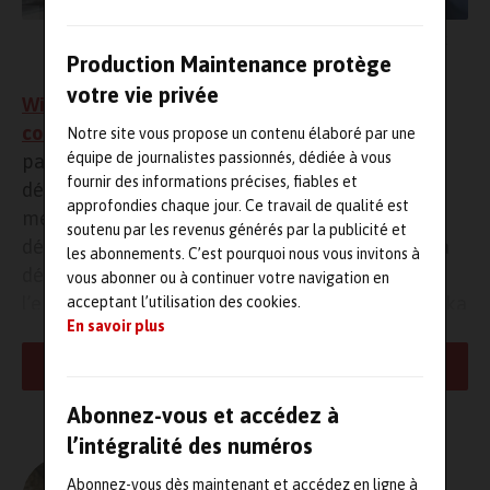
Les instruments multi-capteurs Asystom captent les signaux
acoustiques et de vibrations. (Source de l'image : WIKA)
Production Maintenance protège
votre vie privée
Wika, qui avait déjà noué avec Asystom une
collaboration stratégique en 2024
, a acquis une
Notre site vous propose un contenu élaboré par une
équipe de journalistes passionnés, dédiée à vous
participation majoritaire de cette dernière en
fournir des informations précises, fiables et
décembre. Le fabricant de technologies de
approfondies chaque jour. Ce travail de qualité est
mesure et fournisseur de solutions IIoT entend
soutenu par les revenus générés par la publicité et
désormais jouer un rôle encore plus actif dans la
les abonnements. C’est pourquoi nous vous invitons à
définition de l’orientation stratégique de
vous abonner ou à continuer votre navigation en
l’entreprise. Le réseau mondial des filiales de Wika
acceptant l’utilisation des cookies.
En savoir plus
doit renforcer la vente et le service des solutions
Asystom
, par exemple pour l’installation. Wika
LIRE LA SUITE
mettra également à profit ses ressources en
Abonnez-vous et accédez à
recherche et développement pour collaborer avec
l’intégralité des numéros
Asystom sur le développement continu de son
portefeuille.
Abonnez-vous dès maintenant et accédez en ligne à
L'AUTEUR