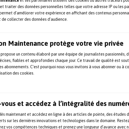
aintenance
et ses partenaires utilisent des cookies ou autres traceurs po
 et traiter des données personnelles telles que votre adresse IP ou les p
La surveillance intelligente des câbles bus et de données igus
permet d’améliorer votre expérience en affichant des contenus personna
s’affine encore. Sur sa nouvelle génération, des capteurs de
surveillance i.Sense CF.D vérifient en effet l’état électrique
t de collecter des données d’audience.
des câbles chainflex dans les systèmes de chaînes porte-
câbles, sans contact et sans intervention dans le
confectionnement existant. La surveillance en temps réel
peut ainsi se faire sans […]
on Maintenance protège votre vie privée
22 mars 2022
Automobile
,
Maintenance prévisionnelle
,
Solution / technologie
 propose un contenu élaboré par une équipe de journalistes passionnés, d
écises, fiables et approfondies chaque jour. Ce travail de qualité est sou
 les abonnements. C’est pourquoi nous vous invitons à vous abonner ou à c
lisation des cookies.
vous et accédez à l’intégralité des numér
s maintenant et accédez en ligne à des articles de pointe, des études 
rts sur les dernières innovations et technologies dans le domaine. Reste
orez vos compétences techniques et prenez une longueur d’avance avec no