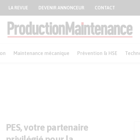
LA REVUE
DEVENIR ANNONCEUR
CONTACT
ion
Maintenance mécanique
Prévention & HSE
Techn
PES, votre partenaire
privilégié pour la