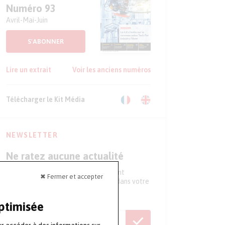
Numéro 93
Avril-Mai-Juin
S'ABONNER
Lire un extrait
Voir les anciens numéros
Télécharger le Kit Média
NEWSLETTER
Ne ratez aucune actualité
Tous les 15 jours, recevez directement
✖ Fermer et accepter
l'essentiel de l'actualité du secteur dans votre
boite mail
optimisée