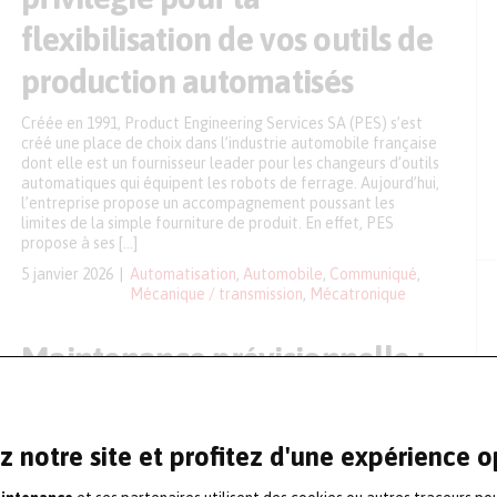
flexibilisation de vos outils de
production automatisés
Créée en 1991, Product Engineering Services SA (PES) s’est
créé une place de choix dans l’industrie automobile française
dont elle est un fournisseur leader pour les changeurs d’outils
automatiques qui équipent les robots de ferrage. Aujourd’hui,
l’entreprise propose un accompagnement poussant les
limites de la simple fourniture de produit. En effet, PES
propose à ses […]
5 janvier 2026
Automatisation
,
Automobile
,
Communiqué
,
Mécanique / transmission
,
Mécatronique
Maintenance prévisionnelle :
vers une nouvelle
surveillance des câbles igus
z notre site et profitez d'une expérience 
dans les chaînes porte-câbles