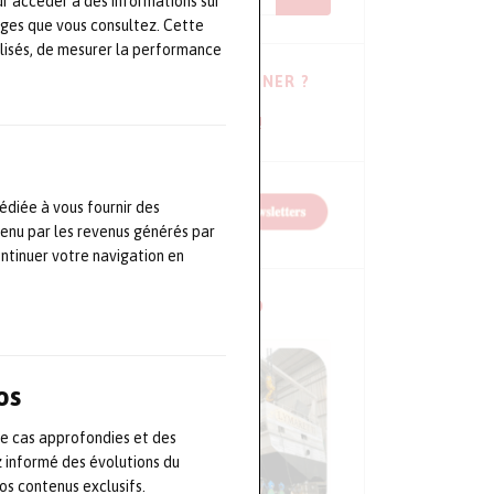
ur accéder à des informations sur
ages que vous consultez. Cette
lisés, de mesurer la performance
VOUS HÉSITEZ À VOUS ABONNER ?
Consulter les dernières newsletters !
édiée à vous fournir des
tenu par les revenus générés par
ontinuer votre navigation en
NOS CONFÉRENCES EN VIDÉO
os
de cas approfondies et des
z informé des évolutions du
s contenus exclusifs.