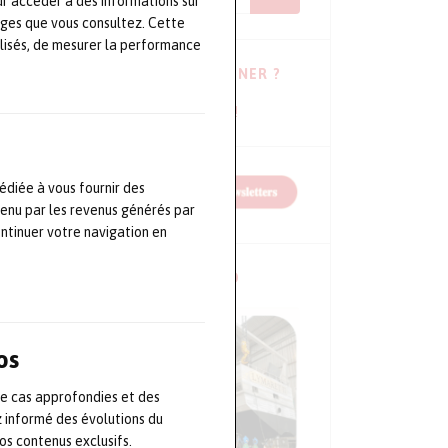
ur accéder à des informations sur
ages que vous consultez. Cette
lisés, de mesurer la performance
VOUS HÉSITEZ À VOUS ABONNER ?
Consulter les dernières newsletters !
édiée à vous fournir des
tenu par les revenus générés par
ontinuer votre navigation en
NOS CONFÉRENCES EN VIDÉO
os
de cas approfondies et des
z informé des évolutions du
s contenus exclusifs.