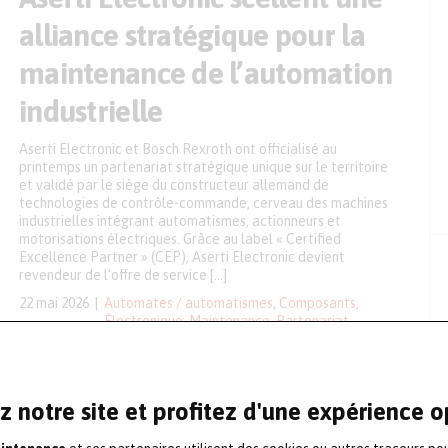
alliance stratégique pour la
maintenance de l’automation
industrielle
Aserti Electronic et Bosch Rexroth ont officialisé au
printemps un partenariat stratégique unique sur le territoire
et validé par le siège du constructeur allemand de
technologies de contrôle-commande, cerveau des machines
industrielles intégrant automatismes, actionneurs et
motorisations électriques. Grâce au label « Certified
Excellence Partner » (CEP), Aserti Electronic devient
revendeur de l’offre de service […]
22 mai 2026
Automates / automatismes
,
Composants
,
Électronique
,
Maintenance
,
Partenariat
z notre site et profitez d'une expérience 