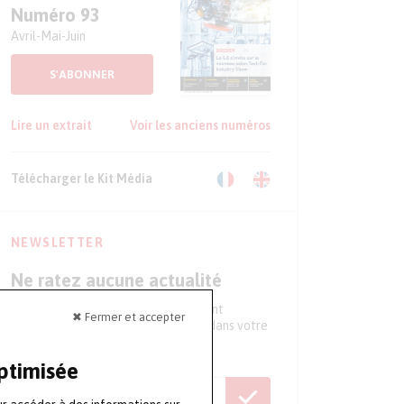
Numéro 93
Avril-Mai-Juin
S'ABONNER
Lire un extrait
Voir les anciens numéros
Télécharger le Kit Média
NEWSLETTER
Ne ratez aucune actualité
Tous les 15 jours, recevez directement
✖ Fermer et accepter
l'essentiel de l'actualité du secteur dans votre
boite mail
optimisée