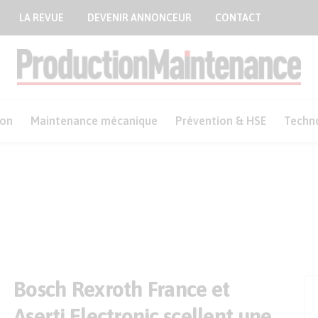
LA REVUE
DEVENIR ANNONCEUR
CONTACT
ion
Maintenance mécanique
Prévention & HSE
Techn
Bosch Rexroth France et
Aserti Electronic scellent une