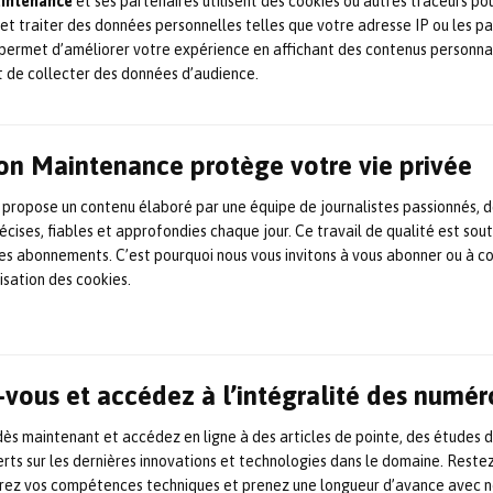
aintenance
et ses partenaires utilisent des cookies ou autres traceurs po
 et traiter des données personnelles telles que votre adresse IP ou les p
permet d’améliorer votre expérience en affichant des contenus personna
t de collecter des données d’audience.
on Maintenance protège votre vie privée
 propose un contenu élaboré par une équipe de journalistes passionnés, d
écises, fiables et approfondies chaque jour. Ce travail de qualité est sou
 les abonnements. C’est pourquoi nous vous invitons à vous abonner ou à c
lisation des cookies.
vous et accédez à l’intégralité des numér
s maintenant et accédez en ligne à des articles de pointe, des études 
rts sur les dernières innovations et technologies dans le domaine. Reste
orez vos compétences techniques et prenez une longueur d’avance avec no