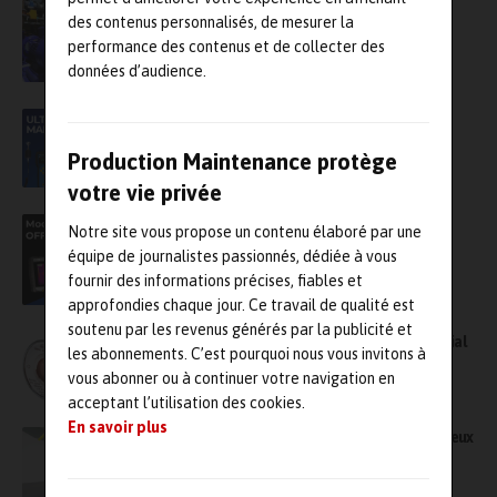
L’angle mort énergétique de la maintenance
des contenus personnalisés, de mesurer la
performance des contenus et de collecter des
données d’audience.
Ultrasons : un outil clé pour une détection
anticipée
Production Maintenance protège
votre vie privée
Module infrarouge offert pour tout achat
Notre site vous propose un contenu élaboré par une
comprenant une tablette XT12 !
équipe de journalistes passionnés, dédiée à vous
fournir des informations précises, fiables et
approfondies chaque jour. Ce travail de qualité est
soutenu par les revenus générés par la publicité et
LumaSense Technologies, spécialiste mondial
les abonnements. C’est pourquoi nous vous invitons à
de la mesure de température sans contact
vous abonner ou à continuer votre navigation en
acceptant l’utilisation des cookies.
En savoir plus
Industrie papetière : réduisez les arrêts coûteux
grâce à l’alignement