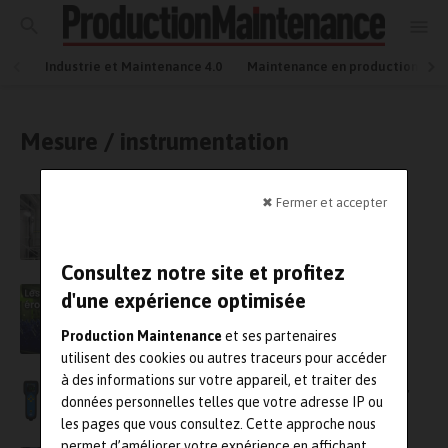
Industrie et Maintenance 4.0
Maintenance en production
Mesure / instrumentation
✖ Fermer et accepter
Analyse vibratoire en mer
Consultez notre site et profitez
Agroalimentaire : l’ultrason pour stopper le
d'une expérience optimisée
gaspillage invisible de vos marges
Production Maintenance
et ses partenaires
utilisent des cookies ou autres traceurs pour accéder
à des informations sur votre appareil, et traiter des
Pourquoi la fiabilité ne doit plus être un luxe,
données personnelles telles que votre adresse IP ou
mais un droit pour vos équipes
les pages que vous consultez. Cette approche nous
permet d’améliorer votre expérience en affichant