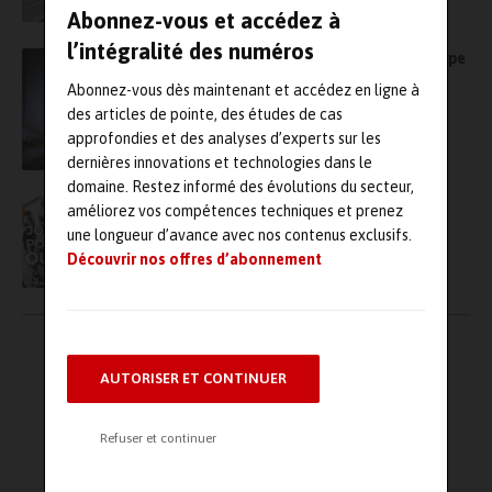
Abonnez-vous et accédez à
l’intégralité des numéros
Une nouvelle marque vient de naître : le groupe
Everenn rassemble désormais Sites, Cornis,
Abonnez-vous dès maintenant et accédez en ligne à
Vibratec, MicrodB et Vibrateam
des articles de pointe, des études de cas
approfondies et des analyses d’experts sur les
dernières innovations et technologies dans le
domaine. Restez informé des évolutions du secteur,
Invitation aux portes ouvertes chez dB Vib
améliorez vos compétences techniques et prenez
Groupe !
une longueur d’avance avec nos contenus exclusifs.
Découvrir nos offres d’abonnement
Pagination
←
1
2
3
→
des
AUTORISER ET CONTINUER
publications
Refuser et continuer