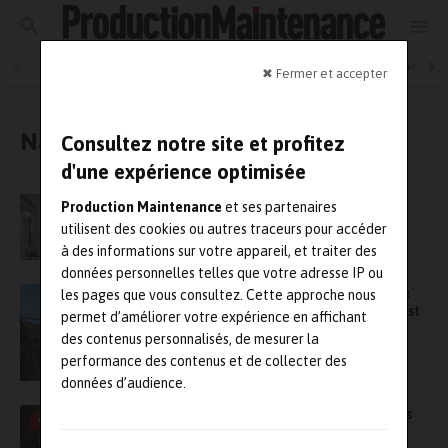
Industrie et Maintenance 4.0
Maintenance en production
✖ Fermer et accepter
Naval / nautisme
Consultez notre site et profitez
d'une expérience optimisée
Analyse vibratoire en mer
Production Maintenance
et ses partenaires
utilisent des cookies ou autres traceurs pour accéder
à des informations sur votre appareil, et traiter des
données personnelles telles que votre adresse IP ou
Altrad Endel prend en charge la maintenance
les pages que vous consultez. Cette approche nous
des bateaux-portes de la base navale de Brest
permet d’améliorer votre expérience en affichant
des contenus personnalisés, de mesurer la
performance des contenus et de collecter des
données d’audience.
Succès du Forum 2MF 2025 – retrouvez toutes
VIDÉO
les interventions en vidéo