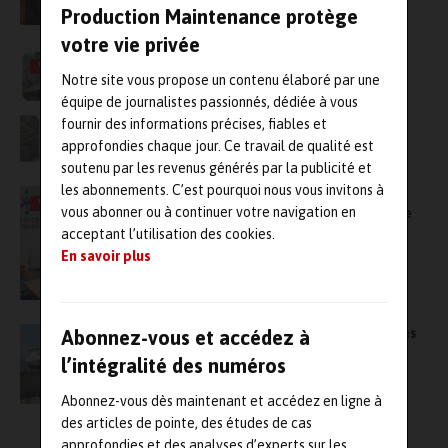
Production Maintenance protège
votre vie privée
Comment le groupe Acti adapte ses
VIDÉO
compétences en maintenance selon les
Notre site vous propose un contenu élaboré par une
marchés
équipe de journalistes passionnés, dédiée à vous
fournir des informations précises, fiables et
approfondies chaque jour. Ce travail de qualité est
soutenu par les revenus générés par la publicité et
les abonnements. C’est pourquoi nous vous invitons à
Le Mediterranean Maintenance Forum (2MF)
VIDÉO
vous abonner ou à continuer votre navigation en
2025 est officiellement lancé et rassemble de
nombreux partenaires clefs
acceptant l’utilisation des cookies.
En savoir plus
Des engagements forts pour la pérennité des
Abonnez-vous et accédez à
activités de réparation navale au port de
l’intégralité des numéros
Marseille Fos
Abonnez-vous dès maintenant et accédez en ligne à
des articles de pointe, des études de cas
approfondies et des analyses d’experts sur les