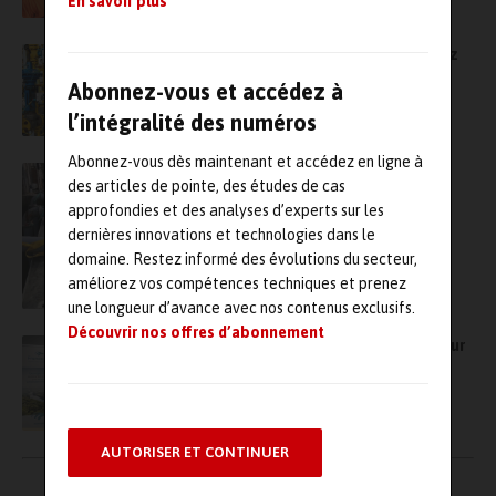
En savoir plus
Repérez les fuites d’air comprimé et réduisez
vos factures d’énergie
Abonnez-vous et accédez à
l’intégralité des numéros
Abonnez-vous dès maintenant et accédez en ligne à
Xylem installe un important système de
des articles de pointe, des études de cas
pompage pour la rénovation de l’écluse des
approfondies et des analyses d’experts sur les
Fontinettes, près de Saint-Omer
dernières innovations et technologies dans le
domaine. Restez informé des évolutions du secteur,
améliorez vos compétences techniques et prenez
une longueur d’avance avec nos contenus exclusifs.
Découvrir nos offres d’abonnement
France gaz et Gesip signent un partenariat sur
les enjeux de la sécurité dans le gaz et
l’hydrogène
AUTORISER ET CONTINUER
Pagination