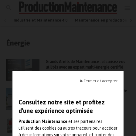
Industrie et Maintenance 4.0
Maintenance en production
Énergie
Grands Arrêts de Maintenance : sécurisez vos
utilités avec un expert multi‑énergie certifié
✖ Fermer et accepter
Arrêts de maintenance : sécuriser la continuité
énergétique avec Tibbloc
Consultez notre site et profitez
d'une expérience optimisée
Comment le groupe Acti adapte ses
Production Maintenance
et ses partenaires
VIDÉO
compétences en maintenance selon les
utilisent des cookies ou autres traceurs pour accéder
marchés
à des informations sur votre appareil, et traiter des