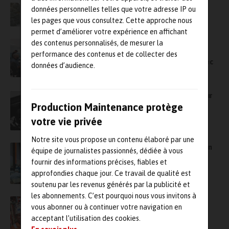
données personnelles telles que votre adresse IP ou
les pages que vous consultez. Cette approche nous
permet d’améliorer votre expérience en affichant
des contenus personnalisés, de mesurer la
Optimiser les arrêts de maintenance dans
l’industrie : l’approche conjointe de Parlym
performance des contenus et de collecter des
Project Management et Elipce Solutions avec
données d’audience.
e-ASY
Nucléaire : la start-up Siteflow lève 7 M€ pour
accélérer son développement
Production Maintenance protège
votre vie privée
Notre site vous propose un contenu élaboré par une
Le salon FTCM Esope ouvre ses portes à la fin
équipe de journalistes passionnés, dédiée à vous
mars à Paris
fournir des informations précises, fiables et
approfondies chaque jour. Ce travail de qualité est
soutenu par les revenus générés par la publicité et
les abonnements. C’est pourquoi nous vous invitons à
Acquisition : Altrad finalise le rachat des
vous abonner ou à continuer votre navigation en
activités de Stork au Royaume-Uni
acceptant l’utilisation des cookies.