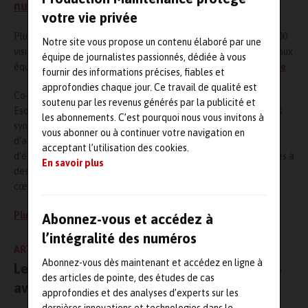
nucléaire
, ou encore de l’Oil & Gas…
votre vie privée
Plus d’une centaine d’exposants accueilleront pas moins de 2 000
Notre site vous propose un contenu élaboré par une
visiteurs lors de ces deux journées dédiées à la chaudronnerie, aux
équipe de journalistes passionnés, dédiée à vous
équipements sous pression (
ESP
), à la
tuyauterie
et au
soudage
.
fournir des informations précises, fiables et
approfondies chaque jour. Ce travail de qualité est
Co-organisé par
France Chaudronnerie
et le
Cetim
, le FTCM
soutenu par les revenus générés par la publicité et
Esope permettra d’assister à des présentations techniques, des
les abonnements. C’est pourquoi nous vous invitons à
synthèses de travaux ou encore aux retours d’expérience
vous abonner ou à continuer votre navigation en
d’acteurs innovants du secteur. Il sera également possible
acceptant l’utilisation des cookies.
d’échanger avec des experts sur des problématiques spécifiques à
En savoir plus
des marchés d’application ou à des nouvelles technologies au
cœur des ESP.
Plus d’informations
Abonnez-vous et accédez à
l’intégralité des numéros
ARTICLE PRÉCÉDENT
Abonnez-vous dès maintenant et accédez en ligne à
Le Cetim présentera sur le FCTM–Esope ses
des articles de pointe, des études de cas
avancées dans l’industrie 4.0
approfondies et des analyses d’experts sur les