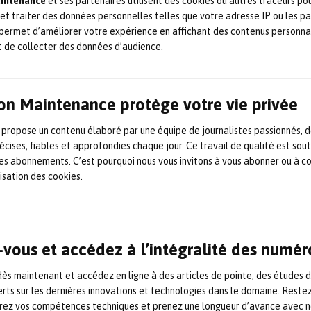
aintenance
et ses partenaires utilisent des cookies ou autres traceurs po
solution qui vise à détecter les fuites d’air comprimé et de
 et traiter des données personnelles telles que votre adresse IP ou les p
gaz. Cette caméra acoustique à ultrasons offre des
avantages significatifs en termes de sécurité, d’efficacité
permet d’améliorer votre expérience en affichant des contenus personna
énergétique et de réduction des coûts. Temps réel et grande
t de collecter des données d’audience.
précision La SoundCam Ultra 3 d’Acoem localise et […]
25 octobre 2024
Air comprimé
,
Communiqué
,
Efficacité
énergétique
,
Gaz / Hydrogène
,
Mesure /
instrumentation
,
Prévention & HSE
on Maintenance protège votre vie privée
 propose un contenu élaboré par une équipe de journalistes passionnés, d
France gaz et Gesip signent
écises, fiables et approfondies chaque jour. Ce travail de qualité est sou
un partenariat sur les enjeux
 les abonnements. C’est pourquoi nous vous invitons à vous abonner ou à c
lisation des cookies.
de la sécurité dans le gaz et
l’hydrogène
Le 1er mars dernier, Jean-Marc Leroy, président de France gaz
vous et accédez à l’intégralité des numér
et Cyril De Coatpont, président de Gesip étaient réunis pour
officialiser un partenariat entre les deux associations. Un
s maintenant et accédez en ligne à des articles de pointe, des études 
rapprochement stratégique pour avancer ensemble sur les
rts sur les dernières innovations et technologies dans le domaine. Reste
enjeux de sécurité des réseaux et travailler en cohérence sur
orez vos compétences techniques et prenez une longueur d’avance avec no
les évolutions des infrastructures de transport de gaz et