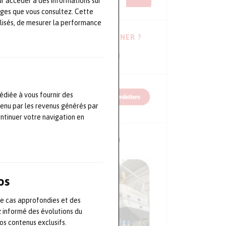
ur accéder à des informations sur
ages que vous consultez. Cette
lisés, de mesurer la performance
VOUS HÉSITEZ À VOUS ABONNER ?
Consulter les dernières newsletters !
édiée à vous fournir des
tenu par les revenus générés par
ontinuer votre navigation en
NOS CONFÉRENCES EN VIDÉO
os
de cas approfondies et des
z informé des évolutions du
s contenus exclusifs.