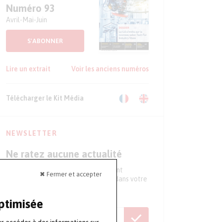
Numéro 93
Avril-Mai-Juin
S'ABONNER
Lire un extrait
Voir les anciens numéros
Télécharger le Kit Média
NEWSLETTER
Ne ratez aucune actualité
Tous les 15 jours, recevez directement
✖ Fermer et accepter
l'essentiel de l'actualité du secteur dans votre
boite mail
optimisée