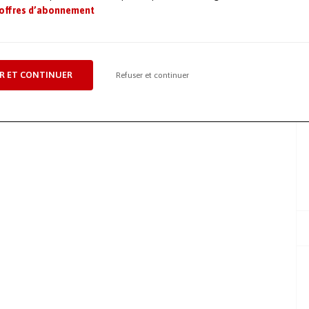
d’hydrogène. […]
 offres d’abonnement
18 mars 2024
Décarbonation
,
Énergie
,
Gaz / Hydrogène
,
Prévention & HSE
,
Sécurité / EPI
R ET CONTINUER
Refuser et continuer