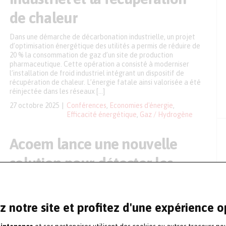
de chaleur
Dans une démarche de décarbonation industrielle, un projet
d’optimisation énergétique des utilités a permis de réduire de
20 % la consommation de gaz d’un site de production
pharmaceutique. Cette opération a consisté à moderniser
l’installation de froid industriel intégrant un dispositif de
récupération de chaleur. L’énergie fatale ainsi valorisée a été
réinjectée dans les réseaux […]
27 octobre 2025
Conférences
,
Economies d'énergie
,
Efficacité énergétique
,
Gaz / Hydrogène
Acoem lance une nouvelle
solution pour détecter les
fuites d’air comprimé et de
gaz
z notre site et profitez d'une expérience 
Acoem a ajouté à son catalogue la SoundCam Ultra 3, une