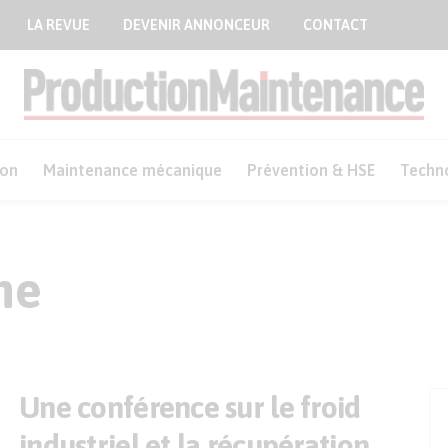
LA REVUE
DEVENIR ANNONCEUR
CONTACT
ion
Maintenance mécanique
Prévention & HSE
Techn
ne
Une conférence sur le froid
industriel et la récupération