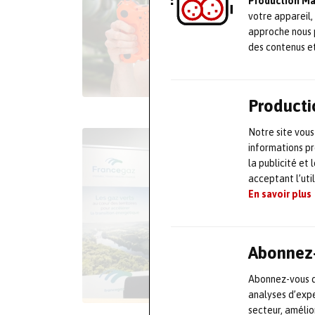
Production M
votre appareil,
approche nous 
des contenus e
Producti
Notre site vous
informations pr
la publicité et
acceptant l’uti
En savoir plus
Abonnez-
Abonnez-vous dè
analyses d’expe
secteur, améli