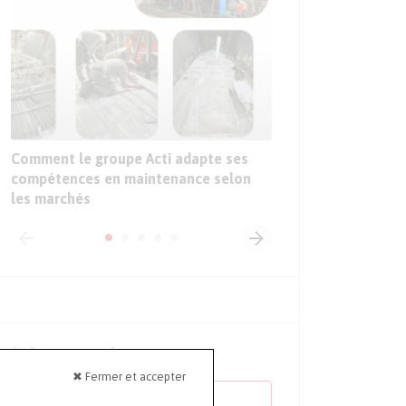
Sur le Sepem Douai,
sur les premières ap
l’intelligence artific
l’industrie
Comment le groupe Acti adapte ses
compétences en maintenance selon
les marchés
ÉVÈNEMENTS À VENIR
✖ Fermer et accepter
TOUS LES ÉVÈNEMENTS