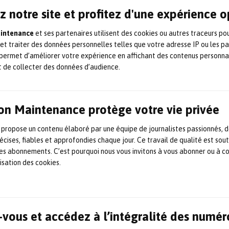
z notre site et profitez d'une expérience 
Un nouveau contrat de
maintenance pour Alstom
aintenance
et ses partenaires utilisent des cookies ou autres traceurs po
 et traiter des données personnelles telles que votre adresse IP ou les p
avec Metro de Panamá
permet d’améliorer votre expérience en affichant des contenus personna
t de collecter des données d’audience.
Alstom, leader mondial de la mobilité durable et
intelligente, annonce avoir signé un nouveau contrat de
maintenance de quatre ans avec Metro de Panamá ; ce
contrat comprend la maintenance préventive et corrective
on Maintenance protège votre vie privée
du matériel roulant, des systèmes de signalisation et de
l’alimentation électrique de la ligne 1 du métro de Panama.
 propose un contenu élaboré par une équipe de journalistes passionnés, d
Cette ligne, qui s’étend sur 16 […]
écises, fiables et approfondies chaque jour. Ce travail de qualité est sou
20 décembre 2024
Contrat de maintenance
,
Ferroviaire
,
 les abonnements. C’est pourquoi nous vous invitons à vous abonner ou à c
Maintenance
lisation des cookies.
Xylem mène une opération
d’inspection inédite pour Eau
vous et accédez à l’intégralité des numér
de Ponant