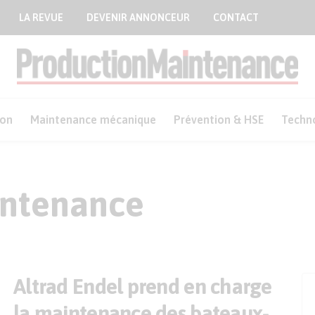
LA REVUE
DEVENIR ANNONCEUR
CONTACT
ion
Maintenance mécanique
Prévention & HSE
Techn
intenance
Altrad Endel prend en charge
la maintenance des bateaux-