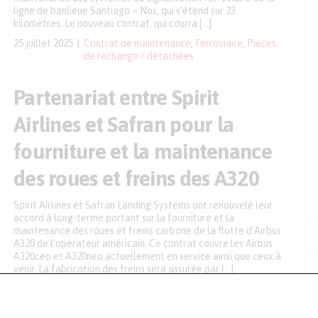
ligne de banlieue Santiago – Nos, qui s’étend sur 23
kilomètres. Le nouveau contrat, qui courra […]
25 juillet 2025
Contrat de maintenance
,
Ferroviaire
,
Pièces
de rechange / détachées
Partenariat entre Spirit
Airlines et Safran pour la
fourniture et la maintenance
des roues et freins des A320
Spirit Airlines et Safran Landing Systems ont renouvelé leur
accord à long-terme portant sur la fourniture et la
maintenance des roues et freins carbone de la flotte d’Airbus
A320 de l’opérateur américain. Ce contrat couvre les Airbus
A320ceo et A320neo actuellement en service ainsi que ceux à
venir. La fabrication des freins sera assurée par […]
11 avril 2025
Aéronautique
,
Contrat de maintenance
,
Maintenance mécanique
,
Partenariat