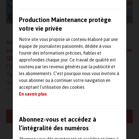
Production Maintenance protège
votre vie privée
© Maxime Lubrano
Notre site vous propose un contenu élaboré par une
Au début du mois de juin, à Toulon, de multiples
équipe de journalistes passionnés, dédiée à vous
partenaires du
Mediterranean Maintenance Forum
fournir des informations précises, fiables et
(2MF) 2025
– Toulon Provence Méditerranée,
approfondies chaque jour. Ce travail de qualité est
l’Université de Toulon, France Travail, Riviera
soutenu par les revenus générés par la publicité et
les abonnements. C’est pourquoi nous vous invitons à
Yachting Network et ADI Aero Developpement
vous abonner ou à continuer votre navigation en
Industrie – ont signé la convention de cet
acceptant l’utilisation des cookies.
événement destiné à fédérer les acteurs de la
En savoir plus
maintenance et faire découvrir à de très
nombreux jeunes la multitude de
métiers dans la
maintenance
. Celui-ci aura lieu durant la Semaine
LIRE LA SUITE
Abonnez-vous et accédez à
de l’Industrie.
l’intégralité des numéros
Étaient présents lors de la signature Herve