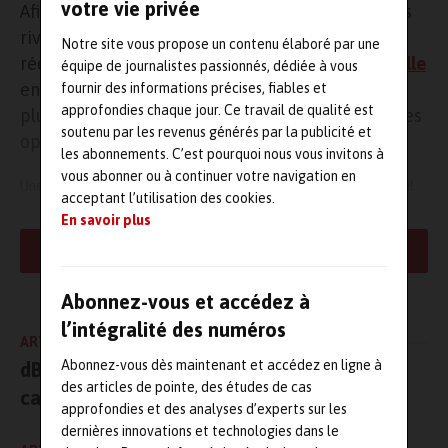
votre vie privée
Afin d’en diminuer les nuisances sonores pour les
riverains, la direction générale du port a
Notre site vous propose un contenu élaboré par une
récemment sollicité le
Chantier naval de Marseille
équipe de journalistes passionnés, dédiée à vous
en lui demandant de s’engager à fixer des règles
fournir des informations précises, fiables et
approfondies chaque jour. Ce travail de qualité est
plus strictes tout en maintenant l’efficacité de ses
soutenu par les revenus générés par la publicité et
opérations.
les abonnements. C’est pourquoi nous vous invitons à
vous abonner ou à continuer votre navigation en
Une réunion sur le sujet s’est ainsi tenue en préfecture le 25 avril
acceptant l’utilisation des cookies.
dernier, lors de laquelle le Chantier s’est engagé sur des actions
En savoir plus
concrètes. Celles-ci portent la restriction des horaires des
LIRE LA SUITE
travaux bruyants, une communication renforcée (tout travail
bruyant se déroulant un samedi fera l’objet d’une information
préalable auprès des riverains) et une surveillance accrue ;
Abonnez-vous et accédez à
l’objectif étant de mieux évaluer et contrôler les niveaux sonores.
l’intégralité des numéros
C’est pourquoi le chantier va déployer un réseau de
capteurs
ARTICLE PRÉCÉDENT
acoustiques
et effectuer des relevés réguliers.
Abonnez-vous dès maintenant et accédez en ligne à
dB Vib Instrumentation, distributeur des
des articles de pointe, des études de cas
caméras infrarouges HIKMICRO !
Enfin, le Chantier entend effectuer ses activités avec un maximum
approfondies et des analyses d’experts sur les
de transparence et sensibiliser les riverains à travers des visites
dernières innovations et technologies dans le