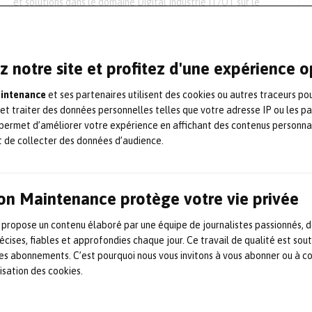
et solutions dans le domaine Digital Industrie IT/OT sur le
territoire français, toutes d’origine membres des
organisations professionnelles reconnues
comme Evolis et Gimelec), France Digital Industrie est une
nouvelle task force à destination des industriels français et
z notre site et profitez d'une expérience 
européens. L’idée de FDI […]
22 novembre 2025
Conférences
,
Digitalisation / numérique
,
aintenance
et ses partenaires utilisent des cookies ou autres traceurs po
Industrie / Maintenance 4.0
,
IoT/capteurs
,
Jumeaux numérique /
 et traiter des données personnelles telles que votre adresse IP ou les p
digital twins
permet d’améliorer votre expérience en affichant des contenus personna
t de collecter des données d’audience.
Nucléaire : Capgemini et
Orano déploient le premier
on Maintenance protège votre vie privée
robot humanoïde intelligent
 propose un contenu élaboré par une équipe de journalistes passionnés, d
écises, fiables et approfondies chaque jour. Ce travail de qualité est sou
Le spécialiste de la valorisation et de la transformation des
matières nucléaires Orano a annoncé avec Capgemini le
 les abonnements. C’est pourquoi nous vous invitons à vous abonner ou à c
déploiement du premier robot humanoïde intelligent dans le
lisation des cookies.
secteur du nucléaire. Déployé à l’Ecole des Métiers d’Orano
Melox dans le Gard, ce robot baptisé Hoxo est doté
d’intelligence artificielle (IA) embarquée et de capteurs