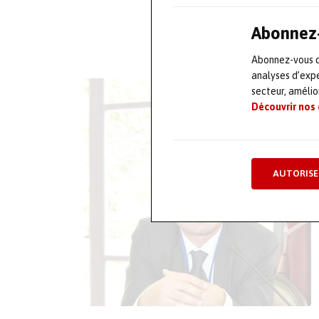
Abonnez-
Abonnez-vous dè
analyses d’expe
secteur, améli
Découvrir nos
AUTORISE