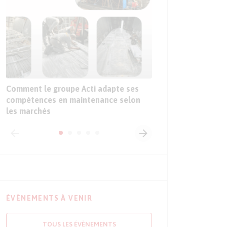
Sur le Sepem Douai,
sur les premières ap
l’intelligence artific
l’industrie
Comment le groupe Acti adapte ses
compétences en maintenance selon
les marchés
ÉVÈNEMENTS À VENIR
TOUS LES ÉVÈNEMENTS