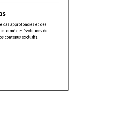
os
de cas approfondies et des
z informé des évolutions du
s contenus exclusifs.