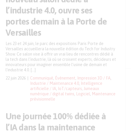
l’industrie 4.0, ouvre ses
portes demain à la Porte de
Versailles
Les 23 et 24 juin, le parc des expositions Paris Porte de
Versailles accueillera la nouvelle édition du Tech for Industry
Show. Ce salon vise à offrir un vrai lieu de rencontres dédié à
la tech dans l’industrie, là où se croisent experts, décideurs et
innovateurs pour imaginer ensemble l’usine de demain et
l’industrie 4.0. […]
22 juin 2026
Communiqué
,
Événement
,
Impression 3D / FA
,
Industrie / Maintenance 4.0
,
Intelligence
artificielle / IA
,
IoT/capteurs
,
Jumeaux
numérique / digital twins
,
Logiciel
,
Maintenance
prévisionnelle
Une journée 100% dédiée à
l’IA dans la maintenance