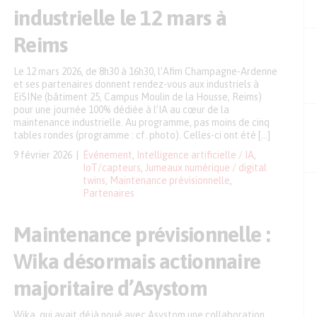
industrielle le 12 mars à
Reims
Le 12 mars 2026, de 8h30 à 16h30, l’Afim Champagne-Ardenne
et ses partenaires donnent rendez-vous aux industriels à
EiSINe (bâtiment 25, Campus Moulin de la Housse, Reims)
pour une journée 100% dédiée à l’IA au cœur de la
maintenance industrielle. Au programme, pas moins de cinq
tables rondes (programme : cf. photo). Celles-ci ont été […]
9 février 2026
Événement
,
Intelligence artificielle / IA
,
IoT/capteurs
,
Jumeaux numérique / digital
twins
,
Maintenance prévisionnelle
,
Partenaires
Maintenance prévisionnelle :
Wika désormais actionnaire
majoritaire d’Asystom
Wika, qui avait déjà noué avec Asystom une collaboration