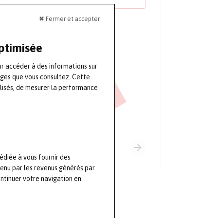
✖ Fermer et accepter
PRINCIPAUX PARTENAIRES
optimisée
ur accéder à des informations sur
ages que vous consultez. Cette
lisés, de mesurer la performance
édiée à vous fournir des
tenu par les revenus générés par
ontinuer votre navigation en