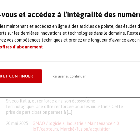
avancés à […]
18 novembre 2025
Intelligence artificielle / IA
,
vous et accédez à l’intégralité des numér
IoT/capteurs
,
Nucléaire
,
Robotique-
cobotique-automatisation
s maintenant et accédez en ligne à des articles de pointe, des études 
rts sur les dernières innovations et technologies dans le domaine. Reste
Siveco Group prend une
orez vos compétences techniques et prenez une longueur d’avance avec no
 offres d’abonnement
participation dans Elipsis pour
muscler son offre IoT et data
R ET CONTINUER
Refuser et continuer
Face à la montée en puissance de l’industrie 4.0 et 5.0, les
industriels doivent combiner automatisation, maintenance
prédictive et pilotage intelligent des équipements. Pour
relever ces défis, Siveco Group s’allie à Elipsis via sa filiale
Siveco Italia, et renforce ainsi son écosystème
technologique. Une offre renforcée pour les industriels Cette
prise de participation permet à […]
20 mai 2025
GMAO / logiciels
,
Industrie / Maintenance 4.0
,
IoT/capteurs
,
Marché/fusion/acquisition