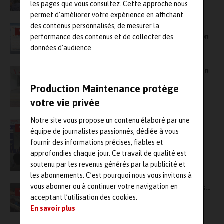
les pages que vous consultez. Cette approche nous
permet d’améliorer votre expérience en affichant
des contenus personnalisés, de mesurer la
Comment le groupe Mecachrome a déployé
VIDÉO
des outils numériques pour sa transformation
performance des contenus et de collecter des
digitale ?
données d’audience.
GMAO : Siveco Group renforce sa présence en
Tunisie en investissant dans ATMI Services
Production Maintenance protège
votre vie privée
Notre site vous propose un contenu élaboré par une
Mettre en œuvre des technologies IoT et
VIDÉO
équipe de journalistes passionnés, dédiée à vous
jumeaux numériques dans le cadre de l’usine
digitale
fournir des informations précises, fiables et
approfondies chaque jour. Ce travail de qualité est
soutenu par les revenus générés par la publicité et
les abonnements. C’est pourquoi nous vous invitons à
vous abonner ou à continuer votre navigation en
Quand l’industrie 4.0 révolutionne les normes…
VIDÉO
acceptant l’utilisation des cookies.
En savoir plus