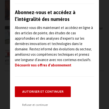
Le LyRE (Suez) met au point un dispositif
numérique innovant pour l’entretien des
réseaux d’eau souterrains
Abonnez-vous et accédez à
l’intégralité des numéros
Abonnez-vous dès maintenant et accédez en ligne à
Partenariat entre Siemens France et Fives pour
favoriser la digitalisation des activités
des articles de pointe, des études de cas
industrielles
approfondies et des analyses d’experts sur les
dernières innovations et technologies dans le
domaine. Restez informé des évolutions du secteur,
Conférence sur comment assurer le suivi et
VIDÉO
améliorez vos compétences techniques et prenez
l’état de santé de son outil de production ?
une longueur d’avance avec nos contenus exclusifs.
Découvrir nos offres d’abonnement
Pagination
←
1
2
3
4
des
publications
AUTORISER ET CONTINUER
→
Refuser et continuer