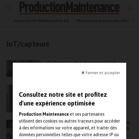
Industrie et Maintenance 4.0
Maintenance en production
IoT/capteurs
Conférence sur l’intelligence artificielle au
VIDÉO
service de l’intelligence humaine
✖ Fermer et accepter
Maintenance prévisionnelle : collaboration
stratégique entre Wika et la société
Consultez notre site et profitez
technologique française Asystom
d'une expérience optimisée
Production Maintenance
et ses partenaires
utilisent des cookies ou autres traceurs pour accéder
Le point sur les étapes à suivre pour mettre en
VIDÉO
à des informations sur votre appareil, et traiter des
œuvre une démarche de maintenance 4.0 dans
l’usine
données personnelles telles que votre adresse IP ou