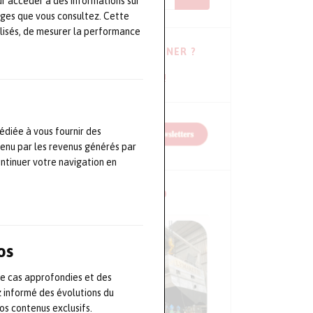
ur accéder à des informations sur
ages que vous consultez. Cette
lisés, de mesurer la performance
VOUS HÉSITEZ À VOUS ABONNER ?
Consulter les dernières newsletters !
édiée à vous fournir des
tenu par les revenus générés par
ontinuer votre navigation en
NOS CONFÉRENCES EN VIDÉO
os
de cas approfondies et des
z informé des évolutions du
s contenus exclusifs.