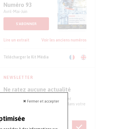
Numéro 93
Avril-Mai-Juin
S'ABONNER
Lire un extrait
Voir les anciens numéros
Télécharger le Kit Média
NEWSLETTER
Ne ratez aucune actualité
Tous les 15 jours, recevez directement
✖ Fermer et accepter
l'essentiel de l'actualité du secteur dans votre
boite mail
optimisée