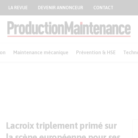
LA REVUE
DEVENIR ANNONCEUR
CONTACT
ion
Maintenance mécanique
Prévention & HSE
Techn
Lacroix triplement primé sur
la scène européenne pour ses