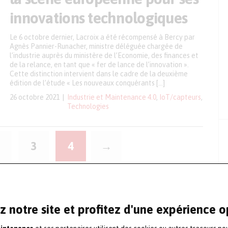
innovations technologiques
Le 6 octobre dernier, Lacroix a été récompensé à Bercy par
Agnès Pannier-Runacher, ministre déléguée chargée de
l’industrie auprès du ministère de l’Economie, des finances et
de la relance, en tant que « fer de lance de l’innovation ».
Cette distinction intervient dans le cadre de la deuxième
édition de l’étude « Les nouveaux conquérants […]
26 octobre 2021
Industrie et Maintenance 4.0
,
IoT/capteurs
,
Technologies
3
4
→
z notre site et profitez d'une expérience 