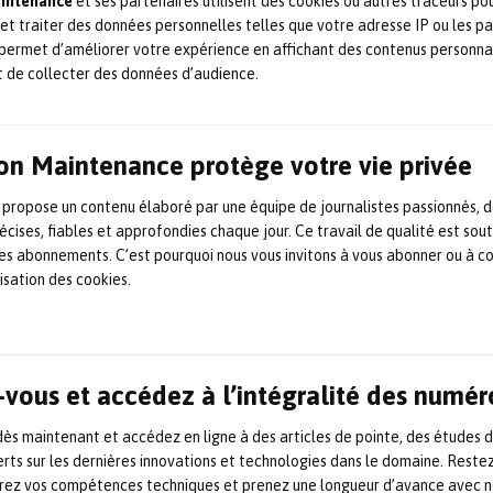
aintenance
et ses partenaires utilisent des cookies ou autres traceurs po
 et traiter des données personnelles telles que votre adresse IP ou les p
permet d’améliorer votre expérience en affichant des contenus personna
t de collecter des données d’audience.
on Maintenance protège votre vie privée
 propose un contenu élaboré par une équipe de journalistes passionnés, d
écises, fiables et approfondies chaque jour. Ce travail de qualité est sou
 les abonnements. C’est pourquoi nous vous invitons à vous abonner ou à c
lisation des cookies.
vous et accédez à l’intégralité des numér
s maintenant et accédez en ligne à des articles de pointe, des études 
rts sur les dernières innovations et technologies dans le domaine. Reste
orez vos compétences techniques et prenez une longueur d’avance avec no