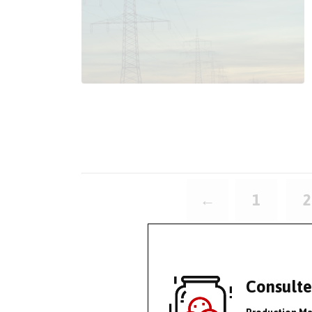
Pagination
←
1
2
des
publications
Consulte