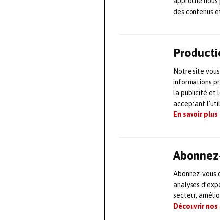
approche nous 
Cette prise de 
des contenus e
phares Coswin 8
Résultat : une 
performance én
Producti
Notre site vous
« Coswin 8i est
informations pr
performances ind
la publicité et
acceptant l’uti
Elipsis, nous all
En savoir plus
résiliente et co
Group
.
Abonnez-
Un
catalys
Abonnez-vous dè
analyses d’expe
Elipsis
conçoit d
secteur, améli
données industr
Découvrir nos
opérationnels g