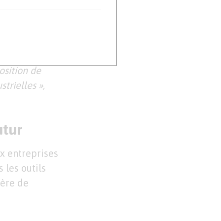
s comptes comme
ration déjà
osition de
trielles »,
utur
x entreprises
 les outils
ière de