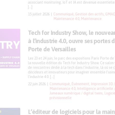
associant monitoring, IoT et IA est devenue essentielle
[…]
15 juillet 2026
Communiqué
,
Gestion des actifs
,
GMAO 
Maintenance 4.0
,
Maintenance
Tech for Industry Show, le nouvea
à l’industrie 4.0, ouvre ses portes 
Porte de Versailles
Les 23 et 24 juin, le parc des expositions Paris Porte de
la nouvelle édition du Tech for Industry Show. Ce salon vi
de rencontres dédié à la tech dans l’industrie, là où se 
décideurs et innovateurs pour imaginer ensemble l’usi
l’industrie 4.0. […]
22 juin 2026
Communiqué
,
Événement
,
Impression 3D 
Maintenance 4.0
,
Intelligence artificielle 
Jumeaux numérique / digital twins
,
Logicie
prévisionnelle
L’éditeur de logiciels pour la ma