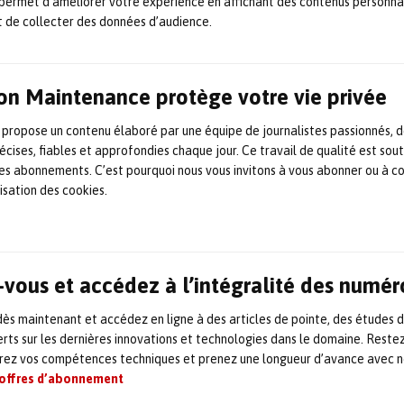
permet d’améliorer votre expérience en affichant des contenus personna
participation permet à Siveco Group d’enrichir ses
t de collecter des données d’audience.
i et Coswin IoT avec les briques technologiques d’
convergence inédite entre
GMAO
, intelligence des
ergétiqu
e
.
on Maintenance protège votre vie privée
 propose un contenu élaboré par une équipe de journalistes passionnés, d
 déjà reconnu mondialement pour sa capacité à amél
écises, fiables et approfondies chaque jour. Ce travail de qualité est sou
ustrielles tout en réduisant les coûts. Grâce à cet
 les abonnements. C’est pourquoi nous vous invitons à vous abonner ou à c
lisation des cookies.
ons plus loin dans notre mission : rendre l’industrie p
nnectée »,
déclare Carlo Fichera, CEO et fondateur
vous et accédez à l’intégralité des numér
eur d’innovation industrielle
s maintenant et accédez en ligne à des articles de pointe, des études 
rts sur les dernières innovations et technologies dans le domaine. Reste
es systèmes de gestion, d’intégration et d’analys
orez vos compétences techniques et prenez une longueur d’avance avec no
ielles. Sa force : transformer les données brutes e
 offres d’abonnement
râce à l’
intelligence artificielle
et au machine lear