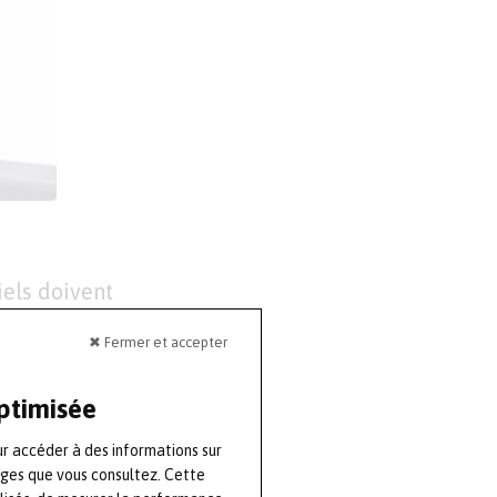
riels doivent
lligent des
✖ Fermer et accepter
via sa filiale
optimisée
ur accéder à des informations sur
ages que vous consultez. Cette