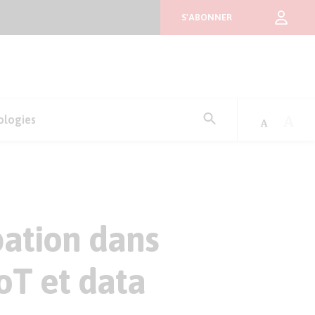
S'ABONNER
Rechercher
ologies
:
pation dans
IoT et data