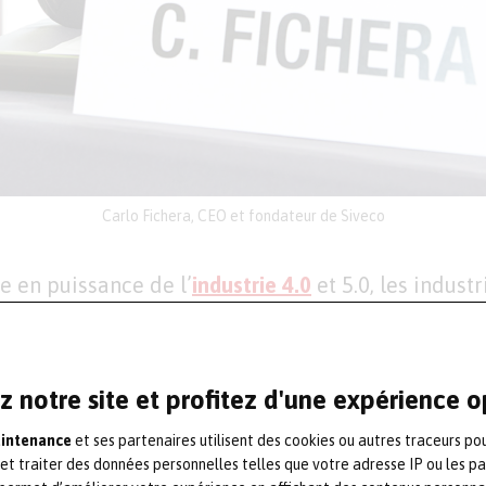
Carlo Fichera, CEO et fondateur de Siveco
e en puissance de l’
industrie 4.0
et 5.0, les indust
tisation, maintenance prédictive et pilotage inte
r relever ces défis, Siveco Group s’allie à Elipsis 
et renforce ainsi son écosystème technologique.
z notre site et profitez d'une expérience 
renforcée pour les industriels
aintenance
et ses partenaires utilisent des cookies ou autres traceurs po
 et traiter des données personnelles telles que votre adresse IP ou les p