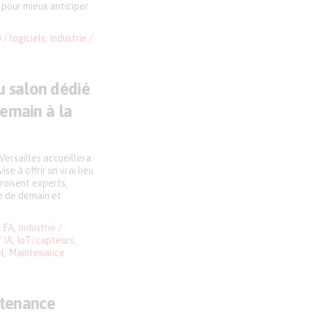
 pour mieux anticiper
/ logiciels
,
Industrie /
u salon dédié
demain à la
 Versailles accueillera
se à offrir un vrai lieu
croisent experts,
ne de demain et
/ FA
,
Industrie /
/ IA
,
IoT/capteurs
,
l
,
Maintenance
intenance