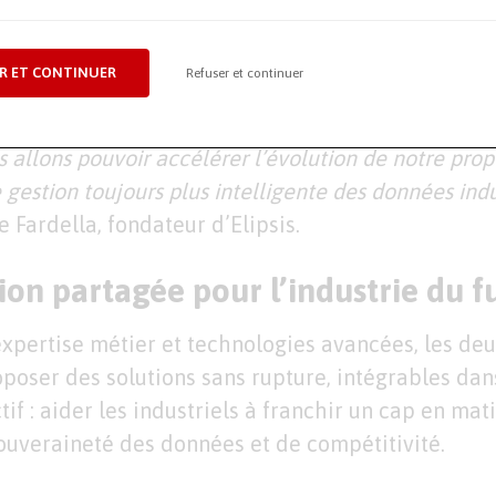
 avec de nombreux industriels européens, grand
R ET CONTINUER
Refuser et continuer
iveco Italia dans notre capital renforce une collabo
 allons pouvoir accélérer l’évolution de notre prop
 gestion toujours plus intelligente des données indus
 Fardella, fondateur d’Elipsis.
on partagée pour l’industrie du f
xpertise métier et technologies avancées, les deu
poser des solutions sans rupture, intégrables dans
tif : aider les industriels à franchir un cap en mat
souveraineté des données et de compétitivité.