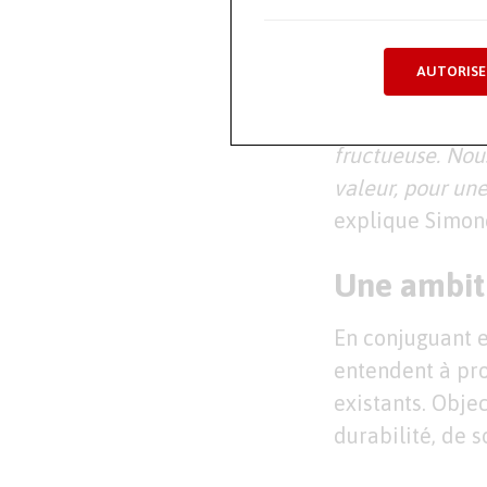
collabore déjà
PME.
AUTORISE
« L’arrivée de S
fructueuse. Nous
valeur, pour une
explique Simone
Une ambiti
En conjuguant e
entendent à pro
existants. Objec
durabilité, de 