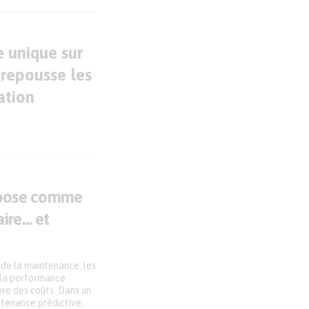
e unique sur
 repousse les
ation
mpose comme
ire… et
 de la maintenance, les
, la performance
rise des coûts. Dans un
ntenance prédictive,