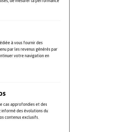
lisés, de mesurer la performance
 solutions
Elipsis.
 données et
édiée à vous fournir des
iorer les
tenu par les revenus générés par
te synergie avec
ontinuer votre navigation en
lus efficace,
 de
Siveco
os
de cas approfondies et des
z informé des évolutions du
e avancée des
s contenus exclusifs.
n leviers
ning. Elle