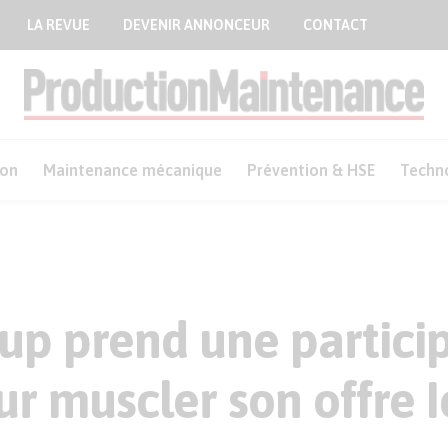
LA REVUE
DEVENIR ANNONCEUR
CONTACT
ion
Maintenance mécanique
Prévention & HSE
Techn
up prend une partici
ur muscler son offre 