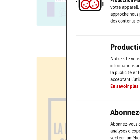
Production M
votre appareil,
approche nous 
des contenus e
Producti
Notre site vous
informations pr
la publicité et
acceptant l’uti
En savoir plus
Abonnez-
Abonnez-vous dè
analyses d’expe
secteur, améli