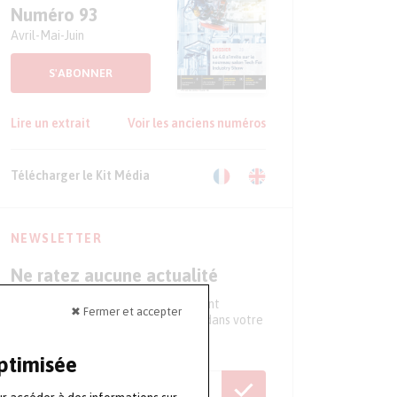
Numéro 93
Avril-Mai-Juin
S'ABONNER
Lire un extrait
Voir les anciens numéros
Télécharger le Kit Média
NEWSLETTER
Ne ratez aucune actualité
Tous les 15 jours, recevez directement
✖ Fermer et accepter
l'essentiel de l'actualité du secteur dans votre
boite mail
optimisée