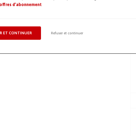
 offres d’abonnement
3 octobre 2022
Maintenance
,
Publication / ouvrage
,
Sous-
traitance / externalisation
R ET CONTINUER
Refuser et continuer