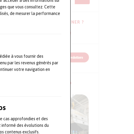
ur accéder à des informations sur
ages que vous consultez. Cette
lisés, de mesurer la performance
VOUS HÉSITEZ À VOUS ABONNER ?
Consulter les dernières newsletters !
édiée à vous fournir des
tenu par les revenus générés par
ontinuer votre navigation en
NOS CONFÉRENCES EN VIDÉO
os
de cas approfondies et des
z informé des évolutions du
s contenus exclusifs.