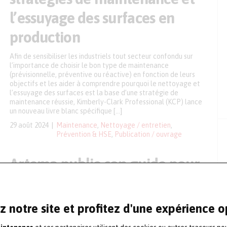
l’essuyage des surfaces en
production
Afin de sensibiliser les industriels tout secteur confondu sur
l’importance de choisir le bon type de maintenance
(prévisionnelle, préventive ou réactive) en fonction de leurs
objectifs et les aider à comprendre pourquoi le nettoyage et
l’essuyage des surfaces est la base d’une stratégie de
maintenance réussie, Kimberly-Clark Professional (KCP) lance
un nouveau livre blanc spécifique […]
29 août 2024
Maintenance
,
Nettoyage / entretien
,
Prévention & HSE
,
Publication / ouvrage
Artema publie son guide pour
la transformation
mécatronique en entreprise
z notre site et profitez d'une expérience 
Cela fait maintenant seize ans qu’Artema a lancé une