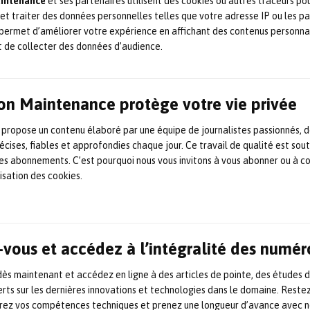
aintenance
et ses partenaires utilisent des cookies ou autres traceurs po
commission mécatronique pour accompagner le
 et traiter des données personnelles telles que votre adresse IP ou les p
développement de ses adhérents. Dans le cadre de leur plan
d’actions de la promotion de la Mécatronique, les membres
permet d’améliorer votre expérience en affichant des contenus personna
de la commission ont voulu élaborer un guide de la
t de collecter des données d’audience.
transformation mécatronique issu de leurs propres
expériences d’innovation et à travers des […]
22 mai 2024
Maintenance mécanique
,
Mécatronique
,
Partenaires
,
Publication / ouvrage
on Maintenance protège votre vie privée
 propose un contenu élaboré par une équipe de journalistes passionnés, d
Un livre sur la maintenance
écises, fiables et approfondies chaque jour. Ce travail de qualité est sou
sous-traitée, l’autre enjeu de
 les abonnements. C’est pourquoi nous vous invitons à vous abonner ou à c
lisation des cookies.
la maintenance industrielle
Ancien patron de la maintenance chez Endel (à l’époque
propriété du groupe Engie), Rabah Achemaoui, aujourd’hui
vous et accédez à l’intégralité des numér
directeur du développement de la maintenance et de la
digitalisation de Fouré-Lagadec, vient de publier aux éditions
Dunod un ouvrage portant sur la maintenance sous-traitée.
s maintenant et accédez en ligne à des articles de pointe, des études 
Présentation de l’ouvrage Destiné à tous les professionnels
rts sur les dernières innovations et technologies dans le domaine. Reste
de la maintenance en charge de […]
orez vos compétences techniques et prenez une longueur d’avance avec no