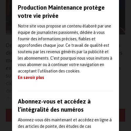
Production Maintenance protège
votre vie privée
Notre site vous propose un contenu élaboré par une
équipe de journalistes passionnés, dédiée à vous
fournir des informations précises, fiables et
Depuis le 4 novembre, Benjamin Frugier a pris la
approfondies chaque jour. Ce travail de qualité est
soutenu par les revenus générés par la publicité et
direction générale de la Fédération des industries
les abonnements. C’est pourquoi nous vous invitons à
mécaniques (
FIM Mecallians
). Fort d’une
vous abonner ou à continuer votre navigation en
expérience de trente années, Benjamin Frugier a
acceptant l’utilisation des cookies.
su démontrer son expertise dans des domaines
En savoir plus
clés tels que la réglementation du numérique et
des produits, la finance durable, le
développement industriel et le commerce
Abonnez-vous et accédez à
international.
l’intégralité des numéros
LIRE LA SUITE
Tout au long de sa carrière, Benjamin Frugier a piloté avec succès
Abonnez-vous dès maintenant et accédez en ligne à
de nombreux projets stratégiques, notamment autour de
des articles de pointe, des études de cas