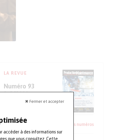
LA REVUE
Numéro 93
Avril-Mai-Juin
✖ Fermer et accepter
S'ABONNER
optimisée
Lire un extrait
Voir les anciens numéros
ur accéder à des informations sur
ages que vous consultez. Cette