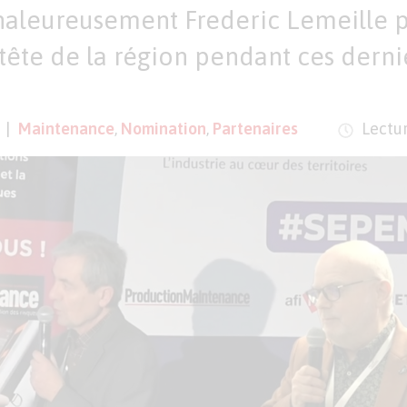
aleureusement Frederic Lemeille po
tête de la région pendant ces derni
5
Maintenance
,
Nomination
,
Partenaires
Lectur