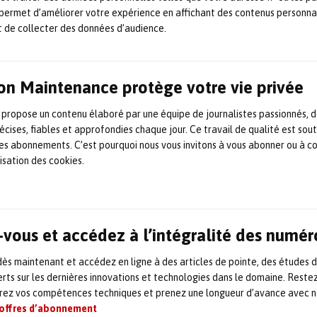
r sa mise en œuvre dans l’industrie. Son
permet d’améliorer votre expérience en affichant des contenus personna
 où Altrad-Endel accompagne les industriels
t de collecter des données d’audience.
en proposant des solutions adaptées aux
on Maintenance protège votre vie privée
aintenance industrielle, ancien responsable
 propose un contenu élaboré par une équipe de journalistes passionnés, d
 et président Afim Normandie. Fort d’une
écises, fiables et approfondies chaque jour. Ce travail de qualité est sou
 maintenance, il a occupé divers postes,
 les abonnements. C’est pourquoi nous vous invitons à vous abonner ou à c
lisation des cookies.
e à responsable des contrats de
agence de maintenance à Rouen.
e reflète sa volonté de renforcer les
vous et accédez à l’intégralité des numér
romouvoir les meilleures pratiques dans le
s maintenant et accédez en ligne à des articles de pointe, des études 
dans le développement de la maintenance 4.0,
rts sur les dernières innovations et technologies dans le domaine. Reste
pour optimiser les opérations industrielles.
orez vos compétences techniques et prenez une longueur d’avance avec no
 offres d’abonnement