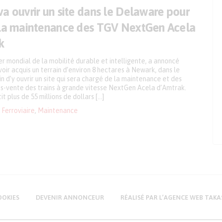
a ouvrir un site dans le Delaware pour
 la maintenance des TGV NextGen Acela
k
r mondial de la mobilité durable et intelligente, a annoncé
voir acquis un terrain d’environ 8 hectares à Newark, dans le
n d’y ouvrir un site qui sera chargé de la maintenance et des
ès-vente des trains à grande vitesse NextGen Acela d’Amtrak.
it plus de 55 millions de dollars […]
Ferroviaire
,
Maintenance
OOKIES
DEVENIR ANNONCEUR
RÉALISÉ PAR L’AGENCE WEB TAKA