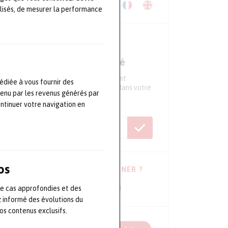
Télécharger le Kit Média
lisés, de mesurer la performance
NEWSLETTER
Ne ratez aucune actualité
Tous les 15 jours, recevez directement
édiée à vous fournir des
l'essentiel de l'actualité du secteur dans votre
tenu par les revenus générés par
boite mail
ontinuer votre navigation en
os
VOUS HÉSITEZ À VOUS ABONNER ?
de cas approfondies et des
Consulter les dernières newsletters !
z informé des évolutions du
s contenus exclusifs.