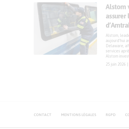
Alstom v
assurer
d’Amtra
Alstom, leade
aujourd’hui a
Delaware, afi
services apr
Alstom invest
25 juin 2026
CONTACT
MENTIONS LÉGALES
RGPD
C