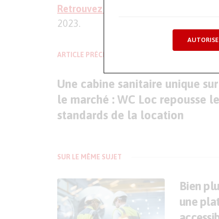
Retrouvez la vidéo de son interventi
2023.
AUTORISE
ARTICLE PRÉCÉDENT
Une cabine sanitaire unique sur
le marché : WC Loc repousse le
standards de la location
SUR LE MÊME SUJET
Bien pl
une pla
accessi