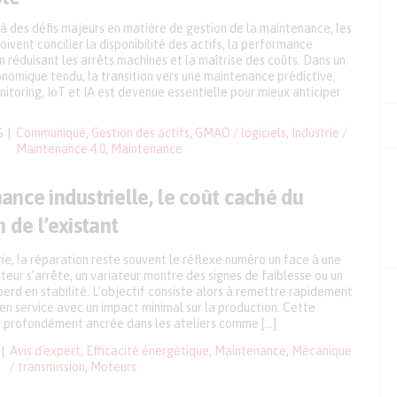
à des défis majeurs en matière de gestion de la maintenance, les
oivent concilier la disponibilité des actifs, la performance
en réduisant les arrêts machines et la maîtrise des coûts. Dans un
nomique tendu, la transition vers une maintenance prédictive,
itoring, IoT et IA est devenue essentielle pour mieux anticiper
6
Communiqué
,
Gestion des actifs
,
GMAO / logiciels
,
Industrie /
Maintenance 4.0
,
Maintenance
nce industrielle, le coût caché du
 de l’existant
rie, la réparation reste souvent le réflexe numéro un face à une
eur s’arrête, un variateur montre des signes de faiblesse ou un
rd en stabilité. L’objectif consiste alors à remettre rapidement
n en service avec un impact minimal sur la production. Cette
e profondément ancrée dans les ateliers comme […]
Avis d'expert
,
Efficacité énergétique
,
Maintenance
,
Mécanique
/ transmission
,
Moteurs