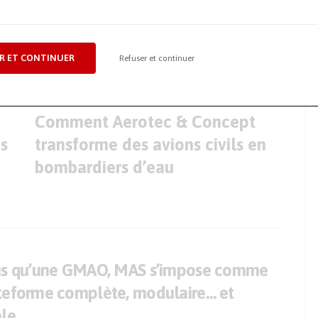
on
sur le Sepem Industries de Rouen en
R ET CONTINUER
Refuser et continuer
ARTICLE SUIVANT
Comment Aerotec & Concept
s
transforme des avions civils en
bombardiers d’eau
us qu’une GMAO, MAS s’impose comme
teforme complète, modulaire… et
ble