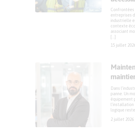
Confrontées 
entreprises d
industrielle 
contexte éco
associant mon
[…]
15 juillet 202
Maintena
maintien
Dans l’indust
panne. Un mot
équipement pe
l’installatio
logique rest
2 juillet 2026