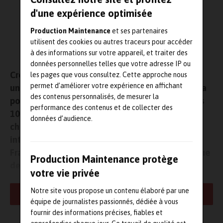
d'une expérience optimisée
Production Maintenance
et ses partenaires
utilisent des cookies ou autres traceurs pour accéder
à des informations sur votre appareil, et traiter des
données personnelles telles que votre adresse IP ou
Créée en 2010, Ethera (Crolles, Isère) développe
les pages que vous consultez. Cette approche nous
permet d’améliorer votre expérience en affichant
une solution de diagnostic et de traitement de la
des contenus personnalisés, de mesurer la
pollution chimique de l’air intérieur. Au cours des
performance des contenus et de collecter des
10 dernières années précédant sa création, les
données d’audience.
chercheurs de la société ont déposé 5 brevets
internationaux et conçu au sein du Laboratoire
Francis Perrin (CEA/CNRS) une technologie unique
Production Maintenance protège
de capteurs nanoporeux qui permet d’étudier la
votre vie privée
qualité de l’air intérieur.
Notre site vous propose un contenu élaboré par une
LIRE LA SUITE
Ethera se penche dès sa création sur la détection du
équipe de journalistes passionnés, dédiée à vous
formaldéhyde, un gaz cancérogène, couramment utilisé pour la
fournir des informations précises, fiables et
désinfection dans l’industrie et les hôpitaux. Dans les habitations,