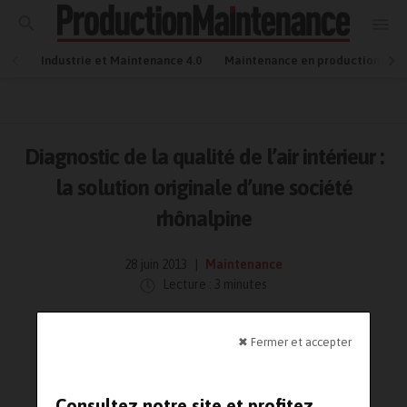
Industrie et Maintenance 4.0
Maintenance en production
Diagnostic de la qualité de l’air intérieur :
la solution originale d’une société
rhônalpine
28 juin 2013
Maintenance
Lecture : 3 minutes
✖ Fermer et accepter
Consultez notre site et profitez