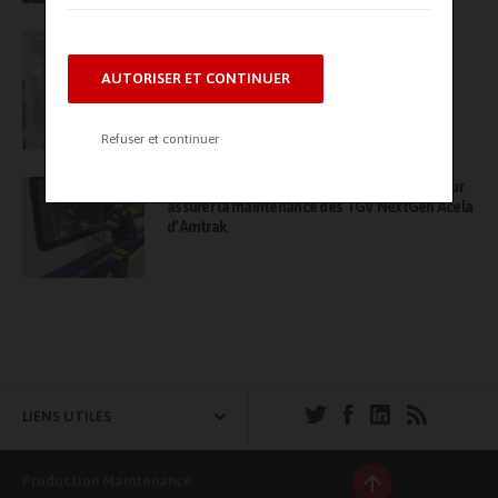
sensible (crèches, établissements d’accueil collectif d’enfants de
moins de six ans, écoles maternelles…).
Maintenance industrielle, le coût caché du
maintien de l’existant
AUTORISER ET CONTINUER
Le kit de diagnostic « Profil’air » ERP a été spécialement conçu
pour les collectivités. Le kit permet de réaliser facilement des
diagnostics préventifs sur les polluants ciblés par le décret et, par
Refuser et continuer
exemple, anticiper les travaux de mise en conformité ou identifier
les établissements à risque. On parle de la détection du
Alstom va ouvrir un site dans le Delaware pour
formaldéhyde, du benzène ainsi que du CO2.
assurer la maintenance des TGV NextGen Acela
d’Amtrak
LIENS UTILES
Production Maintenance