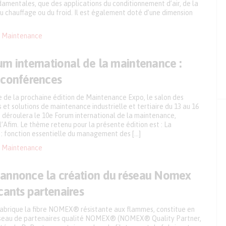
amentales, que des applications du conditionnement d’air, de la
du chauffage ou du froid. Il est également doté d’une dimension
Maintenance
um international de la maintenance :
 conférences
e de la prochaine édition de Maintenance Expo, le salon des
t solutions de maintenance industrielle et tertiaire du 13 au 16
 déroulera le 10e Forum international de la maintenance,
l’Afim. Le thème retenu pour la présente édition est : La
: fonction essentielle du management des […]
Maintenance
annonce la création du réseau Nomex
cants partenaires
fabrique la fibre NOMEX® résistante aux flammes, constitue en
éseau de partenaires qualité NOMEX® (NOMEX® Quality Partner,