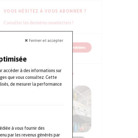
VOUS HÉSITEZ À VOUS ABONNER ?
Consulter les dernières newsletters !
✖ Fermer et accepter
optimisée
ur accéder à des informations sur
NOS CONFÉRENCES EN VIDÉO
ages que vous consultez. Cette
lisés, de mesurer la performance
édiée à vous fournir des
tenu par les revenus générés par