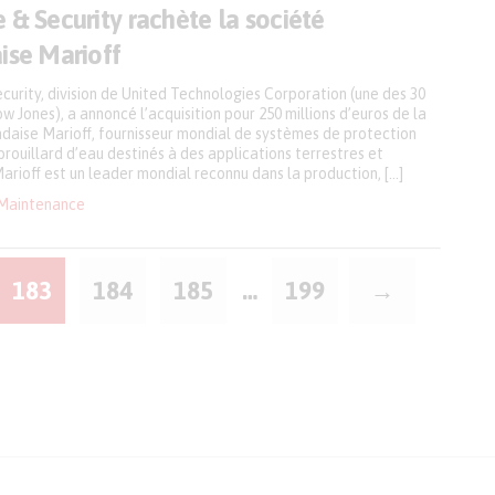
 & Security rachète la société
ise Marioff
curity, division de United Technologies Corporation (une des 30
w Jones), a annoncé l’acquisition pour 250 millions d’euros de la
ndaise Marioff, fournisseur mondial de systèmes de protection
brouillard d’eau destinés à des applications terrestres et
rioff est un leader mondial reconnu dans la production, […]
Maintenance
183
184
185
…
199
→