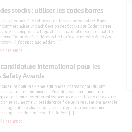
des stocks : utiliser les codes barres
ns a sélectionné le fabricant de terminaux portables Psion
r commercialiser un pack Gestion des Stocks par Codes barres
stock. Il comprend le logiciel et le matériel et vient compléter
 gamme Corim. Après différents tests, c’est le modèle Work About
 retenu. Il s’adapte aux métiers […]
Maintenance
candidature international pour les
s Safety Awards
andidature pour la sixième éditiondes International DuPont
 est actuellement ouvert. Pour déposer leur candidature
mps et en heure, les différentessociétés devront faire enregistrer
ation et soumettre un brefdescriptif de leurs réalisations avant le
. Les gagnants de chacunedes cinq catégories recevront une
restigieuse, décernée par E.I.DuPont […]
Maintenance