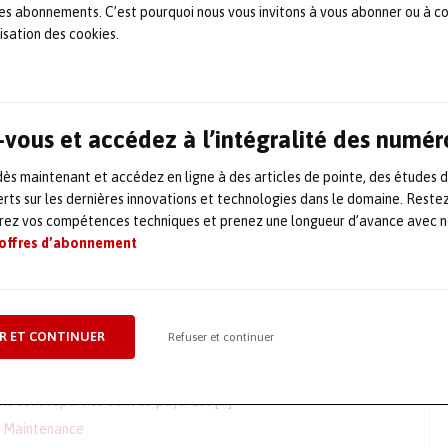
 les abonnements. C’est pourquoi nous vous invitons à vous abonner ou à c
Maintenance
lisation des cookies.
IR
 révolutionne les techniques de détection de gaz VOC avec une
ographique spécifiquement développée. Les détections sont
vous et accédez à l’intégralité des numér
ent plus simples, plus rapides et plus économiques. De nombreux
és chimiques sont invisibles à l’oeil nu. Il est nécessaire de
s maintenant et accédez en ligne à des articles de pointe, des études 
 fuites et ce tout au long du process : de […]
rts sur les dernières innovations et technologies dans le domaine. Reste
Maintenance
orez vos compétences techniques et prenez une longueur d’avance avec no
 offres d’abonnement
de partenariat entre Nordex et
hnik
rdex, dont le siège est à Rostock (Allemagne), est leader
R ET CONTINUER
Refuser et continuer
la fourniture des éoliennes. Nordex est focalisée dans le
oliennes de forte puissance. Ce secteur connaît une très forte
Actuellement, près 3 000 éoliennes Nordex cumulant un total de 3
s sont réparties dans 33 pays. Les […]
Maintenance