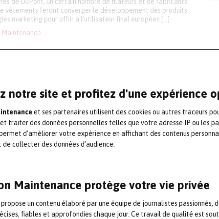
tés de DuPont, un certain nombre de filateurs et de fabricants
 de vêtements feront converger le développement des produits
ies marketing pour offrir à l’utilisateur final européen […]
Maintenance
Quickcheck
des détecteurs Altair et Altair Pro] La nouvelle station de test
Check est conçue pour tester les détecteurs monogaz Altair et
z notre site et profitez d'une expérience 
ette station permet de contrôler l’alarme, visuelle, sonore et
étecteur et teste la réponse de l’appareil à une concentration
aintenance
et ses partenaires utilisent des cookies ou autres traceurs po
. Les résultats du test s’affichent […]
 et traiter des données personnelles telles que votre adresse IP ou les p
Maintenance
permet d’améliorer votre expérience en affichant des contenus personna
t de collecter des données d’audience.
ants des prix i-expo
e des prix pourvaloriser l’innovation dans l’industrie de
 professionnelle Le GFII(Groupement Français de l’Industrie de
on Maintenance protège votre vie privée
) en association avec lasociété Spat, organise la 24e édition de i-
n leader en Europe continentale des secteurs de l’Information
 propose un contenu élaboré par une équipe de journalistes passionnés, d
ela Veille et de l’Intelligence Economique. Parallèlementau
grès i-expo propose des conférences plénières et […]
écises, fiables et approfondies chaque jour. Ce travail de qualité est sou