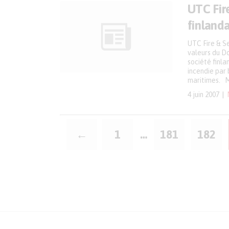
UTC Fire
finlanda
UTC Fire & Se
valeurs du Do
société finla
incendie par 
maritimes. Ma
4 juin 2007
Pagination
←
1
…
181
182
des
publications