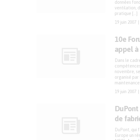
données fond
ventilation, 
pratique […]
19 juin 2007
10e For
appel à
Dans le cadr
compétences e
novembre, se
organisé par 
maintenance 
19 juin 2007
DuPont 
de fabri
DuPont, qui 
Europe un r