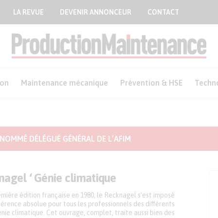
LA REVUE
DEVENIR ANNONCEUR
CONTACT
ion
Maintenance mécanique
Prévention & HSE
Techn
 NOMMÉ DÉLÉGUÉ GÉNÉRAL DE L’AFIM
nagel ‘ Génie climatique
mière édition française en 1980, le Recknagel s’est imposé
érence absolue pour tous les professionnels des différents
nie climatique. Cet ouvrage, complet, traite aussi bien des