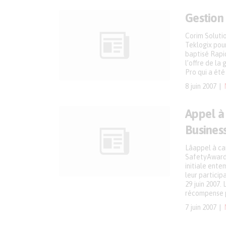
Gestion 
Corim Solutio
Teklogix pou
baptisé Rapid
l’offre de la
Pro qui a été
8 juin 2007
Appel à 
Busines
Lâappel à c
SafetyAwards
initiale ente
leur particip
29 juin 2007
récompense p
7 juin 2007