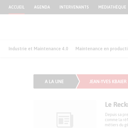
ACCUEIL
AGENDA
INTERVENANTS
MÉDIATHÈQUE
Industrie et Maintenance 4.0
Maintenance en product
A LA UNE
JEAN‑YVES KBAIER
Le Reck
Depuis sa pre
comme la réf
métiers du gé