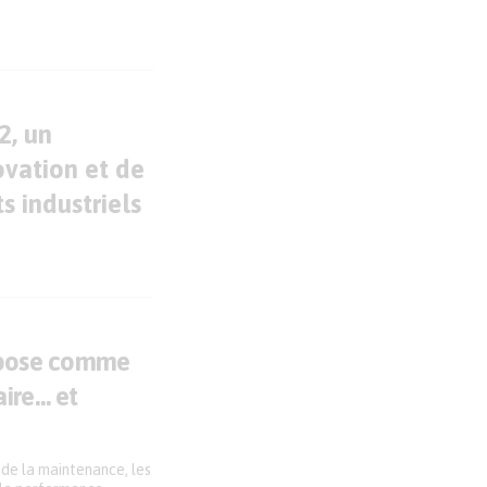
2, un
vation et de
s industriels
mpose comme
ire… et
 de la maintenance, les