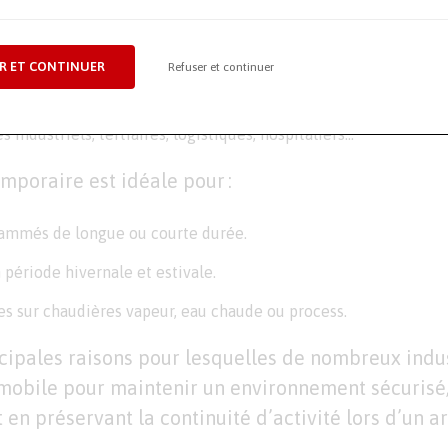
inue de chaleur ou d’eau chaude.
pide (en seulement quelques heures).
R ET CONTINUER
Refuser et continuer
tion durable des installations.
s industriels, tertiaires, logistiques, hospitaliers…
mporaire est idéale pour :
rammés de longue ou courte durée.
 période hivernale et estivale.
s sur chaudières vapeur, eau chaude ou process.
ncipales raisons pour lesquelles de nombreux indust
mobile pour maintenir un environnement sécurisé,
en préservant la continuité d’activité lors d’un a