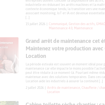
entreprises doivent concilier la disponibilité des actifs
industrielle en réduisant les arrêts machines et la maît
contexte économique tendu, la transition vers une mai
associant monitoring, IoT et IA est devenue essentielle
[…]
15 juillet 2026
Communiqué
,
Gestion des actifs
,
GMAO 
Maintenance 4.0
,
Maintenance
Grand arrêt de maintenance cet é
Maintenez votre production avec
Location
La période estivale est souvent un moment idéal pour pl
maintenance car elle impacte le moins possible l’activit
peut être réduite à ce moment-là. Pourtant même réduit
maintenue avec des solutions temporaires. Dans ces ca
Location aide les industriels à assurer la continuité […]
2 juillet 2026
Arrêts de maintenance
,
Chaufferie / cha
Location
Cabine toilette sèche chantier : ç