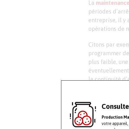
La
maintenance
périodes d’arrê
entreprise, il 
opérations de 
Citons par exem
programmer des
plus faible, un
éventuellement 
la continuité d
prennent le rel
Autre exemple : 
Consulte
pendant les fêt
Production M
l’impact sur la 
votre appareil,