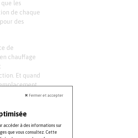
 que les
ction de chaque
 pour des
ce de
en chauffage
t
ction. Et quand
e remplacement
✖ Fermer et accepter
e ou à l’arrêt
optimisée
a de minimiser
ur accéder à des informations sur
nnée suivante
ages que vous consultez. Cette