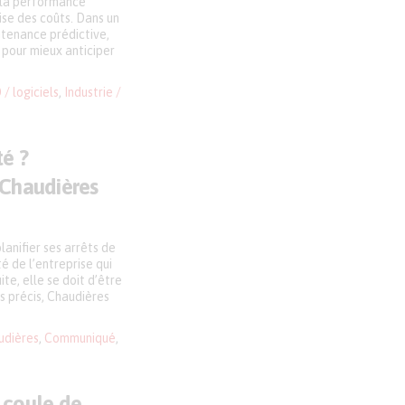
, la performance
rise des coûts. Dans un
ntenance prédictive,
 pour mieux anticiper
/ logiciels
,
Industrie /
té ?
 Chaudières
anifier ses arrêts de
é de l’entreprise qui
e, elle se doit d’être
s précis, Chaudières
udières
,
Communiqué
,
a coule de