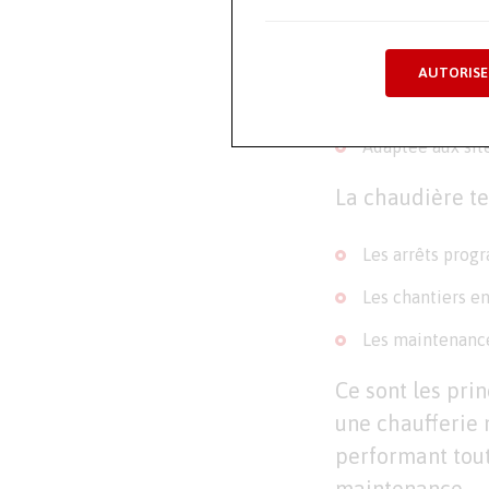
Production cont
Installation ra
AUTORISE
Aucune modifica
Adaptée aux site
La chaudière te
Les arrêts prog
Les chantiers en
Les maintenance
Ce sont les pri
une chaufferie 
performant tout 
maintenance.