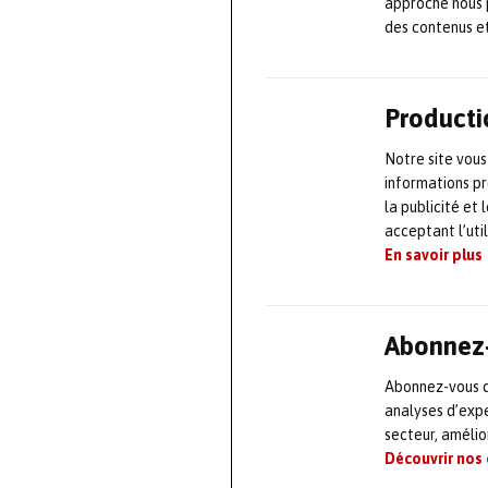
avec une chauff
approche nous 
des contenus e
froid nécessite
de bonnes condi
doivent être ma
Producti
des installatio
Notre site vous
sécurité du site
informations pr
la publicité et
La chauffe
acceptant l’uti
En savoir plus
votre stra
Lors d’un arrêt 
Abonnez-
est la solution 
d’eau chaude sa
Abonnez-vous dè
analyses d’expe
secteur, améli
Avantages :
Découvrir nos