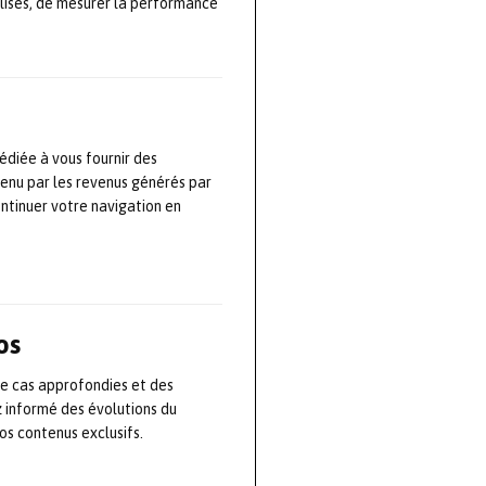
e période de
lisés, de mesurer la performance
ir l’activité en
les produits
prévenir le gel
es et assurer la
édiée à vous fournir des
tenu par les revenus générés par
ontinuer votre navigation en
ard de
audière mobile
os
 production
de cas approfondies et des
z informé des évolutions du
s contenus exclusifs.