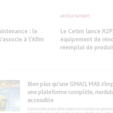
ARTICLE SUIVANT
intenance : le
Le Cetim lance R2P
s’associe à l’Afim
équipement de réno
réemploi de produit
Bien plus qu’une GMAO, MAS s’i
une plateforme complète, modula
accessible
Confrontées à des défis majeurs en matière de gestion