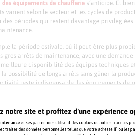
 des équipements de chaufferie
s’anticipe. Et bien
ts varient selon le secteur et les cycles de produ
y a des périodes qui restent davantage privilégiées
maintenance.
ple la période estivale, où il peut-être plus propi
 gros arrêts de maintenance, avec une demande 
e meilleure disponibilité des équipes techniques e
la possibilité de longs arrêts sans gêner la produ
’activité reste indispensable, les équipements d
ais le temps du projet.
en plein hiver. Une activité potentiellement réduit
z notre site et profitez d'une expérience 
es (si c’est le cas pour votre entreprise) permettr
aintenance
et ses partenaires utilisent des cookies ou autres traceurs po
production et les salariés ; et vous démarrerez l’a
 et traiter des données personnelles telles que votre adresse IP ou les p