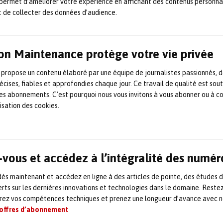
erie révisée. Mais un arrêt complet pendant cett
permet d’améliorer votre expérience en affichant des contenus personna
t de collecter des données d’audience.
ra de trouver une solution temporaire pour mainten
tions. Car les bâtiments doivent rester chauffés, 
intenus à température même partiellement, pour 
on Maintenance protège votre vie privée
ns, garantir le confort minimal des équipes présent
 propose un contenu élaboré par une équipe de journalistes passionnés, d
.
écises, fiables et approfondies chaque jour. Ce travail de qualité est sou
 les abonnements. C’est pourquoi nous vous invitons à vous abonner ou à c
rie mobile devient un outil stand
lisation des cookies.
tégie de maintenance
partiel ou total de la chaufferie, la
location de ch
vous et accédez à l’intégralité des numér
la plus fiable pour maintenir le chauffage et/ou la
ns interruption.
s maintenant et accédez en ligne à des articles de pointe, des études 
rts sur les dernières innovations et technologies dans le domaine. Reste
orez vos compétences techniques et prenez une longueur d’avance avec no
 offres d’abonnement