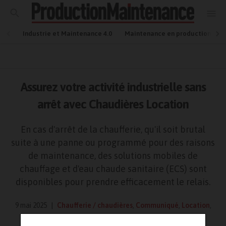
Industrie et Maintenance 4.0
Maintenance en production
Assurez votre activité industrielle sans
arrêt avec Chaudières Location
En cas d'arrêt de la chaufferie, qu'il soit brutal
suite à une panne ou programmé pour des raisons
de maintenance, des solutions mobiles de
chauffage et d'eau chaude sanitaire (ECS) sont
disponibles pour prendre efficacement le relais.
9 mai 2025
Chaufferie / chaudières
,
Communiqué
,
Location
,
Maintenance