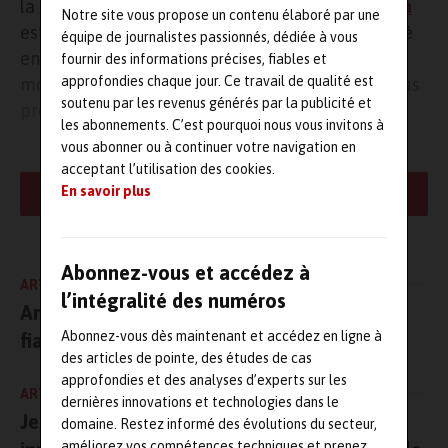
la pérennité de l’entreprise.
Chaudières Location
Notre site vous propose un contenu élaboré par une
est le spécialiste en la matière, avec une activité
équipe de journalistes passionnés, dédiée à vous
entièrement dédiée à la location de chaufferies
fournir des informations précises, fiables et
approfondies chaque jour. Ce travail de qualité est
mobiles, adaptées à toutes les situations. On vous
soutenu par les revenus générés par la publicité et
propose d’en savoir plus.
les abonnements. C’est pourquoi nous vous invitons à
vous abonner ou à continuer votre navigation en
Solutions sur mesure : production d’eau
acceptant l’utilisation des cookies.
chaude ou vapeur
En savoir plus
LIRE LA SUITE
Pour mener à bien votre projet de manière sereine, il est crucial
de choisir le partenaire qui fournira la solution mobile de
Abonnez-vous et accédez à
chauffage et de production d’eau chaude sanitaire (ECS) adaptée
ARTICLE PRÉCÉDENT
l’intégralité des numéros
à vos besoins, tout en garantissant son adaptabilité et sa fiabilité
Amotep optimise vos arrêts estivaux pour
pendant toute la durée de la location. Avec Chaudières Location,
Abonnez-vous dès maintenant et accédez en ligne à
fiabiliser vos machines-outils
chaque projet est unique. Vous bénéficiez d’un accompagnement
des articles de pointe, des études de cas
sur mesure, de l’étude de vos besoins à la conception,
approfondies et des analyses d’experts sur les
l’assemblage, l’installation et la mise en service. Et ce sont plus de
ARTICLE SUIVANT
dernières innovations et technologies dans le
150 chaudières mobiles au
catalogue
permettant de produire de
Jelt Prime, une gamme responsable et
domaine. Restez informé des évolutions du secteur,
l’eau chaude ou de la vapeur de petite à grande puissance (4 MW,
améliorez vos compétences techniques et prenez