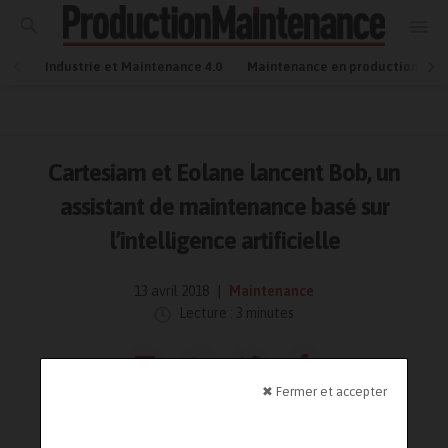
Industrie et Maintenance 4.0
Maintenance en production
Cartesiam et Eolane lancent Bob, un
assistant de maintenance basé sur
l’intelligence artificielle
13 avril 2018
Maintenance
Lecture : 3 minutes
✖ Fermer et accepter