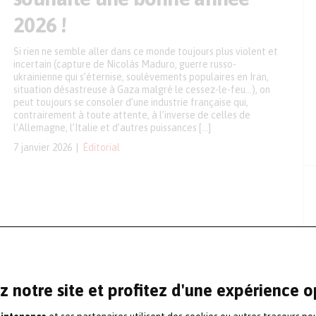
2026 !
Si rien ne semble aller dans ce monde toujours plus violent et
incertain (capture de Nicolás Maduro, guerre russo-
ukrainienne qui s’éternise, soulèvements populaires en Iran,
situation désastreuse à Gaza malgré le cessez-le-feu…), on
peut toujours se consoler d’une industrie française qui,
contrairement à toute attente, à l’inverse de celles de
l’Allemagne, l’Italie et d’autres puissances […]
7 janvier 2026
Éditorial
z notre site et profitez d'une expérience 