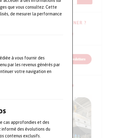
ur accéder à des informations sur
ages que vous consultez. Cette
lisés, de mesurer la performance
VOUS HÉSITEZ À VOUS ABONNER ?
Consulter les dernières newsletters !
édiée à vous fournir des
tenu par les revenus générés par
ontinuer votre navigation en
NOS CONFÉRENCES EN VIDÉO
os
de cas approfondies et des
z informé des évolutions du
s contenus exclusifs.