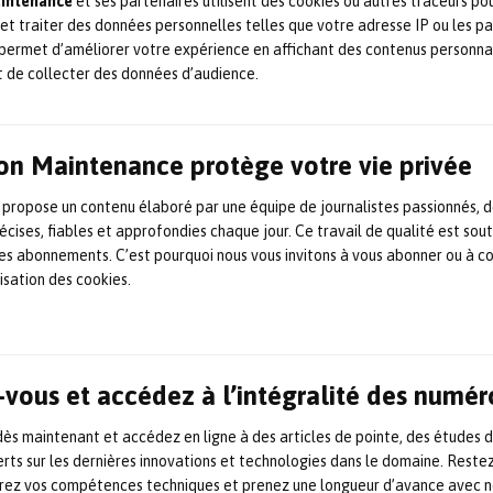
aintenance
et ses partenaires utilisent des cookies ou autres traceurs po
 et traiter des données personnelles telles que votre adresse IP ou les p
permet d’améliorer votre expérience en affichant des contenus personna
t de collecter des données d’audience.
on Maintenance protège votre vie privée
 propose un contenu élaboré par une équipe de journalistes passionnés, d
écises, fiables et approfondies chaque jour. Ce travail de qualité est sou
 les abonnements. C’est pourquoi nous vous invitons à vous abonner ou à c
lisation des cookies.
vous et accédez à l’intégralité des numér
s maintenant et accédez en ligne à des articles de pointe, des études 
rts sur les dernières innovations et technologies dans le domaine. Reste
orez vos compétences techniques et prenez une longueur d’avance avec no