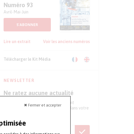
Numéro 93
Avril-Mai-Juin
S'ABONNER
Lire un extrait
Voir les anciens numéros
Télécharger le Kit Média
NEWSLETTER
Ne ratez aucune actualité
Tous les 15 jours, recevez directement
✖ Fermer et accepter
l'essentiel de l'actualité du secteur dans votre
boite mail
optimisée