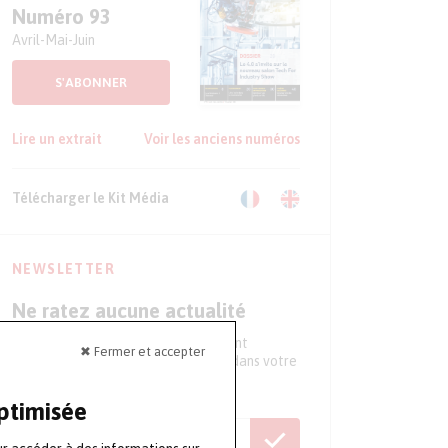
Numéro 93
Avril-Mai-Juin
S'ABONNER
Lire un extrait
Voir les anciens numéros
Télécharger le Kit Média
NEWSLETTER
Ne ratez aucune actualité
Tous les 15 jours, recevez directement
✖ Fermer et accepter
l'essentiel de l'actualité du secteur dans votre
boite mail
optimisée