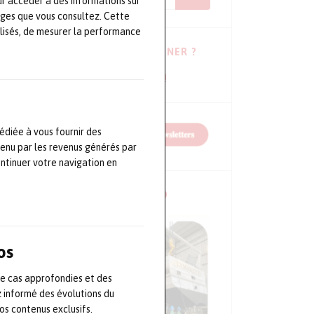
ur accéder à des informations sur
ages que vous consultez. Cette
lisés, de mesurer la performance
VOUS HÉSITEZ À VOUS ABONNER ?
Consulter les dernières newsletters !
édiée à vous fournir des
tenu par les revenus générés par
ontinuer votre navigation en
NOS CONFÉRENCES EN VIDÉO
os
de cas approfondies et des
z informé des évolutions du
s contenus exclusifs.