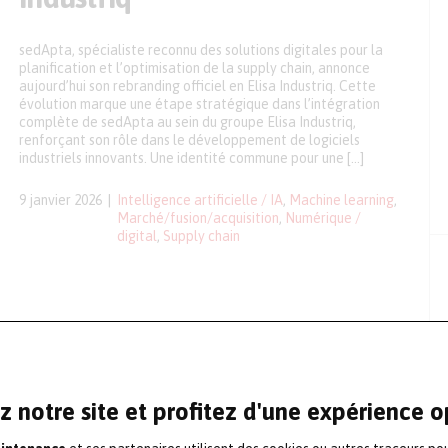
sedApta, spécialiste reconnu des solutions digitales pour la
planification et l’optimisation de la supply chain, annonce
aujourd’hui son rebranding officiel en Elisa Industriq. Cette
évolution marque une étape stratégique dans l’intégration
complète de sedApta au sein du groupe Elisa Industriq,
renforçant son rôle dans le développement de logiciels
industriels innovants. Une identité commune pour une […]
9 janvier 2026
Intelligence artificielle / IA
,
Machine learning
,
Marché/fusion/acquisition
,
Numérique /
digital
,
Supply chain
z notre site et profitez d'une expérience 