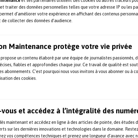
aintenance
et ses partenaires utilisent des cookies ou autres traceurs po
 et traiter des données personnelles telles que votre adresse IP ou les p
permet d’améliorer votre expérience en affichant des contenus personna
t de collecter des données d’audience.
on Maintenance protège votre vie privée
 propose un contenu élaboré par une équipe de journalistes passionnés, d
écises, fiables et approfondies chaque jour. Ce travail de qualité est sou
 les abonnements. C’est pourquoi nous vous invitons à vous abonner ou à c
lisation des cookies.
vous et accédez à l’intégralité des numér
s maintenant et accédez en ligne à des articles de pointe, des études 
rts sur les dernières innovations et technologies dans le domaine. Reste
orez vos compétences techniques et prenez une longueur d’avance avec no