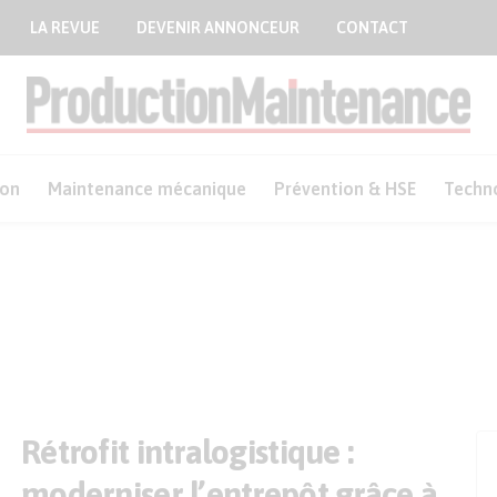
LA REVUE
DEVENIR ANNONCEUR
CONTACT
ion
Maintenance mécanique
Prévention & HSE
Techn
Rétrofit intralogistique :
moderniser l’entrepôt grâce à