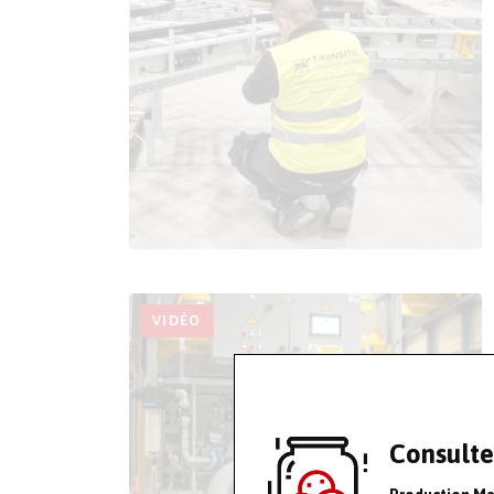
VIDÉO
Consulte