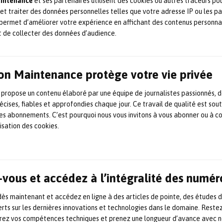
aintenance
et ses partenaires utilisent des cookies ou autres traceurs po
significativement leur empreinte carbone. Le fabricant
 et traiter des données personnelles telles que votre adresse IP ou les p
d’installations industrielles de traitement des eaux, de
valorisation des déblais et de séparation liquide-solide a
permet d’améliorer votre expérience en affichant des contenus personna
ouvert les portes de ce centre le 1er […]
t de collecter des données d’audience.
24 novembre 2025
Investissement
,
Maintenance
,
Remanufacturing
,
Retrofit
on Maintenance protège votre vie privée
Comment Aerotec & Concept
 propose un contenu élaboré par une équipe de journalistes passionnés, d
transforme des avions civils
écises, fiables et approfondies chaque jour. Ce travail de qualité est sou
en bombardiers d’eau
 les abonnements. C’est pourquoi nous vous invitons à vous abonner ou à c
lisation des cookies.
Aerotec & Concept, filiale d’Expleo spécialisée dans la
maintenance et la modification d’aéronefs et d’équipements,
présentera dans quinze jours au Bourget ses programmes de
conversion d’avions civils en bombardiers d’eau, ouvrant la
voie à une aviation plus résiliante face aux urgences
vous et accédez à l’intégralité des numér
climatiques alors que les incendies de grande ampleur se
multiplient chaque été et que les besoins […]
s maintenant et accédez en ligne à des articles de pointe, des études 
28 mai 2025
Aéronautique
,
Environnement
,
Maintenance
,
rts sur les dernières innovations et technologies dans le domaine. Reste
Retrofit
orez vos compétences techniques et prenez une longueur d’avance avec no