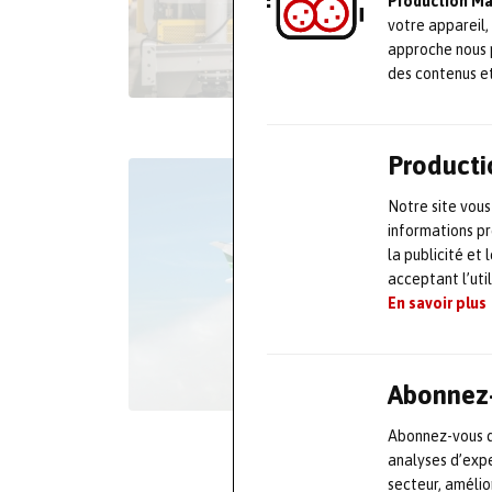
Production M
votre appareil,
approche nous 
des contenus e
Producti
Notre site vous
informations pr
la publicité et
acceptant l’uti
En savoir plus
Abonnez-
Abonnez-vous dè
analyses d’expe
secteur, améli