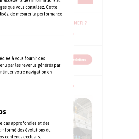
ur accéder à des informations sur
ages que vous consultez. Cette
lisés, de mesurer la performance
VOUS HÉSITEZ À VOUS ABONNER ?
Consulter les dernières newsletters !
édiée à vous fournir des
tenu par les revenus générés par
ontinuer votre navigation en
NOS CONFÉRENCES EN VIDÉO
os
de cas approfondies et des
z informé des évolutions du
s contenus exclusifs.