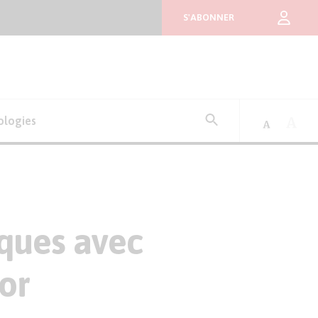
S'ABONNER
Rechercher
ologies
:
iques avec
tor