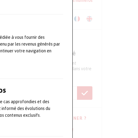
Lire un extrait
Voir les anciens numéros
Télécharger le Kit Média
édiée à vous fournir des
NEWSLETTER
tenu par les revenus générés par
ontinuer votre navigation en
Ne ratez aucune actualité
Tous les 15 jours, recevez directement
l'essentiel de l'actualité du secteur dans votre
boite mail
os
de cas approfondies et des
z informé des évolutions du
s contenus exclusifs.
VOUS HÉSITEZ À VOUS ABONNER ?
Consulter les dernières newsletters !