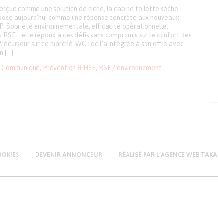
rçue comme une solution de niche, la cabine toilette sèche
mpose aujourd’hui comme une réponse concrète aux nouveaux
P. Sobriété environnementale, efficacité opérationnelle,
RSE… elle répond à ces défis sans compromis sur le confort des
 Précurseur sur ce marché, WC Loc l’a intégrée à son offre avec
n […]
Communiqué
,
Prévention & HSE
,
RSE / environnement
OOKIES
DEVENIR ANNONCEUR
RÉALISÉ PAR L’AGENCE WEB TAKA