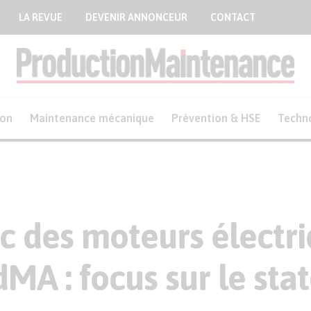
LA REVUE
DEVENIR ANNONCEUR
CONTACT
ion
Maintenance mécanique
Prévention & HSE
Techn
c des moteurs électr
MA : focus sur le sta