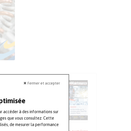
✖ Fermer et accepter
LA REVUE
Numéro 93
optimisée
Avril-Mai-Juin
ur accéder à des informations sur
S'ABONNER
ages que vous consultez. Cette
lisés, de mesurer la performance