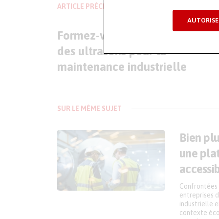
ARTICLE PRÉCÉDENT
AUTORISE
Formez-vous aux fondamentau
des ultrasons pour la
maintenance industrielle
SUR LE MÊME SUJET
Bien pl
une pla
accessi
Confrontées 
entreprises d
industrielle 
contexte éco