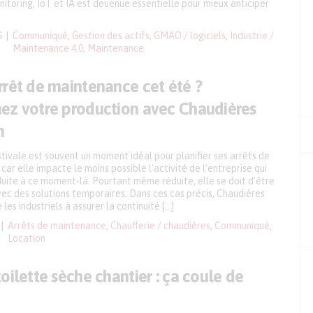
itoring, IoT et IA est devenue essentielle pour mieux anticiper
6
Communiqué
,
Gestion des actifs
,
GMAO / logiciels
,
Industrie /
Maintenance 4.0
,
Maintenance
rrêt de maintenance cet été ?
ez votre production avec Chaudières
n
tivale est souvent un moment idéal pour planifier ses arrêts de
ar elle impacte le moins possible l’activité de l’entreprise qui
duite à ce moment-là. Pourtant même réduite, elle se doit d’être
ec des solutions temporaires. Dans ces cas précis, Chaudières
 les industriels à assurer la continuité […]
Arrêts de maintenance
,
Chaufferie / chaudières
,
Communiqué
,
Location
oilette sèche chantier : ça coule de