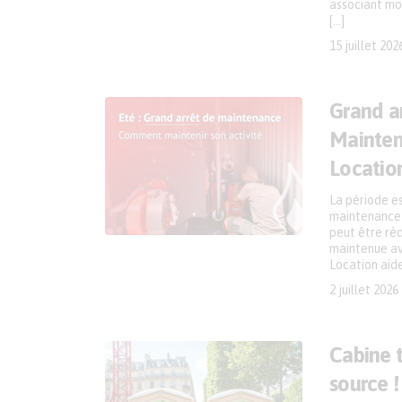
associant mon
[…]
15 juillet 202
Grand a
Mainten
Locatio
La période es
maintenance c
peut être ré
maintenue av
Location aide
2 juillet 2026
Cabine t
source !