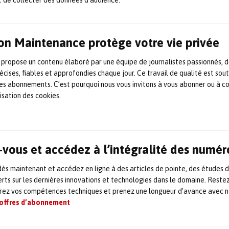
nnelle est d’
identifier en amont
les
ances : surchauffe liée à une surcharge,
amination (humidité, poussières
on Maintenance protège votre vie privée
s, ambiance chimique agressive, ou encore
 propose un contenu élaboré par une équipe de journalistes passionnés, d
 d’analyser ces risques,
moteur en marche
écises, fiables et approfondies chaque jour. Ce travail de qualité est sou
pédance, d’inductance, de courant et de
 les abonnements. C’est pourquoi nous vous invitons à vous abonner ou à c
lisation des cookies.
 mesure de résistance d’isolement,
 l’observation de l’entrefer offrent un
vous et accédez à l’intégralité des numér
e ces défauts permet d’
optimiser la
s maintenant et accédez en ligne à des articles de pointe, des études 
duire les arrêts non planifiés.
rts sur les dernières innovations et technologies dans le domaine. Reste
orez vos compétences techniques et prenez une longueur d’avance avec no
es de formation sur ce matériel.
 offres d’abonnement