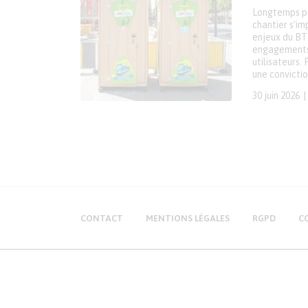
Longtemps pe
chantier s’i
enjeux du BT
engagements 
utilisateurs.
une convictio
30 juin 2026
CONTACT
MENTIONS LÉGALES
RGPD
C
Production Maintenance