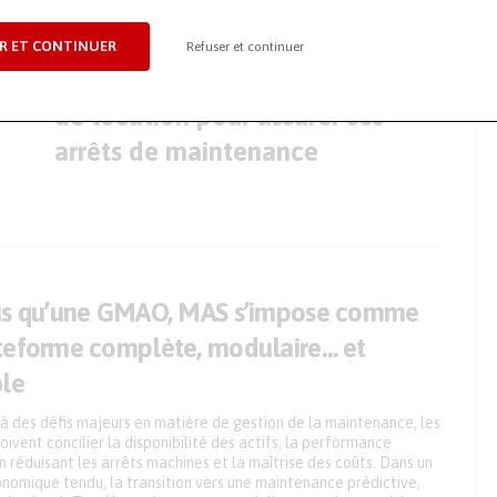
ARTICLE SUIVANT
R ET CONTINUER
Refuser et continuer
x
Une large gamme de solutions
de location pour assurer ses
arrêts de maintenance
us qu’une GMAO, MAS s’impose comme
teforme complète, modulaire… et
ble
à des défis majeurs en matière de gestion de la maintenance, les
oivent concilier la disponibilité des actifs, la performance
en réduisant les arrêts machines et la maîtrise des coûts. Dans un
nomique tendu, la transition vers une maintenance prédictive,