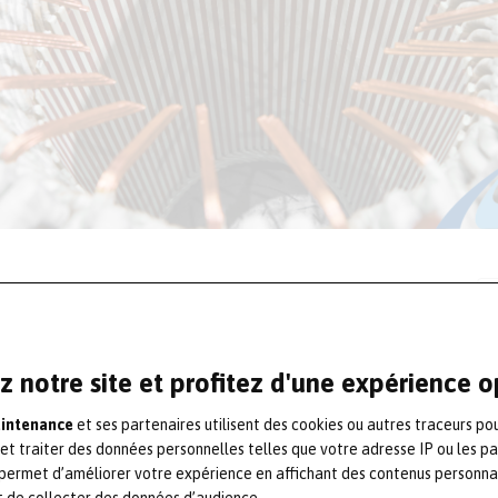
r l’état de santé des moteurs électriques,
r
, où les défaillances d’isolation peuvent
spires, bobines ou phases.
z notre site et profitez d'une expérience 
ent la durée de vie du moteur, en le plaçant
aintenance
et ses partenaires utilisent des cookies ou autres traceurs po
 et traiter des données personnelles telles que votre adresse IP ou les p
be PF (Performance Factor).
permet d’améliorer votre expérience en affichant des contenus personna
t de collecter des données d’audience.