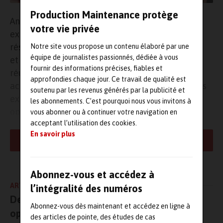
Production Maintenance protège
Annoncé le 2 mars dernier pour faire face aux
votre vie privée
exigences croissantes de souveraineté, de
résilience et de compétitivité de la Supply chain
Notre site vous propose un contenu élaboré par une
équipe de journalistes passionnés, dédiée à vous
et de l’industrie, cette coopération stratégique
fournir des informations précises, fiables et
réunit
DimoMaint
, Migen et Savoye. Ces trois
approfondies chaque jour. Ce travail de qualité est
acteurs français ont ainsi décidé de fédérer leurs
soutenu par les revenus générés par la publicité et
expertises afin d’accompagner la performance
les abonnements. C’est pourquoi nous vous invitons à
opérationnelle des sites industriels.
vous abonner ou à continuer votre navigation en
acceptant l’utilisation des cookies.
En savoir plus
Ce partenariat est né d’un constat partagé et vécu par leurs
LIRE LA SUITE
clients : la pénurie de techniciens qualifiés, la complexité des
installations et la nécessité d’anticiper les risques de défaillance,
qui imposent une approche globale. «
En unissant nos expertises,
Abonnez-vous et accédez à
nous avons l’ambition de mettre la donnée maintenance au
ARTICLE PRÉCÉDENT
l’intégralité des numéros
cœur des projets industriels et logistiques, dès la conception des
De l’identification à la continuité
installations et jusqu’à leur exploitation. La
GMAO
en est un
Abonnez-vous dès maintenant et accédez en ligne à
élément clé
», explique Jean-Luc Sanjosé, directeur commercial
opérationnelle : comment TSC Auto ID
des articles de pointe, des études de cas
de DimoMaint.