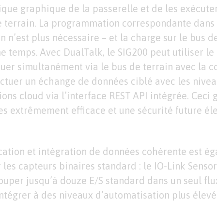
gique graphique de la passerelle et de les exécut
e terrain. La programmation correspondante dans
 n’est plus nécessaire – et la charge sur le bus de
 temps. Avec DualTalk, le SIG200 peut utiliser l
er simultanément via le bus de terrain avec la 
ectuer un échange de données ciblé avec les nive
ions cloud via l’interface REST API intégrée. Ceci 
es extrêmement efficace et une sécurité future él
ation et intégration de données cohérente est é
 les capteurs binaires standard : le IO-Link Senso
uper jusqu’à douze E/S standard dans un seul fl
intégrer à des niveaux d’automatisation plus élevé