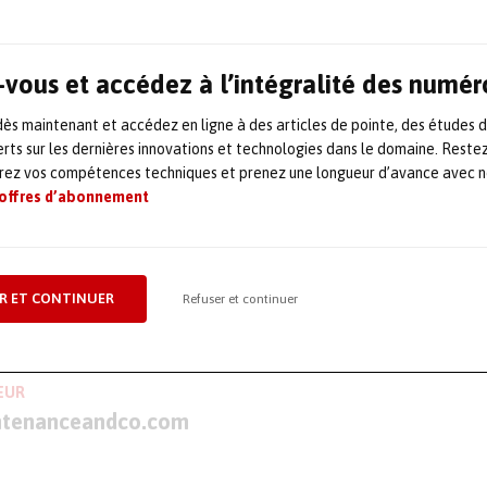
galement un collecteur de données intelligent à d
conversion et le transfert de données, la passerell
onnées et les utilise pour des opérations logique
vous et accédez à l’intégralité des numér
elles que le comptage ou la mesure du temps. Mêm
s maintenant et accédez en ligne à des articles de pointe, des études 
ientées processus telles que l’activation de pou
rts sur les dernières innovations et technologies dans le domaine. Reste
 l’éjection d’objets sur des installations de con
orez vos compétences techniques et prenez une longueur d’avance avec no
s dans l’éditeur de logique et exécutées de mani
 offres d’abonnement
sus – sans avoir à communiquer avec un système d
effectuer de programmation dans ce système.
R ET CONTINUER
Refuser et continuer
/www.sick.com/fr/fr/
EUR
ntenanceandco.com