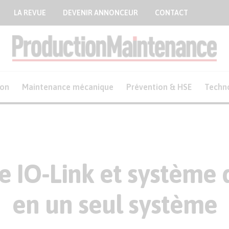
LA REVUE
DEVENIR ANNONCEUR
CONTACT
ion
Maintenance mécanique
Prévention & HSE
Techn
ce IO-Link et système 
en un seul système