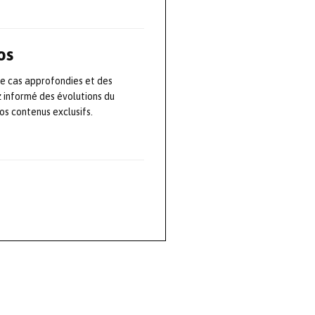
istance. Outre
e évalue
s et des tâches
os
e les fonctions
de cas approfondies et des
ssoirs
z informé des évolutions du
voyage peuvent
s contenus exclusifs.
ère autonome
’automatisation