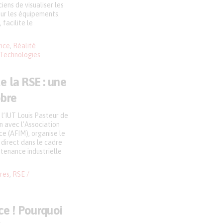
iens de visualiser les
sur les équipements.
 facilite le
nce
,
Réalité
Technologies
 la RSE : une
obre
l’IUT Louis Pasteur de
n avec l’Association
e (AFIM), organise le
 direct dans le cadre
tenance industrielle
res
,
RSE /
ce ! Pourquoi