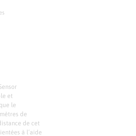
es
 Sensor
le et
que le
amètres de
distance de cet
entées à l’aide