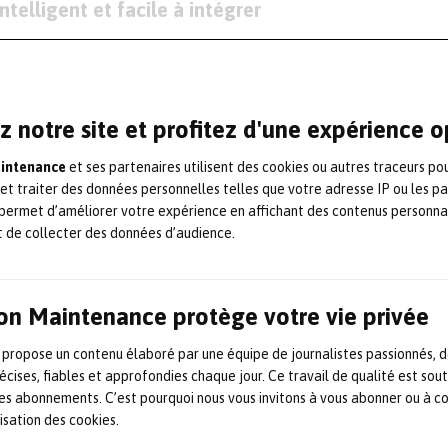
ntelligent et facile à intégrer
 d’intégration de capteurs SIG200 garantissent u
gente et économique des appareils IO-Link¤ L’IO-L
 en variante REST API¤ Une version supplémentair
z notre site et profitez d'une expérience 
s de terrain Profinet est disponible à partir de 
aintenance
et ses partenaires utilisent des cookies ou autres traceurs po
du SIG200 offre un total de quatre ports, via lesqu
 et traiter des données personnelles telles que votre adresse IP ou les p
permet d’améliorer votre expérience en affichant des contenus personna
O-Link et les capteurs d’E/S numériques peuvent 
t de collecter des données d’audience.
isualisés à l’aide du SOPAS Engineering Tool (ET) i
ssible de charger une description d’appareil IO-Lin
 port USB M8 et un PC ou par accès à distance via
on Maintenance protège votre vie privée
figuration et la visualisation avec le SIG200 est i
 propose un contenu élaboré par une équipe de journalistes passionnés, d
 utilisateurs peuvent également créer et configurer
écises, fiables et approfondies chaque jour. Ce travail de qualité est sou
matisation avec des appareils IO-Link de différent
 les abonnements. C’est pourquoi nous vous invitons à vous abonner ou à c
lisation des cookies.