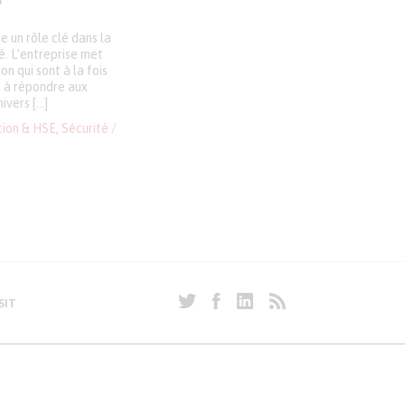
?
 un rôle clé dans la
é. L’entreprise met
n qui sont à la fois
e à répondre aux
ivers […]
tion & HSE
,
Sécurité /
SIT