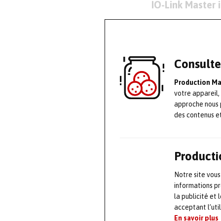
IO-Link Master i
Les passerelles
simple, intelli
déjà disponible
Consulte
protocole de bu
Production M
Chaque version 
votre appareil,
approche nous 
périphériques I
des contenus e
configurés et v
faire, il est po
SOPAS ET via le
Producti
intégré. La con
Notre site vous
fabricant : les
informations pr
solution d’auto
la publicité et
acceptant l’uti
En savoir plus