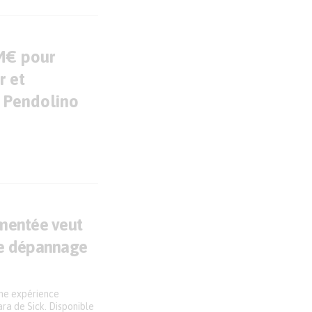
M€ pour
r et
s Pendolino
gmentée veut
le dépannage
une expérience
ara de Sick. Disponible