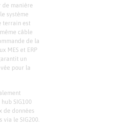
er de manière
 le système
 terrain est
e même câble
commande de la
aux MES et ERP
garantit un
evée pour la
galement
r hub SIG100
ux de données
s via le SIG200.