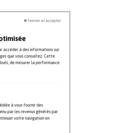
ne connexion
✖ Fermer et accepter
ink Master est
e pour le
optimisée
début novembre.
ur accéder à des informations sur
els les
ages que vous consultez. Cette
lisés, de mesurer la performance
être facilement
ntégré. Pour ce
k (IODD) sur le
 le serveur web
ndépendante du
édiée à vous fournir des
 facilement leur
tenu par les revenus générés par
s fabricants.
ontinuer votre navigation en