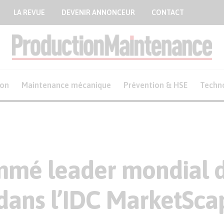
LA REVUE
DEVENIR ANNONCEUR
CONTACT
ion
Maintenance mécanique
Prévention & HSE
Techn
mé leader mondial de
ans l’IDC MarketSca