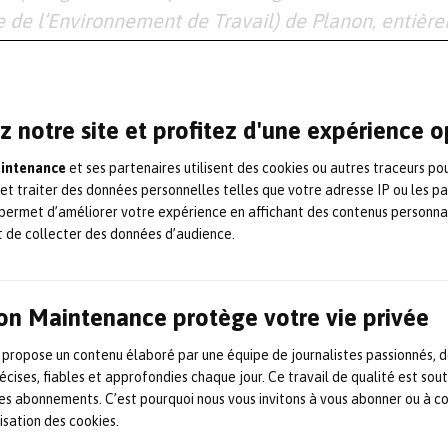
e de l’Environnement de Travail) de Planon, entièr
 l’IoT, mais également un élément fondamental de
se de notre organisation. Nous nous efforçons toujo
rnières tendances du marché et des exigences des cl
z notre site et profitez d'une expérience 
comme un témoignage des efforts considérables dé
aintenance
et ses partenaires utilisent des cookies ou autres traceurs po
 et traiter des données personnelles telles que votre adresse IP ou les p
permet d’améliorer votre expérience en affichant des contenus personna
rketScape Worldwide SaaS CMMS Application Ven
t de collecter des données d’audience.
ce précieuse pour évaluer les fournisseurs de CM
critères clés de choix d’un partenaire technologi
on Maintenance protège votre vie privée
 propose un contenu élaboré par une équipe de journalistes passionnés, d
isations qui envisagent actuellement d’investir dan
écises, fiables et approfondies chaque jour. Ce travail de qualité est sou
, IDC encourage les acheteurs de technologie à 
 les abonnements. C’est pourquoi nous vous invitons à vous abonner ou à c
lisation des cookies.
ut au minimum prendre en charge les capacités de