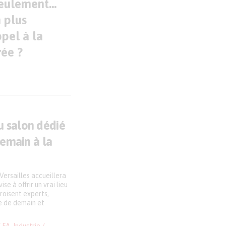
seulement…
 plus
ppel à la
rée ?
u salon dédié
demain à la
 Versailles accueillera
se à offrir un vrai lieu
croisent experts,
ne de demain et