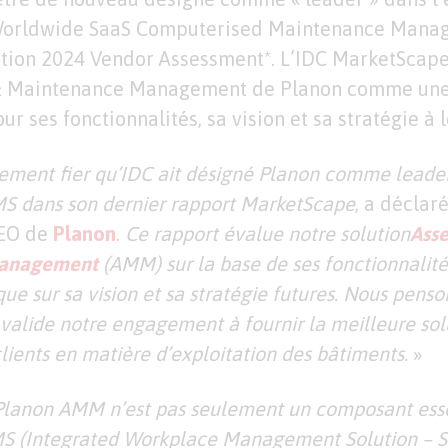
Worldwide SaaS Computerised Maintenance Mana
tion 2024 Vendor Assessment*. L’IDC MarketScape
 & Maintenance Management de Planon comme une
r ses fonctionnalités, sa vision et sa stratégie à 
mement fier qu’IDC ait désigné Planon comme leade
S dans son dernier rapport MarketScape
, a déclar
CEO de
Planon
.
Ce rapport évalue notre solution
Asse
Management
(AMM) sur la base de ses fonctionnalité
 que sur sa vision et sa stratégie futures. Nous pens
valide notre engagement à fournir la meilleure sol
lients en matière d’exploitation des bâtiments.
»
Planon AMM n’est pas seulement un composant esse
S (Integrated Workplace Management Solution – S