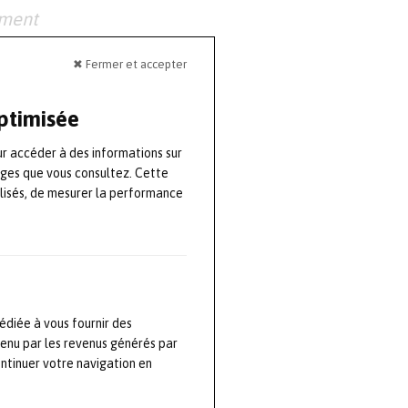
ement
 Planon et
✖ Fermer et accepter
urs de rester à
ients, et je
optimisée
ployés par toute
ur accéder à des informations sur
ages que vous consultez. Cette
lisés, de mesurer la performance
dor Assessment
MS et
que et de
édiée à vous fournir des
s une
tenu par les revenus générés par
rechercher une
ontinuer votre navigation en
 maintenance