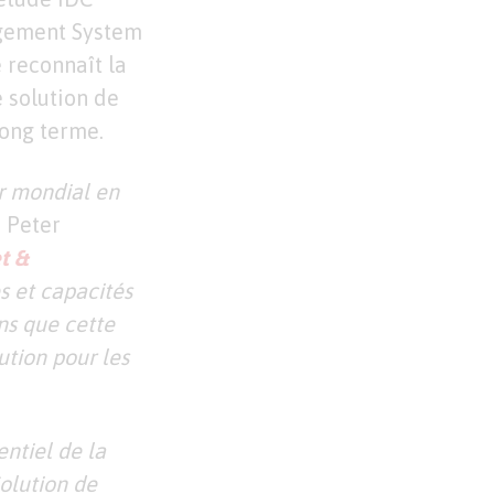
gement System
 reconnaît la
 solution de
long terme.
r mondial en
é Peter
t &
s et capacités
ons que cette
ution pour les
ntiel de la
olution de