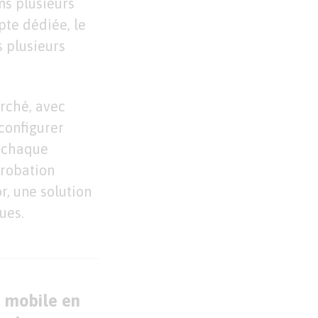
ns plusieurs
pte dédiée, le
s plusieurs
rché, avec
configurer
e chaque
probation
r, une solution
ues.
e mobile en