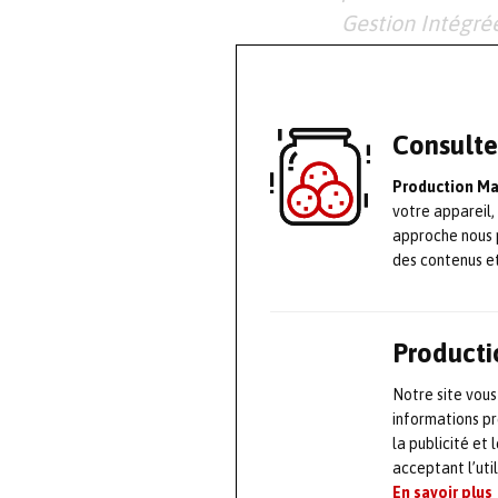
Gestion Intégré
compatible avec
représente la ba
la pointe des de
Consulte
considère cela 
l’organisation.
»
Production M
votre appareil,
approche nous 
L’étude IDC Ma
des contenus e
est une ressour
comprendre les 
CMMS.
Producti
Notre site vous
«
Pour les organ
informations pr
plateforme CMMS
la publicité et
acceptant l’uti
solution qui pe
En savoir plus