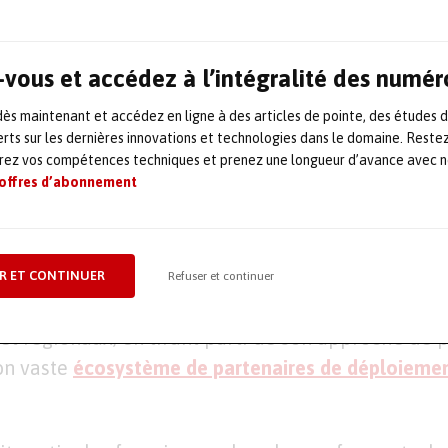
iée et conditionnelle. Pour les organisations stratég
avenir, IDC encourage les équipes à examiner des su
bilité des solutions, la
maintenance prévisionnelle
,
vous et accédez à l’intégralité des numér
géographique, l’ESG et le développement durable. ID
s maintenant et accédez en ligne à des articles de pointe, des études 
n leader dans ces domaines
», souligne de son côt
rts sur les dernières innovations et technologies dans le domaine. Reste
arch Manager, Enterprise Asset Management & Smar
orez vos compétences techniques et prenez une longueur d’avance avec no
 offres d’abonnement
MarketScape met en avant plusieurs points forts 
résence mondiale
notable de Planon et sa stratég
R ET CONTINUER
Refuser et continuer
 permettent à l’entreprise de convaincre constam
et régionaux, en tirant parti de son approche de 
on vaste
écosystème de partenaires de déploieme