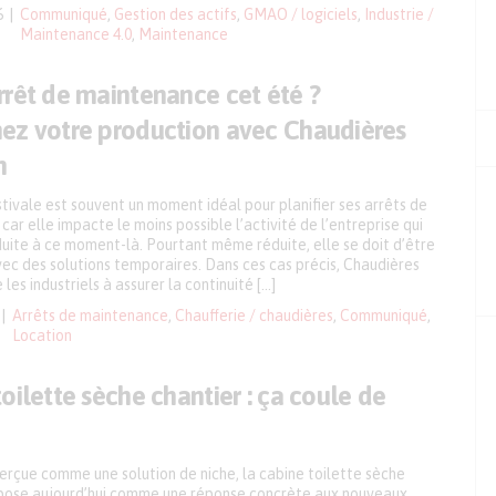
6
Communiqué
,
Gestion des actifs
,
GMAO / logiciels
,
Industrie /
Maintenance 4.0
,
Maintenance
rrêt de maintenance cet été ?
ez votre production avec Chaudières
n
tivale est souvent un moment idéal pour planifier ses arrêts de
ar elle impacte le moins possible l’activité de l’entreprise qui
duite à ce moment-là. Pourtant même réduite, elle se doit d’être
ec des solutions temporaires. Dans ces cas précis, Chaudières
 les industriels à assurer la continuité […]
Arrêts de maintenance
,
Chaufferie / chaudières
,
Communiqué
,
Location
oilette sèche chantier : ça coule de
rçue comme une solution de niche, la cabine toilette sèche
mpose aujourd’hui comme une réponse concrète aux nouveaux