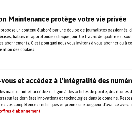
fits pour installer les matériels de dernière
équipes à ces outils.
on Maintenance protège votre vie privée
e et le contrôle-commande des
 propose un contenu élaboré par une équipe de journalistes passionnés, d
trôleurs numériques de vitesse, des
écises, fiables et approfondies chaque jour. Ce travail de qualité est sou
 les abonnements. C’est pourquoi nous vous invitons à vous abonner ou à c
vitesse, des actionneurs, des systèmes anti-
lisation des cookies.
synchroniseurs et répartiteurs de charge
systèmes de sécurité et des vannes
its Woodward, d’une fiabilité et d’une
vous et accédez à l’intégralité des numér
ponible en modèles ATEX, redondants (double
ques.
s maintenant et accédez en ligne à des articles de pointe, des études 
rts sur les dernières innovations et technologies dans le domaine. Reste
orez vos compétences techniques et prenez une longueur d’avance avec no
.com/fr/
 offres d’abonnement
ARTICLE SUIVANT