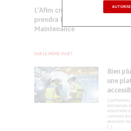
AUTORISE
L’Afim crée son cluster qui
prendra le nom de Hexa-
Maintenance
SUR LE MÊME SUJET
Bien pl
une pla
accessi
Confrontées 
entreprises d
industrielle 
contexte éco
associant mon
[…]