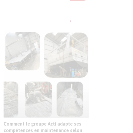
NOS CONFÉRENCES EN VIDÉO
Sur le Sepem Douai,
sur les premières ap
l’intelligence artific
l’industrie
Comment le groupe Acti adapte ses
compétences en maintenance selon