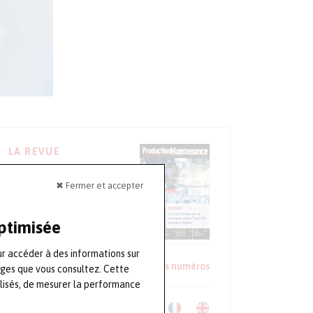
LA REVUE
Numéro 93
✖ Fermer et accepter
Avril-Mai-Juin
optimisée
S'ABONNER
ur accéder à des informations sur
Lire un extrait
Voir les anciens numéros
ages que vous consultez. Cette
lisés, de mesurer la performance
Télécharger le Kit Média