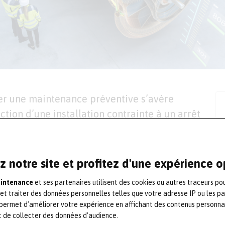
ser une maintenance préventive s’avère
tion d’une installation contrainte à un arrêt
e chiffre d’affaires.
ièces devient quasiment impossible à cause
z notre site et profitez d'une expérience 
e avantage d’un retrofit est de garantir une
aintenance
et ses partenaires utilisent des cookies ou autres traceurs po
machines et donc un gain de production.
 et traiter des données personnelles telles que votre adresse IP ou les p
permet d’améliorer votre expérience en affichant des contenus personna
sur l’état de votre matériel et une veille
t de collecter des données d’audience.