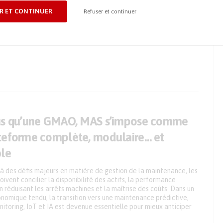
R ET CONTINUER
Refuser et continuer
Contrôle précis des alésages en
ligne
us qu’une GMAO, MAS s’impose comme
teforme complète, modulaire… et
ble
à des défis majeurs en matière de gestion de la maintenance, les
oivent concilier la disponibilité des actifs, la performance
en réduisant les arrêts machines et la maîtrise des coûts. Dans un
nomique tendu, la transition vers une maintenance prédictive,
itoring, IoT et IA est devenue essentielle pour mieux anticiper