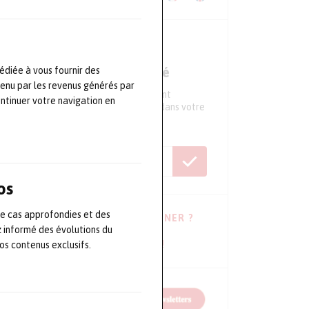
NEWSLETTER
Ne ratez aucune actualité
édiée à vous fournir des
tenu par les revenus générés par
Tous les 15 jours, recevez directement
ontinuer votre navigation en
l'essentiel de l'actualité du secteur dans votre
boite mail
os
de cas approfondies et des
VOUS HÉSITEZ À VOUS ABONNER ?
z informé des évolutions du
Consulter les dernières newsletters !
s contenus exclusifs.