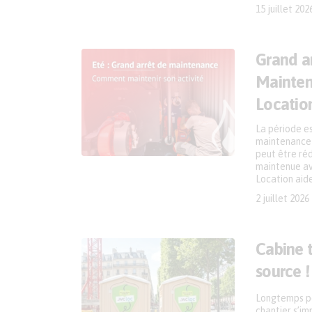
15 juillet 202
Grand a
Mainten
Locatio
La période es
maintenance c
peut être ré
maintenue av
Location aide
2 juillet 2026
Cabine t
source !
Longtemps pe
chantier s’i