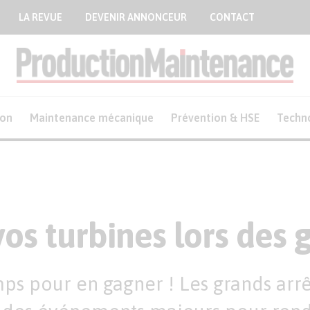
LA REVUE
DEVENIR ANNONCEUR
CONTACT
ion
Maintenance mécanique
Prévention & HSE
Techn
vos turbines lors des 
ps pour en gagner ! Les grands arrêt