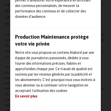
permet d’améliorer votre expérience en affichant
également des kits spécialisés comme ceux pour
des contenus personnalisés, de mesurer la
les applications automobiles, des kits VDE pour
performance des contenus et de collecter des
l’électricité de haute-tension, ainsi qu’un
données d’audience.
ensemble de pinces de précision.
Conçues pour réduire le temps de travail et améliorer l’efficacité,
Production Maintenance protège
ces kits d’outillage constituent un excellent point de départ pour
votre vie privée
les ingénieurs ou les techniciens, grâce à tous ses outils
spécifiques à chaque application ; les utilisateurs expérimentés y
Notre site vous propose un contenu élaboré par une
trouveront, quant à eux, de très bons kits de renouvellement.
équipe de journalistes passionnés, dédiée à vous
fournir des informations précises, fiables et
La gamme RS Pro, en constante expansion, propose désormais
approfondies chaque jour. Ce travail de qualité est
plus de 50 000 solutions
, associant qualité et performance au
soutenu par les revenus générés par la publicité et
meilleur prix, testés et développés pour les environnements
les abonnements. C’est pourquoi nous vous invitons à
industriels et de la fabrication, tels que l’automatisme,
vous abonner ou à continuer votre navigation en
l’électronique, l’outillage, l’éclairage, les installations électriques
acceptant l’utilisation des cookies.
et le test et mesure. Tous les produits RS Pro respectent des
En savoir plus
normes de qualité industrielle élevées, subissent des tests
rigoureux dans les laboratoires RS. Leur qualité est
rigoureusement testée et confirmée par le label qualité RS