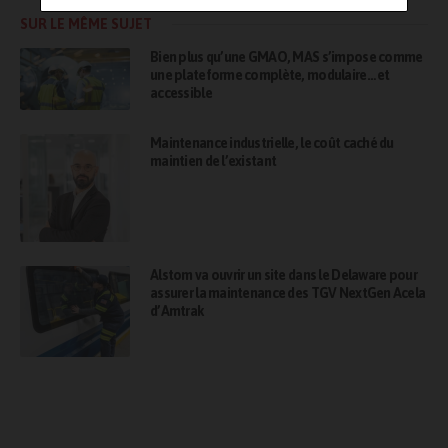
SUR LE MÊME SUJET
Bien plus qu’une GMAO, MAS s’impose comme
une plateforme complète, modulaire… et
accessible
Maintenance industrielle, le coût caché du
maintien de l’existant
Alstom va ouvrir un site dans le Delaware pour
assurer la maintenance des TGV NextGen Acela
d’Amtrak