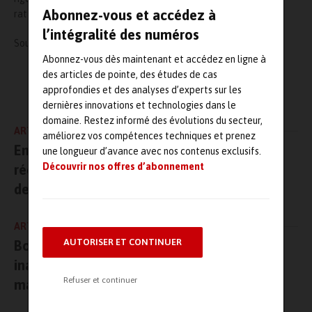
Abonnez-vous et accédez à
rattaché à chaque produit certifié.
l’intégralité des numéros
Source :
https://fr.rs-online.com/
Abonnez-vous dès maintenant et accédez en ligne à
des articles de pointe, des études de cas
L'AUTEUR
approfondies et des analyses d’experts sur les
Maintenanceandco.com
dernières innovations et technologies dans le
domaine. Restez informé des évolutions du secteur,
ARTICLE PRÉCÉDENT
améliorez vos compétences techniques et prenez
Engie Axima et HL2 group partenaires pour
une longueur d’avance avec nos contenus exclusifs.
Découvrir nos offres d’abonnement
réduire les risques industriels des centrales
de traitement d’air
ARTICLE SUIVANT
AUTORISER ET CONTINUER
Bombardier Transport et ses partenaires
inaugurent Surferlab, un laboratoire de
Refuser et continuer
maintenance connectée