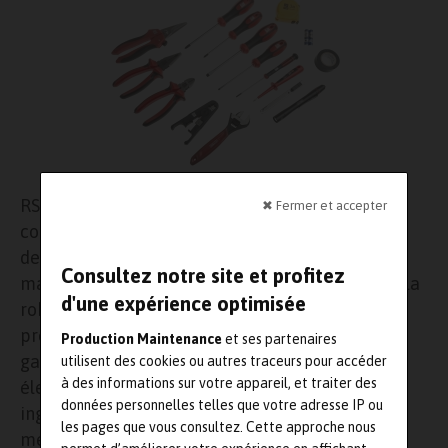
RS Components vient de lancer une série
✖ Fermer et accepter
complète de kits d’outillage RS Pro répondant
destinée à la maintenance, la sécurité des
Consultez notre site et profitez
machines, les transports et les services publics, la
d'une expérience optimisée
robotique, le contrôle du mouvement et les
projets industriels IoT. Cette nouvelle
Production Maintenance
et ses partenaires
gamme comprend des kits pour les applications
utilisent des cookies ou autres traceurs pour accéder
à des informations sur votre appareil, et traiter des
électroniques générales et des kits pour les
données personnelles telles que votre adresse IP ou
ingénieurs de maintenance, les techniciens, les
les pages que vous consultez. Cette approche nous
mécaniciens et les électriciens. On y trouve