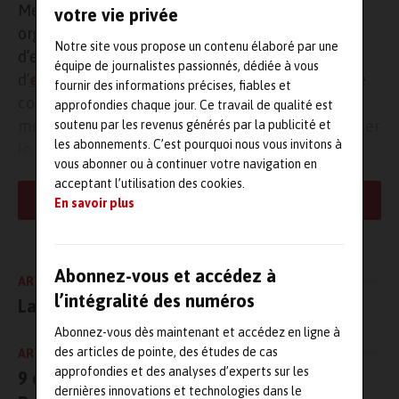
Meliae Consulting (filiale du groupe
Citwell
)
votre vie privée
organisera un webinaire portant sur un retour
Notre site vous propose un contenu élaboré par une
d’expérience d’Aptar Pharma sur sa démarche
équipe de journalistes passionnés, dédiée à vous
d’
efficacité énergétique
. Plus précisément, cette
fournir des informations précises, fiables et
conférence traitera de l’organisation et les
approfondies chaque jour. Ce travail de qualité est
moyens de pilotage à mettre en place pour passer
soutenu par les revenus générés par la publicité et
les abonnements. C’est pourquoi nous vous invitons à
le cap dans la performance énergétique.
vous abonner ou à continuer votre navigation en
acceptant l’utilisation des cookies.
Ce webinaire vise à montrer en quoi la démarche de la transition
LIRE LA SUITE
En savoir plus
écologique et énergétique (TEE) est une réelle opportunité pour
les industries. Mais quelle organisation adopter pour que cela
fonctionne ? Quelles sont les routines de management à chaque
niveau de l’organisation pour trouver des leviers de performance ?
Abonnez-vous et accédez à
ARTICLE PRÉCÉDENT
Avons-nous les bons indicateurs de mesure permettant de mettre
l’intégralité des numéros
La 3ᵉ édition du salon ALINA
en place des leviers d’actions pertinents ? Quelle est l’importance
du captage des mesures sur les process et sur les outils de
Abonnez-vous dès maintenant et accédez en ligne à
production ? Avec quels outils ? Comment le pilotage de la
des articles de pointe, des études de cas
ARTICLE SUIVANT
performance énergétique s’inscrit-il au cœur de la stratégie de
approfondies et des analyses d’experts sur les
9 candidats extraordinaires pour l’Asset
l’entreprise ?
dernières innovations et technologies dans le