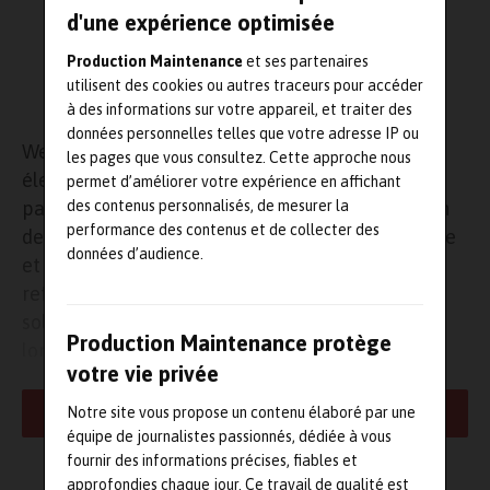
d'une expérience optimisée
Production Maintenance
et ses partenaires
utilisent des cookies ou autres traceurs pour accéder
à des informations sur votre appareil, et traiter des
données personnelles telles que votre adresse IP ou
Weg, fournisseur mondial d’équipements
les pages que vous consultez. Cette approche nous
électriques et de solutions d’automatisation, en
permet d’améliorer votre expérience en affichant
des contenus personnalisés, de mesurer la
partenariat avec Jacir, spécialiste en fabrication
performance des contenus et de collecter des
de tours de refroidissement (TAR) pour l’industrie
données d’audience.
et la climatisation a équipé les tours de
refroidissements du groupe ADP à Roissy d’une
solution à haut rendement. Jacir, partenaire de
Production Maintenance protège
longue date de Weg, a préconisé l’installation de
votre vie privée
cinq moteurs électriques WMagnet en
remplacement des motoréducteurs utilisés jusque
Notre site vous propose un contenu élaboré par une
LIRE LA SUITE
là afin de répondre à la problématique de panne
équipe de journalistes passionnés, dédiée à vous
fournir des informations précises, fiables et
et de coût de maintenance des tours de
approfondies chaque jour. Ce travail de qualité est