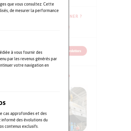
ages que vous consultez. Cette
lisés, de mesurer la performance
VOUS HÉSITEZ À VOUS ABONNER ?
Consulter les dernières newsletters !
édiée à vous fournir des
tenu par les revenus générés par
ontinuer votre navigation en
NOS CONFÉRENCES EN VIDÉO
os
de cas approfondies et des
z informé des évolutions du
s contenus exclusifs.