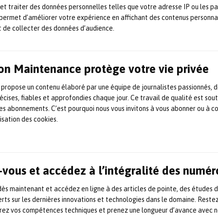
prédictive (ou plutôt prévisionnelle dans la langue de
 et traiter des données personnelles telles que votre adresse IP ou les p
Molière) DiagRAMS Technologies avec signe son premier tour
permet d’améliorer votre expérience en affichant des contenus personna
de table en levant 1,7 million d’euros. Cette levée de fonds
t de collecter des données d’audience.
s’avère être un réel tremplin et doit permettre à l’entreprise
d’évoluer dans une nouvelle phase de sa croissance. Les […]
13 avril 2021
GMAO / logiciels
,
Industrie et Maintenance 4.0
,
Marché - fusion/acquisition
on Maintenance protège votre vie privée
 propose un contenu élaboré par une équipe de journalistes passionnés, d
écises, fiables et approfondies chaque jour. Ce travail de qualité est sou
 les abonnements. C’est pourquoi nous vous invitons à vous abonner ou à c
lisation des cookies.
vous et accédez à l’intégralité des numér
s maintenant et accédez en ligne à des articles de pointe, des études 
rts sur les dernières innovations et technologies dans le domaine. Reste
orez vos compétences techniques et prenez une longueur d’avance avec no