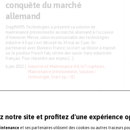
conquête du marché
allemand
DiagRAMS Technologies a présenté sa solution de
maintenance prévisionnelle au marché allemand à l’occasion
d’Hannover Messe, salon incontournable des technologies
industrie 4.0 qui s’est déroulé du 30 mai au 2 juin. En
partenariat avec Business France, la start-up lilloise a exposé
sur le pavillon French Fab, vitrine des savoir-faire industriels
français. Pour répondre aux enjeux […]
6 juin 2022
Industrie et Maintenance 4.0
,
IoT/capteurs
,
Maintenance prévisionnelle
,
Solution /
technologie
,
Start-up / JEI
Maintenance prévisionnelle :
DiagRAMS Technologies lève
1,7 million d’euros
z notre site et profitez d'une expérience 
L’éditeur de logiciel à base d’IA pour la maintenance
aintenance
et ses partenaires utilisent des cookies ou autres traceurs po