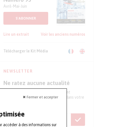
Avril-Mai-Juin
S'ABONNER
Lire un extrait
Voir les anciens numéros
Télécharger le Kit Média
NEWSLETTER
Ne ratez aucune actualité
Tous les 15 jours, recevez directement
✖ Fermer et accepter
l'essentiel de l'actualité du secteur dans votre
boite mail
optimisée
ur accéder à des informations sur