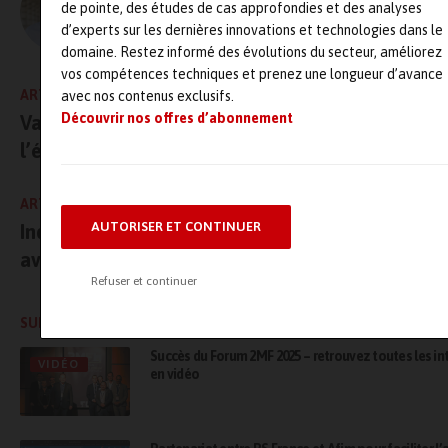
L'AUTEUR
de pointe, des études de cas approfondies et des analyses
Olivier Guillon – MRJ PRESSE
d’experts sur les dernières innovations et technologies dans le
domaine. Restez informé des évolutions du secteur, améliorez
vos compétences techniques et prenez une longueur d’avance
ARTICLE PRÉCÉDENT
avec nos contenus exclusifs.
Découvrir nos offres d’abonnement
Valorem fin prêt face à la croissance annoncée
l’éolien off-shore
ARTICLE SUIVANT
AUTORISER ET CONTINUER
Indicateur Global Artema : rattrapage au 3e tr
avant reconfinement !
Refuser et continuer
SUR LE MÊME SUJET
Succès du Forum 2MF 2025 – retrouvez toutes les in
VIDÉO
en vidéo