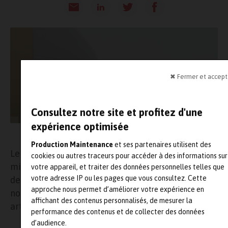
✖ Fermer et accept
Consultez notre site et profitez d'une
expérience optimisée
Drones d'inspection sur l'A400M d'Airbus
Production Maintenance
et ses partenaires utilisent des
Le projet novateur d’inspection et de maintenance d
cookies ou autres traceurs pour accéder à des informations sur
militaires d’Airbus promet de révolutionner la main
votre appareil, et traiter des données personnelles telles que
votre adresse IP ou les pages que vous consultez. Cette
des avions militaires grâce aux nouvelles technologie
approche nous permet d’améliorer votre expérience en
notamment les drones, la réalité augmentée et l’inte
affichant des contenus personnalisés, de mesurer la
artificielle.
performance des contenus et de collecter des données
d’audience.