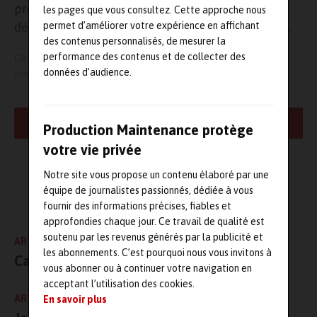
présentera
CARL Master SE
, la solution GMAO
les pages que vous consultez. Cette approche nous
permet d’améliorer votre expérience en affichant
dédiée aux métiers du service et de l’immobilier.
des contenus personnalisés, de mesurer la
performance des contenus et de collecter des
CARL INTERNATIONAL animera également une conférence
données d’audience.
présentant l’intérêt de l’intégration d’une GMAO au sein d’un
portail d’information web regroupant l’ensemble des besoins
fonctionnels du Facility Management.
LIRE LA SUITE
Production Maintenance protège
Avec CARL Master SE, les Responsables des Services Généraux
votre vie privée
s’appuient sur une solution adaptée à leurs besoins fonctionnels :
gestion des équipements, gestion administrative, gestion des
Notre site vous propose un contenu élaboré par une
travaux, gestion des stocks, tableaux de bords analytiques,
L'AUTEUR
équipe de journalistes passionnés, dédiée à vous
budgétaires et techniques.
Maintenanceandco.com
fournir des informations précises, fiables et
approfondies chaque jour. Ce travail de qualité est
CARL Master SE est une application Full Web, déclinable sous la
soutenu par les revenus générés par la publicité et
ARTICLE PRÉCÉDENT
forme d’une offre ASP.
les abonnements. C’est pourquoi nous vous invitons à
Ca bouge chez 4D !
vous abonner ou à continuer votre navigation en
Ses atouts :
acceptant l’utilisation des cookies.
ARTICLE SUIVANT
En savoir plus
Couvrir l’ensemble des besoins de la maintenance