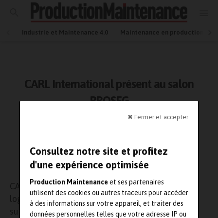
Industrie et Maintenance 4.0
Maintenance en production
CARL International présent au salon
PROSEG
✖ Fermer et accepter
25 septembre 2006
Maintenance
Lecture : 3 minutes
Consultez notre site et profitez
d'une expérience optimisée
Production Maintenance
et ses partenaires
CARL International, acteur leader en Europe des
utilisent des cookies ou autres traceurs pour accéder
logiciels de Gestion d’Equipements, sera présent
à des informations sur votre appareil, et traiter des
sur le salon PROSEG. A cette occasion, l’éditeur
données personnelles telles que votre adresse IP ou