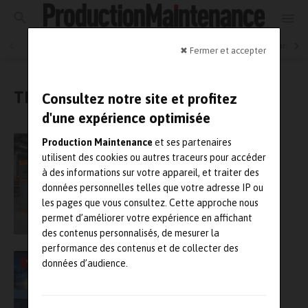
Industrie et Maintenance 4.0
Maintenance en production
✖ Fermer et accepter
TMS
Consultez notre site et profitez
d'une expérience optimisée
Marceau lance le magasin à palettes
Production Maintenance
et ses partenaires
MAGAPAL®
utilisent des cookies ou autres traceurs pour accéder
à des informations sur votre appareil, et traiter des
données personnelles telles que votre adresse IP ou
les pages que vous consultez. Cette approche nous
permet d’améliorer votre expérience en affichant
des contenus personnalisés, de mesurer la
performance des contenus et de collecter des
Une conférence sur l’experience du sport de
VIDÉO
données d’audience.
haut niveau dans la prévention des TMS en
entreprise