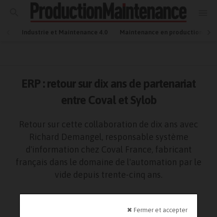
Industrie et Maintenance 4.0
Maintenance en production
ERP : retour sur dix ans de partenariat
entre Coval et Sylob
Retour sur cette collaboration de dix ans avec
Richard Demangel, responsable système
d'information chez Coval France, fabricant
français dans le domaine de l'automation par le
vide depuis trente-cinq ans.
16 décembre 2021
ERP
,
Logiciel
,
Solution / technologie
Lecture : 6 minutes
✖ Fermer et accepter