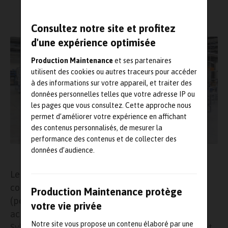
Consultez notre site et profitez
d'une expérience optimisée
Production Maintenance
et ses partenaires
utilisent des cookies ou autres traceurs pour accéder
à des informations sur votre appareil, et traiter des
données personnelles telles que votre adresse IP ou
les pages que vous consultez. Cette approche nous
permet d’améliorer votre expérience en affichant
des contenus personnalisés, de mesurer la
performance des contenus et de collecter des
données d’audience.
Photo : Coval France
Le fabricant français de systèmes et de
composants pour la préhension par le vide
Production Maintenance protège
(pompes à vide, ventouses, vacuostats et
votre vie privée
accessoires) utilise depuis dix ans la solution
Notre site vous propose un contenu élaboré par une
Sylob, un
ERP
développé par
Forterro France
, dont