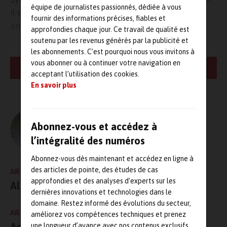
équipe de journalistes passionnés, dédiée à vous
il est d’ailleurs devenu l’un des clients
fournir des informations précises, fiables et
ambassadeur.
approfondies chaque jour. Ce travail de qualité est
soutenu par les revenus générés par la publicité et
Le choix d’une solution full web qui casse les
les abonnements. C’est pourquoi nous vous invitons à
vous abonner ou à continuer votre navigation en
codes
LIRE LA SUITE
acceptant l’utilisation des cookies.
En savoir plus
En 2011,
Coval France
est à la recherche d’un nouveau souffle
pour son logiciel ERP devenu totalement obsolète. L’entreprise se
tourne alors vers un consultant externe pour l’accompagner dans
ce changement radical.
Sylob
sort alors du lot avec sa solution
L'AUTEUR
Abonnez-vous et accédez à
full Web, la seule, parmi toutes les solutions étudiées.
Olivier Guillon – MRJ PRESSE
l’intégralité des numéros
C’est une véritable rupture avec l’ancienne solution, tant
Abonnez-vous dès maintenant et accédez en ligne à
visuellement que techniquement. La solution permet de limiter au
des articles de pointe, des études de cas
ARTICLE PRÉCÉDENT
maximum le papier avec la multiplication des PDF, elle est
approfondies et des analyses d’experts sur les
Altenov crée sa nouvelle filiale RMPI4i
ergonomique, poussant davantage l’information à ses utilisateurs
dernières innovations et technologies dans le
que ne les obligeant à remonter l’arborescence pour chercher les
domaine. Restez informé des évolutions du secteur,
éléments souhaités. Elle est totalement paramétrable,
ARTICLE SUIVANT
améliorez vos compétences techniques et prenez
s’adaptant aux contraintes et besoins des utilisateurs finaux pour
Astrée Software annonce un partenariat
une longueur d’avance avec nos contenus exclusifs.