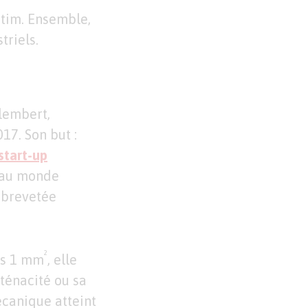
etim. Ensemble,
triels.
Alembert,
17. Son but :
start-up
e au monde
e brevetée
²
ès 1 mm
, elle
ténacité ou sa
canique atteint