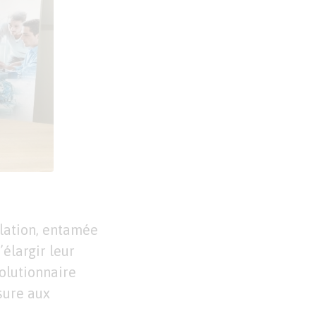
elation, entamée
élargir leur
volutionnaire
esure aux