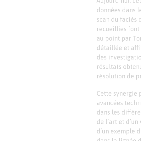
Aujourd’hui, ce
données dans le
scan du faciès 
recueillies font
au point par To
détaillée et aff
des investigati
résultats obte
résolution de p
Cette synergie 
avancées techno
dans les différ
de l’art et d’u
d’un exemple de
dans la lignée 