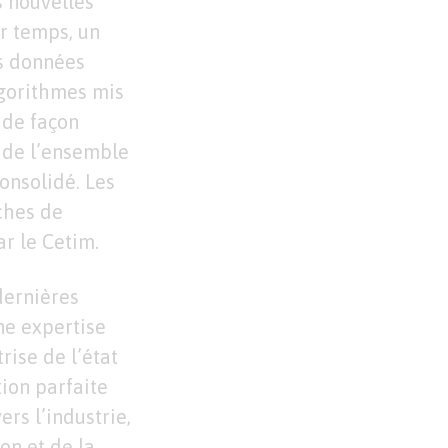
s nouvelles
r temps, un
es données
algorithmes mis
 de façon
 de l’ensemble
onsolidé. Les
ches de
r le Cetim.
dernières
ne expertise
rise de l’état
tion parfaite
rs l’industrie,
on et de la