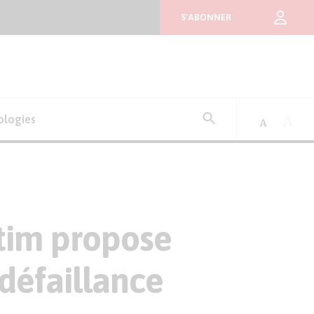
S'ABONNER
Rechercher
ologies
:
etim propose
défaillance