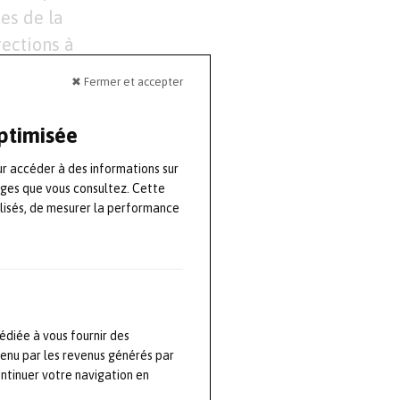
es de la
rections à
ant la durée de
✖ Fermer et accepter
on
sine qua non
optimisée
ur accéder à des informations sur
r la céramique
ages que vous consultez. Cette
ception pour en
lisés, de mesurer la performance
mposants
pointe dans
ns adaptées aux
 continuera de
édiée à vous fournir des
tenu par les revenus générés par
ontinuer votre navigation en