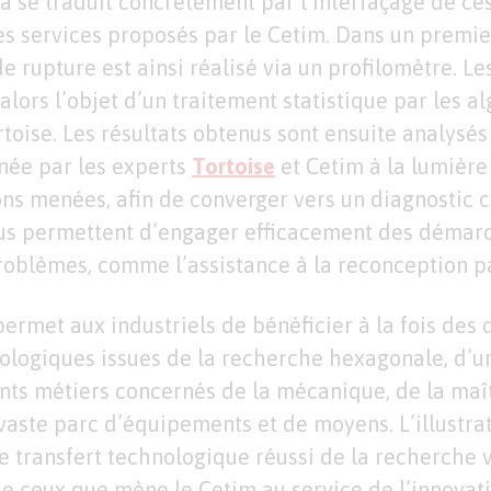
la se traduit concrètement par l’interfaçage de ce
s services proposés par le Cetim. Dans un premie
de rupture est ainsi réalisé via un profilomètre. L
 alors l’objet d’un traitement statistique par les 
rtoise. Les résultats obtenus sont ensuite analysés
inée par les experts
Tortoise
et Cetim à la lumière
ons menées, afin de converger vers un diagnostic c
nus permettent d’engager efficacement des démar
roblèmes, comme l’assistance à la reconception pa
permet aux industriels de bénéficier à la fois des 
logiques issues de la recherche hexagonale, d’u
ents métiers concernés de la mécanique, de la maît
n vaste parc d’équipements et de moyens. L’illustra
 transfert technologique réussi de la recherche ve
de ceux que mène le Cetim au service de l’innovati