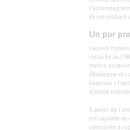
l’accompagnemen
ils ont élaboré
Un pur pro
Laurent Ponson,
rattaché au CNR
mettre en œuvre
développe et c
baptisée « frac
d’étude statisti
À partir de l’a
est capable de
contrainte à ru