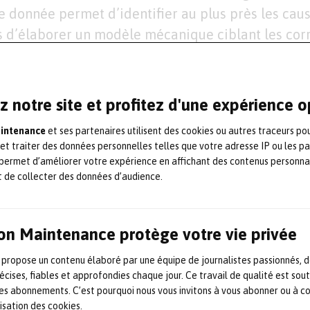
te donnée permet d’identifier au plus près les caus
s d’élaborer un modèle mécanique ciblant les cor
endre le système plus fiable et durable, ou prédis
d’une structure jumelle en exploitation. La conditi
r de futures avaries !
z notre site et profitez d'une expérience 
aintenance
et ses partenaires utilisent des cookies ou autres traceurs po
us les matériaux, du métal au verre en passant pa
 et traiter des données personnelles telles que votre adresse IP ou les p
s, cette méthode est utilisée dès la phase de con
permet d’améliorer votre expérience en affichant des contenus personna
nouveaux ou pour contribuer à l’obtention de co
t de collecter des données d’audience.
misés. L’entreprise dispose d’un savoir-faire de 
stique et la mécanique de la rupture et de solutio
on Maintenance protège votre vie privée
lications marché qu’elle a développées et qu’elle
sure par sa collaboration avec le Cetim.
 propose un contenu élaboré par une équipe de journalistes passionnés, d
écises, fiables et approfondies chaque jour. Ce travail de qualité est sou
 les abonnements. C’est pourquoi nous vous invitons à vous abonner ou à c
de la technologie et de l’expertise
lisation des cookies.