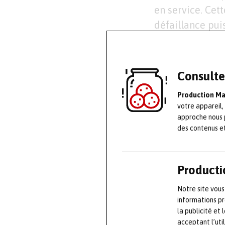
en service. Cet
défaillance pui
apporter pour r
vie résiduelle 
pour se prémuni
Consulte
Production M
Applicable à to
votre appareil,
et les polymère
approche nous 
développer de 
des contenus e
mécaniques opti
l’analyse stati
Producti
différentes app
façonner sur-me
Notre site vous
informations pr
la publicité et
L’alliance 
acceptant l’uti