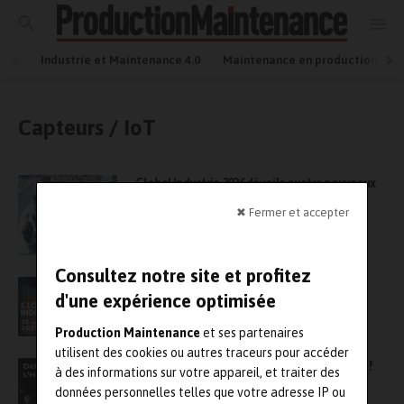
Industrie et Maintenance 4.0
Maintenance en production
Capteurs / IoT
Global Industrie 2026 dévoile quatre nouveaux
espaces stratégiques pour transformer
✖ Fermer et accepter
l’industrie française
Consultez notre site et profitez
Global Industrie Paris : une première pour dB
d'une expérience optimisée
Vib Instrumentation
Production Maintenance
et ses partenaires
utilisent des cookies ou autres traceurs pour accéder
Surveillez vos machines avec le capteur GILL !
à des informations sur votre appareil, et traiter des
données personnelles telles que votre adresse IP ou