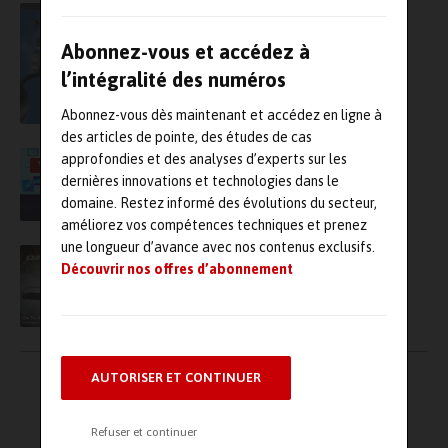
Avec TotalEnergies, Asystom lance une
nouvelle application pour la surveillance des
Abonnez-vous et accédez à
vannes industrielles
l’intégralité des numéros
Abonnez-vous dès maintenant et accédez en ligne à
des articles de pointe, des études de cas
Industrie du futur : vers une collaboration
approfondies et des analyses d’experts sur les
VIDÉO
intelligente entre MES et IoT
dernières innovations et technologies dans le
domaine. Restez informé des évolutions du secteur,
améliorez vos compétences techniques et prenez
une longueur d’avance avec nos contenus exclusifs.
La surveillance de l’état de l’huile pour une
Découvrir nos offres d’abonnement
maintenance maximisée
Pagination
AUTORISER ET CONTINUER
←
1
2
→
des
publications
Refuser et continuer