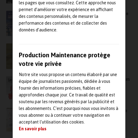
les pages que vous consultez. Cette approche nous
permet d’améliorer votre expérience en affichant
Sur GI Lyon 2025, l’Afim organise son Forum de
des contenus personnalisés, de mesurer la
la Maintenance
performance des contenus et de collecter des
données d’audience.
Surveillez l’huile de vos machines pour une
maintenance efficace !
Production Maintenance protège
votre vie privée
Notre site vous propose un contenu élaboré par une
Zones Atex : des nouveautés dans les capteurs
équipe de journalistes passionnés, dédiée à vous
de chaleurs pour détecter les élévations de
fournir des informations précises, fiables et
température
approfondies chaque jour. Ce travail de qualité est
soutenu par les revenus générés par la publicité et
les abonnements. C’est pourquoi nous vous invitons à
Partenariat : Avec Tortoise, le Cetim propose
vous abonner ou à continuer votre navigation en
désormais un outil d’analyse de défaillance
unique au monde
acceptant l’utilisation des cookies.
En savoir plus