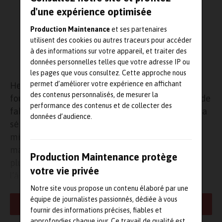
d'une expérience optimisée
Production Maintenance
et ses partenaires
utilisent des cookies ou autres traceurs pour accéder
à des informations sur votre appareil, et traiter des
données personnelles telles que votre adresse IP ou
les pages que vous consultez. Cette approche nous
permet d’améliorer votre expérience en affichant
Hexagon Manufacturing Intelligence, un
des contenus personnalisés, de mesurer la
fournisseur mondial de systèmes et de services de
performance des contenus et de collecter des
fabrication, annonce aujourd’hui l’extension de sa
données d’audience.
série de contrôleurs rétrofit RC, conçue pour
minimiser le risque d’immobilisation des
machines en allongeant la durée de vie de la
Production Maintenance protège
plupart des MMT, quels que soient la marque ou
votre vie privée
l’âge. La gamme RC permet aux opérateurs
exploitant des contrôleurs obsolètes ou non
Notre site vous propose un contenu élaboré par une
équipe de journalistes passionnés, dédiée à vous
évolutifs, de bénéficier d’un bon niveau de
LIRE LA SUITE
fournir des informations précises, fiables et
performance et de rendre la machine compatible
approfondies chaque jour. Ce travail de qualité est