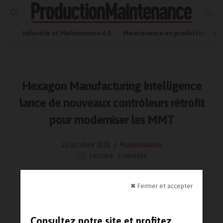
Industrie et Maintenance 4.0
Maintenance en production
Hexagon Manufacturing Intelligence
lance de nouveaux contrôleurs rétrofit
pour moderniser les MMT
22 octobre 2018
Maintenance
Lecture : 3 minutes
✖ Fermer et accepter
Consultez notre site et profitez