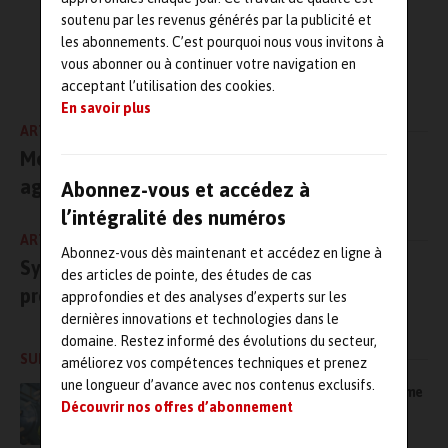
avec les tout nouveaux capteurs et logiciels de
soutenu par les revenus générés par la publicité et
MMT disponibles.
les abonnements. C’est pourquoi nous vous invitons à
L'AUTEUR
vous abonner ou à continuer votre navigation en
Maintenanceandco.com
Les contrôleurs RC241 et RC4K rejoignent le modèle RC1, très
acceptant l’utilisation des cookies.
apprécié, pour offrir aux clients une solution complète susceptible
En savoir plus
de mettre à niveau les MMT d’un grand nombre de fournisseurs
ARTICLE PRÉCÉDENT
actifs ou non. Chaque contrôleur s’interface parfaitement avec
Molydal fête ses 60 ans et s’offre un
toute MMT grâce à la technologie R-Tune révolutionnaire. Les
agrandissement de ses locaux de stockage
Abonnez-vous et accédez à
versions RC diffèrent au niveau de la puissance de sortie pour
s’adapter aux diverses exigences des clients et sont entièrement
l’intégralité des numéros
compatibles avec tous les logiciels et capteurs disponibles sur les
ARTICLE SUIVANT
Abonnez-vous dès maintenant et accédez en ligne à
nouvelles MMT Hexagon commandées par les contrôleurs DC. Un
SystemX lance le projet Maintenance
des articles de pointe, des études de cas
réseau SAV mondial fournit une assistance professionnelle avant,
prévisionnelle et optimisation (MPO)
approfondies et des analyses d’experts sur les
pendant et après le rétrofit.
dernières innovations et technologies dans le
domaine. Restez informé des évolutions du secteur,
«
Exploiter un équipement obsolète représente un risque, car le
SUR LE MÊME SUJET
améliorez vos compétences techniques et prenez
temps d’immobilisation potentiel de la machine peut avoir un
une longueur d’avance avec nos contenus exclusifs.
impact majeur sur la productivité dans l’unité de fabrication. Des
Bien plus qu’une GMAO, MAS s’impose comme
Découvrir nos offres d’abonnement
composants de nombreuses MMT en service, tels que les
une plateforme complète, modulaire… et
accessible
contrôleurs, n’arrivent pas seulement en fin de vie, mais ont aussi