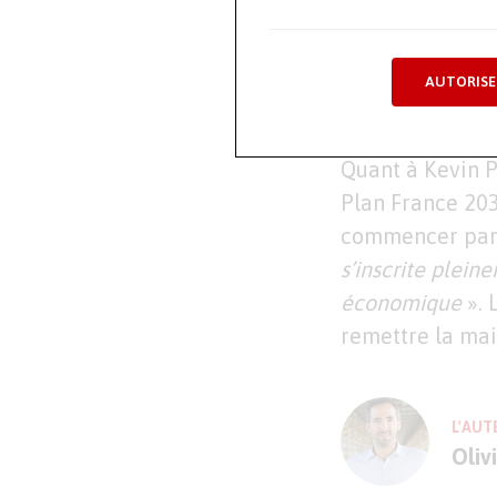
en lien avec l’
mais aussi le be
ou encore attire
AUTORISE
membre d’Afim 
Quant à Kevin P
Plan France 203
commencer par l
s’inscrite plein
économique
». 
remettre la mai
L'AUT
Oliv