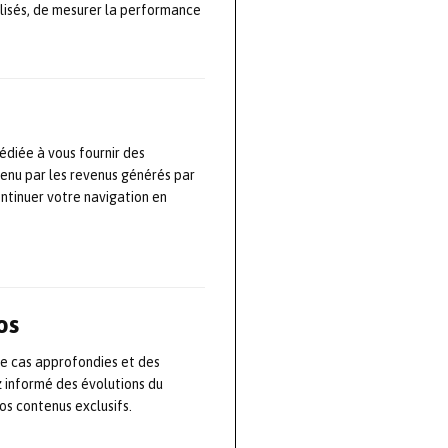
lisés, de mesurer la performance
s métiers, de la
prises souligné
 président de
édiée à vous fournir des
i feront ainsi
tenu par les revenus générés par
ission de
ontinuer votre navigation en
et de
os
de cas approfondies et des
(de Valouy
z informé des évolutions du
les actions à la
s contenus exclusifs.
nombreux défis