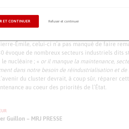
évolution de l’industrie, à commencer par la perte 
soin de faire évoluer le personnel vers les nouvell
r les jeunes générations
», a rappelé Joël Serres, 
R ET CONTINUER
Refuser et continuer
Occitanie.
ierre-Émile, celui-ci n’a pas manqué de faire rem
0 évoque de nombreux secteurs industriels dits s
e nucléaire ; «
or il manque la maintenance, secte
ement dans notre besoin de réindustrialisation et de
L’avenir du cluster devrait, à coup sûr, réparer cet
ntenance au coeur des priorités de l’État.
EUR
ier Guillon – MRJ PRESSE