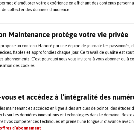
permet d’améliorer votre expérience en affichant des contenus personna
seautage.
t de collecter des données d’audience.
enges de la
maintenance
figurent l’attractivité de
 la
transition numérique
, comme l’a à plusieurs re
on Maintenance protège votre vie privée
mile (également président de
Fives Maintenance
),
 propose un contenu élaboré par une équipe de journalistes passionnés, d
ui a vu le jour au printemps de cette année. Ceux-c
écises, fiables et approfondies chaque jour. Ce travail de qualité est sou
stratégiques et de réflexion sous la forme de comm
 les abonnements. C’est pourquoi nous vous invitons à vous abonner ou à c
lisation des cookies.
ux besoins de réindustrialisation 
eté économique
vous et accédez à l’intégralité des numér
s maintenant et accédez en ligne à des articles de pointe, des études 
usieurs intervenants tels que Jean-Jacques Enrich 
rts sur les dernières innovations et technologies dans le domaine. Reste
 Serres (
Airbus
) ont pris la parole afin de rappeler 
orez vos compétences techniques et prenez une longueur d’avance avec no
 du cluster. «
La maintenance est confrontée à de 
 offres d’abonnement