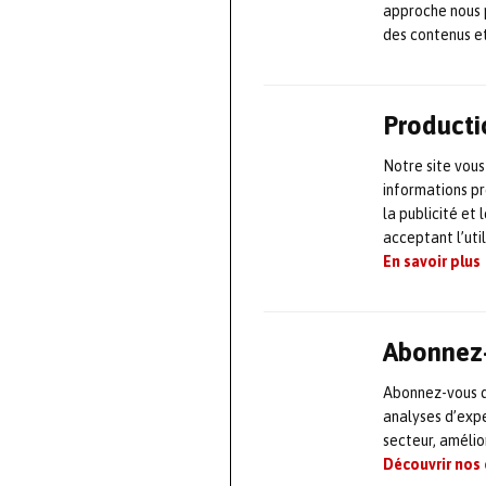
approche nous 
consacré au ré
des contenus e
Parmi les chall
formation
et de
Producti
Kevin Pierre-É
Notre site vous
l’organisation q
informations pr
l’objet d’axes 
la publicité et
travail.
acceptant l’uti
En savoir plus
Répondre a
souverain
Abonnez-
Abonnez-vous dè
Tour à tour, pl
analyses d’expe
Conseil) et Joël
secteur, améli
fois de l’
Afim
et
Découvrir nos