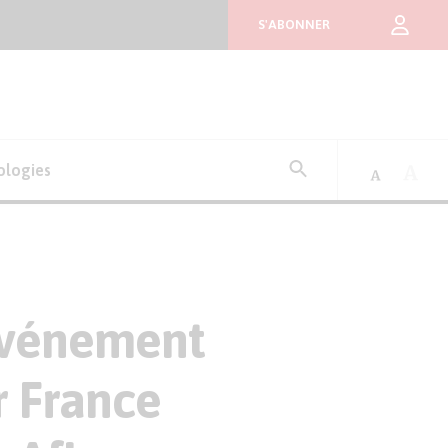
S'ABONNER
Rechercher
ologies
:
 événement
r France