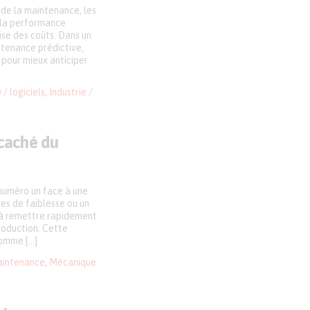
 de la maintenance, les
, la performance
rise des coûts. Dans un
ntenance prédictive,
 pour mieux anticiper
/ logiciels
,
Industrie /
 caché du
 numéro un face à une
es de faiblesse ou un
s à remettre rapidement
production. Cette
comme […]
intenance
,
Mécanique