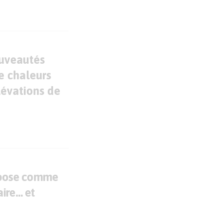
ouveautés
e chaleurs
lévations de
mpose comme
ire… et