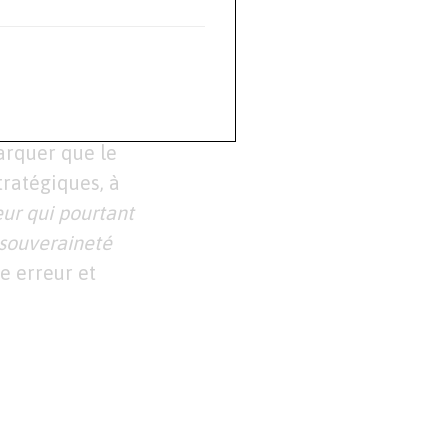
de compétences
es
technologies
également
arquer que le
tratégiques, à
ur qui pourtant
 souveraineté
te erreur et