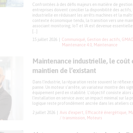
Confrontées à des défis majeurs en matière de gestion
entreprises doivent concilier la disponibilité des actifs
industrielle en réduisant les arrêts machines et la maît
contexte économique tendu, la transition vers une mai
associant monitoring, IoT et IA est devenue essentielle
[…]
15 juillet 2026
Communiqué
,
Gestion des actifs
,
GMAO 
Maintenance 4.0
,
Maintenance
Maintenance industrielle, le coût
maintien de l’existant
Dans l’industrie, la réparation reste souvent le réflexe
panne. Un moteur s’arrête, un variateur montre des sign
équipement perd en stabilité. L’objectif consiste alor
l’installation en service avec un impact minimal sur la 
logique reste profondément ancrée dans les ateliers 
2 juillet 2026
Avis d'expert
,
Efficacité énergétique
,
Ma
/ transmission
,
Moteurs