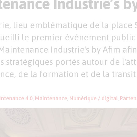
enance Industrie’s b
trie, lieu emblématique de la place
ccueilli le premier événement publi
aintenance Industrie's by Afim afin 
s stratégiques portés autour de l'att
nce, de la formation et de la transi
intenance 4.0
,
Maintenance
,
Numérique / digital
,
Parten