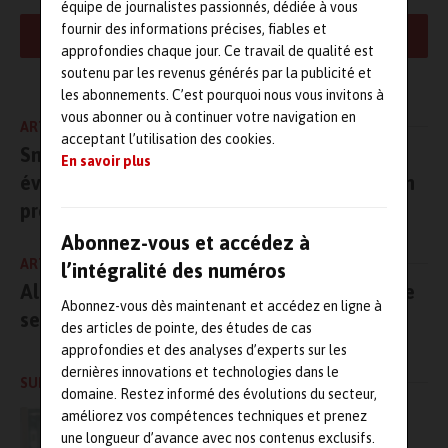
gestion des actifs industriels sont aussi ceux de
équipe de journalistes passionnés, dédiée à vous
l’excellence opérationnelle.
fournir des informations précises, fiables et
LIRE LA SUITE
approfondies chaque jour. Ce travail de qualité est
soutenu par les revenus générés par la publicité et
S’appuyer sur le jumeau numérique d’un four
les abonnements. C’est pourquoi nous vous invitons à
industriel
vous abonner ou à continuer votre navigation en
ARTICLE PRÉCÉDENT
acceptant l’utilisation des cookies.
Smart Manufacturing Summit, un nouvel
Implanté à Stains depuis 2020, le
Lab Crigen d’Engie
consacre
En savoir plus
une partie de ses missions à anticiper et accompagner les
événement industriel de GL Events au Japon
évolutions industrielles de l’énergéticien
Engie
en s’avançant
prévu en 2024
dans la connaissance des technologies de pointe et l’exploitation
Abonnez-vous et accédez à
fine des actifs énergétiques. Spécialisé dans les nouvelles sources
d’énergie, dans leurs usages et dans leurs impacts, ce laboratoire
ARTICLE SUIVANT
l’intégralité des numéros
mène des projets de recherche autour des ressources
Alfa Laval ouvre les portes de son centre de
Abonnez-vous dès maintenant et accédez en ligne à
énergétiques liées au gaz et met en œuvre des projets novateurs
service rennais
des articles de pointe, des études de cas
pour stimuler et accélérer la
transition énergétique
.
approfondies et des analyses d’experts sur les
Pour atteindre la transition zéro carbone, les actifs industriels
dernières innovations et technologies dans le
SUR LE MÊME SUJET
devront s’adapter aux différentes sources d’énergie, tout en
domaine. Restez informé des évolutions du secteur,
garantissant performance et efficacité. Partant du principe qu’un
Maintenance industrielle, le coût caché du
améliorez vos compétences techniques et prenez
maintien de l’existant
four industriel pouvait être un support expérimental de choix pour
une longueur d’avance avec nos contenus exclusifs.