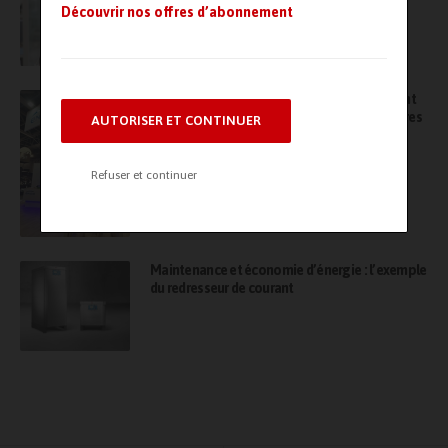
reproduire numériquement la conversion à l’hydrogène des
Découvrir nos offres d’abonnement
installations industrielles dont le cœur du procédé est la
combustion, le Lab Crigen décide d’étudier son comportement
physique et dynamique en temps réel par la
simulation
Économie circulaire : Engie et Tibbloc signent
numérique
multiphysique 3D.
un partenariat pour le réemploi des chaudières
AUTORISER ET CONTINUER
Refuser et continuer
Maintenance et économie d’énergie : l’exemple
du redresseur de courant
Un hub de données grâce à la plateforme IoT