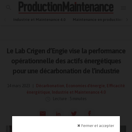
Industrie et Maintenance 4.0
Maintenance en production
Le Lab Crigen d’Engie vise la performance
opérationnelle des actifs énergétiques
pour une décarbonation de l’industrie
14 mars 2023
Décarbonation
,
Economies d'énergie
,
Efficacité
énergétique
,
Industrie et Maintenance 4.0
Lecture : 5 minutes
✖ Fermer et accepter