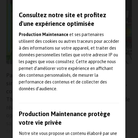
Consultez notre site et profitez
d'une expérience optimisée
Production Maintenance
et ses partenaires
utilisent des cookies ou autres traceurs pour accéder
à des informations sur votre appareil, et traiter des
données personnelles telles que votre adresse IP ou
les pages que vous consultez. Cette approche nous
permet d’améliorer votre expérience en affichant
Par la création d’un jumeau numérique de
des contenus personnalisés, de mesurer la
performance des contenus et de collecter des
simulation multiphysique 3D d’un four industriel,
données d’audience.
connecté en temps réel à la plateforme IoT
ThingWorx de
PTC
, et exploité par une solution de
réalité mixte, le Lab Crigen d’Engie a cherché à
Production Maintenance protège
optimiser le pilotage d’un actif industriel lors de
votre vie privée
sa conversion à l’hydrogène. À l’heure de la
transition énergétique, les enjeux soulevés par la
Notre site vous propose un contenu élaboré par une